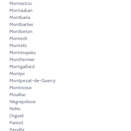
Montastruc
Montauban
Montbarla
Montbartier
Montbeton
Montech
Monteils
Montesquieu
Montfermier
Montgaillard
Montjoi
Montpezat-de-Quercy
Montricoux
Mouillac
Nègrepelisse
Nohic
Orgueil
Parisot
Perville