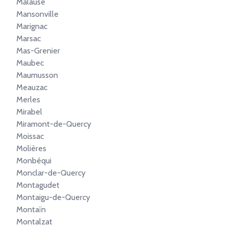
Malause
Mansonville
Marignac
Marsac
Mas-Grenier
Maubec
Maumusson
Meauzac
Merles
Mirabel
Miramont-de-Quercy
Moissac
Molières
Monbéqui
Monclar-de-Quercy
Montagudet
Montaigu-de-Quercy
Montaïn
Montalzat