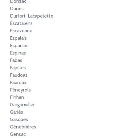
Donzac
Dunes
Durfort-Lacapelette
Escatalens
Escazeaux
Espalais
Esparsac
Espinas
Fabas
Fajolles
Faudoas
Fauroux
Féneyrols
Finhan
Garganvillar
Gariès
Gasques
Génébrières
Gensac