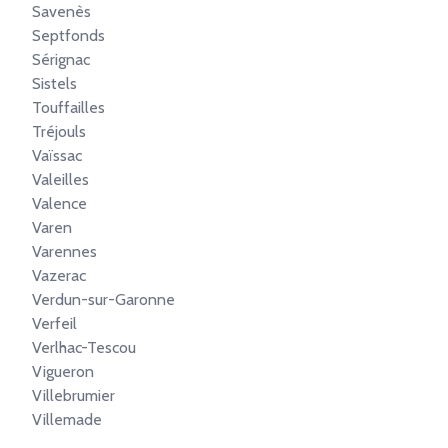
Savenès
Septfonds
Sérignac
Sistels
Touffailles
Tréjouls
Vaïssac
Valeilles
Valence
Varen
Varennes
Vazerac
Verdun-sur-Garonne
Verfeil
Verlhac-Tescou
Vigueron
Villebrumier
Villemade