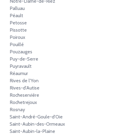
Notre-Dame-de-Riez
Palluau
Péault
Petosse
Pissotte
Poiroux
Pouillé
Pouzauges
Puy-de-Serre
Puyravault
Réaumur
Rives de l'Yon
Rives-d'Autise
Rocheservière
Rochetrejoux
Rosnay
Saint-André-Goule-d'Oie
Saint-Aubin-des-Ormeaux
Saint-Aubin-la-Plaine