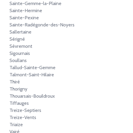
Sainte-Gemme-la-Plaine
Sainte-Hermine
Sainte-Pexine
Sainte-Radégonde-des-Noyers
Sallertaine
Sérigné
Sèvremont
Sigournais
Soullans
Tallud-Sainte-Gemme
Talmont-Saint-Hilaire
Thiré
Thorigny
Thouarsais-Bouildroux
Tiffauges
Treize-Septiers
Treize-Vents
Triaize
Vairé