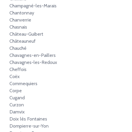
Champagné-les-Marais
Chantonnay
Chanverrie
Chasnais
Château-Guibert
Châteauneuf
Chauché
Chavagnes-en-Paillers
Chavagnes-les-Redoux
Cheffois
Coëx
Commequiers
Corpe
Cugand
Curzon
Damvix
Doix lès Fontaines
Dompierre-sur-Yon