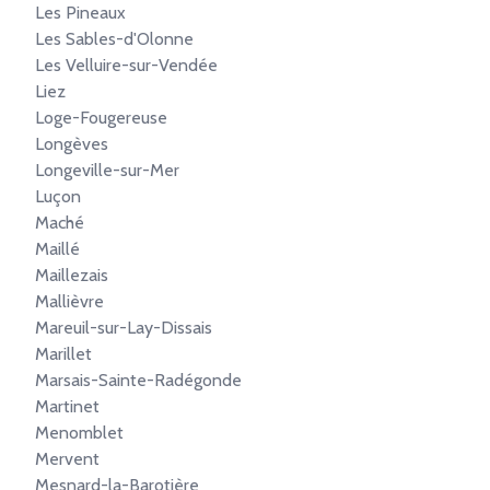
Les Pineaux
Les Sables-d'Olonne
Les Velluire-sur-Vendée
Liez
Loge-Fougereuse
Longèves
Longeville-sur-Mer
Luçon
Maché
Maillé
Maillezais
Mallièvre
Mareuil-sur-Lay-Dissais
Marillet
Marsais-Sainte-Radégonde
Martinet
Menomblet
Mervent
Mesnard-la-Barotière