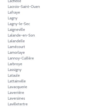
Lachelle
Lacroix-Saint-Ouen
Lafraye
Lagny
Lagny-le-Sec
Laigneville
Lalande-en-Son
Lalandelle
Lamécourt
Lamorlaye
Lannoy-Cuillère
Larbroye
Lassigny
Lataule
Lattainville
Lavacquerie
Laverrière
Laversines
Lavilletertre