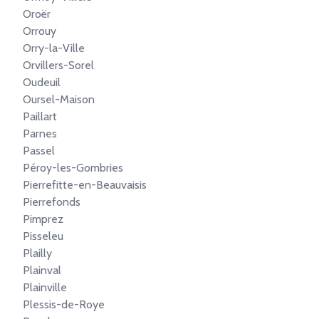
Oroër
Orrouy
Orry-la-Ville
Orvillers-Sorel
Oudeuil
Oursel-Maison
Paillart
Parnes
Passel
Péroy-les-Gombries
Pierrefitte-en-Beauvaisis
Pierrefonds
Pimprez
Pisseleu
Plailly
Plainval
Plainville
Plessis-de-Roye