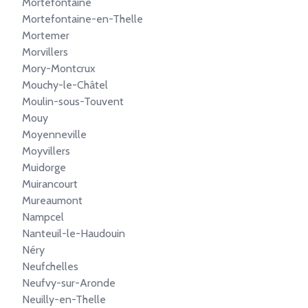
Mortefontaine
Mortefontaine-en-Thelle
Mortemer
Morvillers
Mory-Montcrux
Mouchy-le-Châtel
Moulin-sous-Touvent
Mouy
Moyenneville
Moyvillers
Muidorge
Muirancourt
Mureaumont
Nampcel
Nanteuil-le-Haudouin
Néry
Neufchelles
Neufvy-sur-Aronde
Neuilly-en-Thelle