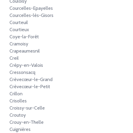
Couloisy
Courcelles-Epayelles
Courcelles-lès-Gisors
Courteuil
Courtieux
Coye-la-Forêt
Cramoisy
Crapeaumesnil
Creil
Crépy-en-Valois
Cressonsacq
Crèvecœur-le-Grand
Crèvecœur-le-Petit
Crillon
Crisolles
Croissy-sur-Celle
Croutoy
Crouy-en-Thelle
Cuignières