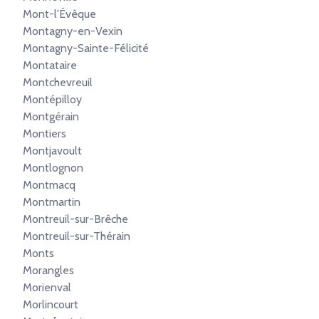
Mont-l'Évêque
Montagny-en-Vexin
Montagny-Sainte-Félicité
Montataire
Montchevreuil
Montépilloy
Montgérain
Montiers
Montjavoult
Montlognon
Montmacq
Montmartin
Montreuil-sur-Brêche
Montreuil-sur-Thérain
Monts
Morangles
Morienval
Morlincourt