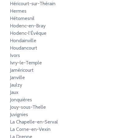
Héricourt-sur-Thérain
Hermes
Hétomesnil
Hodenc-en-Bray
Hodenc-l'Évêque
Hondainville
Houdancourt
Ivors
Ivry-le-Temple
Jaméricourt
Janville
Jaulzy
Jaux
Jonquières
Jouy-sous-Thelle
Juvignies
La Chapelle-en-Serval
La Corne-en-Vexin
La Drenne