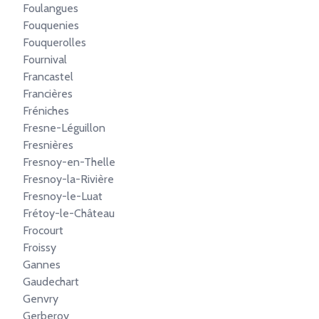
Foulangues
Fouquenies
Fouquerolles
Fournival
Francastel
Francières
Fréniches
Fresne-Léguillon
Fresnières
Fresnoy-en-Thelle
Fresnoy-la-Rivière
Fresnoy-le-Luat
Frétoy-le-Château
Frocourt
Froissy
Gannes
Gaudechart
Genvry
Gerberoy