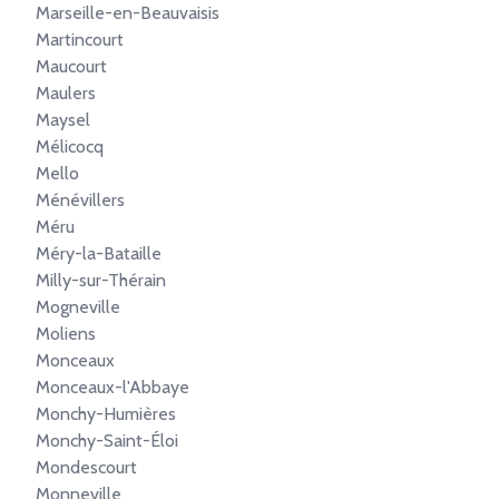
Marseille-en-Beauvaisis
Martincourt
Maucourt
Maulers
Maysel
Mélicocq
Mello
Ménévillers
Méru
Méry-la-Bataille
Milly-sur-Thérain
Mogneville
Moliens
Monceaux
Monceaux-l'Abbaye
Monchy-Humières
Monchy-Saint-Éloi
Mondescourt
Monneville