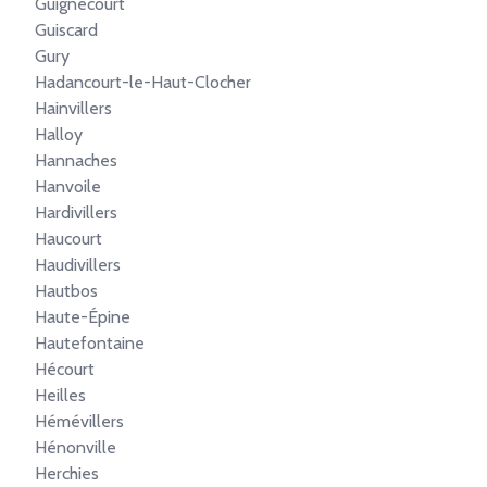
Guignecourt
Guiscard
Gury
Hadancourt-le-Haut-Clocher
Hainvillers
Halloy
Hannaches
Hanvoile
Hardivillers
Haucourt
Haudivillers
Hautbos
Haute-Épine
Hautefontaine
Hécourt
Heilles
Hémévillers
Hénonville
Herchies