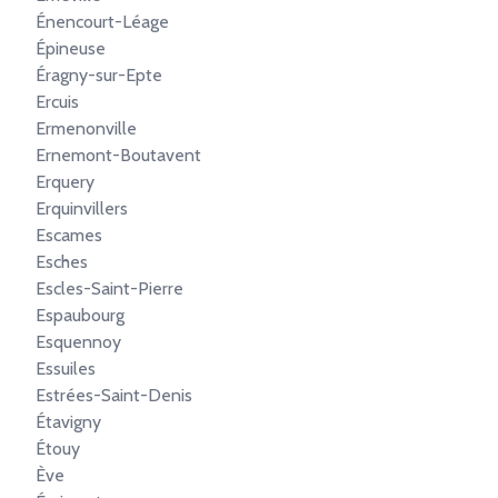
Énencourt-Léage
Épineuse
Éragny-sur-Epte
Ercuis
Ermenonville
Ernemont-Boutavent
Erquery
Erquinvillers
Escames
Esches
Escles-Saint-Pierre
Espaubourg
Esquennoy
Essuiles
Estrées-Saint-Denis
Étavigny
Étouy
Ève