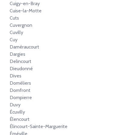
Cuigy-en-Bray
Cuise-la-Motte
Cuts
Cuvergnon
Cuvilly
Cuy
Daméraucourt
Dargies
Delincourt
Dieudonné
Dives
Doméliers
Domfront
Dompierre
Duvy
Écuvilly
Élencourt
Élincourt-Sainte-Marguerite
Éméville