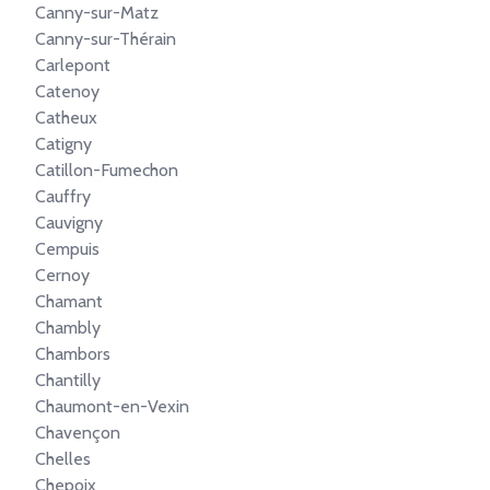
Canny-sur-Matz
Canny-sur-Thérain
Carlepont
Catenoy
Catheux
Catigny
Catillon-Fumechon
Cauffry
Cauvigny
Cempuis
Cernoy
Chamant
Chambly
Chambors
Chantilly
Chaumont-en-Vexin
Chavençon
Chelles
Chepoix