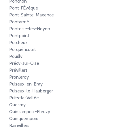
Ponchon
Pont-l'Évêque
Pont-Sainte-Maxence
Pontarmé
Pontoise-lès-Noyon
Pontpoint
Porcheux
Porquéricourt
Pouilly
Précy-sur-Oise
Prévillers
Pronleroy
Puiseux-en-Bray
Puiseux-le-Hauberger
Puits-la-Vallée
Quesmy
Quincampoix-Fleuzy
Quinquempoix
Rainvillers