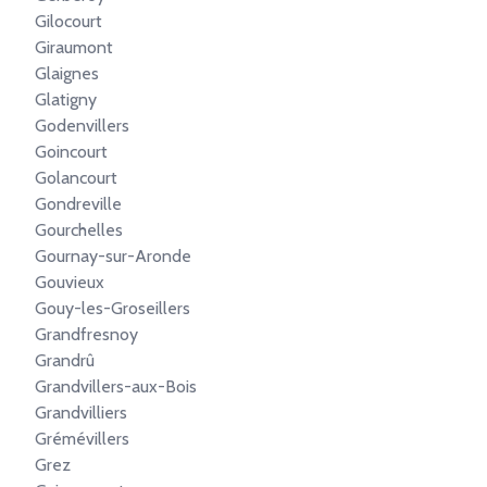
Gilocourt
Giraumont
Glaignes
Glatigny
Godenvillers
Goincourt
Golancourt
Gondreville
Gourchelles
Gournay-sur-Aronde
Gouvieux
Gouy-les-Groseillers
Grandfresnoy
Grandrû
Grandvillers-aux-Bois
Grandvilliers
Grémévillers
Grez