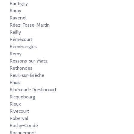
Rantigny
Raray
Ravenel
Réez-Fosse-Martin
Reilly
Rémécourt
Rémérangles
Remy
Ressons-sur-Matz
Rethondes
Reuil-sur-Brêche
Rhuis
Ribécourt-Dreslincourt
Ricquebourg
Rieux
Rivecourt
Roberval
Rochy-Condé
Rocquemont