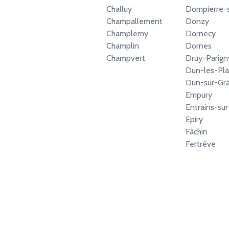
Challuy
Dompierre-s
Champallement
Donzy
Champlemy
Dornecy
Champlin
Dornes
Champvert
Druy-Parign
Dun-les-Pla
Dun-sur-Gr
Empury
Entrains-su
Epiry
Fâchin
Fertrève