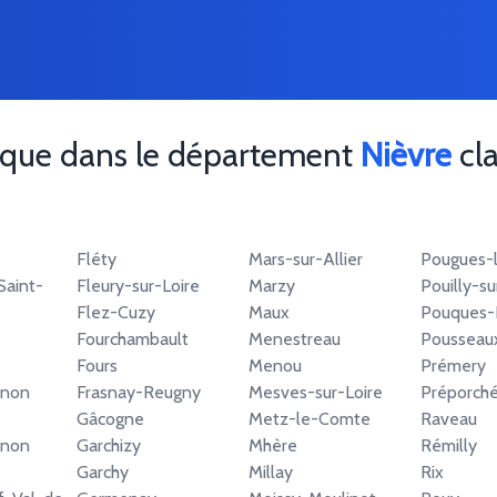
ique dans le département
Nièvre
cla
Fléty
Mars-sur-Allier
Pougues-
aint-
Fleury-sur-Loire
Marzy
Pouilly-su
Flez-Cuzy
Maux
Pouques-
Fourchambault
Menestreau
Pousseau
Fours
Menou
Prémery
inon
Frasnay-Reugny
Mesves-sur-Loire
Préporch
Gâcogne
Metz-le-Comte
Raveau
inon
Garchizy
Mhère
Rémilly
Garchy
Millay
Rix