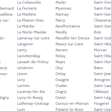
La Collancelle
Murlin
Saint-Fir
mbernard
La Fermeté
Myennes
Saint-Fra
ueilleux
La Machine
Nannay
Saint-Ger
-sur-
La Maison-Dieu
Narcy
Chassena
La Marche
Neuffontaines
Saint-Ge
La Nocle-Maulaix
Neuilly
Bois
ès-
Lamenay-sur-Loire
Neuville-lès-Decize
Saint-Gra
Langeron
Neuvy-sur-Loire
Saint-Hila
Lanty
Nevers
Morvan
Larochemillay
Nolay
Saint-Hil
e
Lavault-de-Frétoy
Nuars
Saint-Hon
arzy
Limanton
Oisy
Bains
sous-
Limon
Onlay
Saint-Jea
Livry
Ouagne
Amognes
Lormes
Oudan
Saint-Lau
Lucenay-lès-Aix
Ougny
l'Abbaye
bigny
Lurcy-le-Bourg
Oulon
Saint-Lég
Luthenay-Uxeloup
Ouroux-en-Morvan
Fougeret
Luzy
Parigny-la-Rose
Saint-Lég