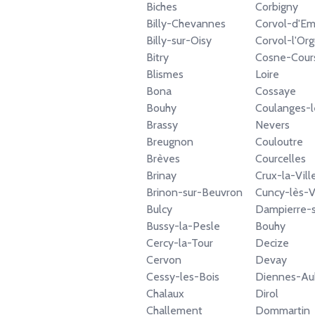
Biches
Corbigny
Billy-Chevannes
Corvol-d'E
Billy-sur-Oisy
Corvol-l'Org
Bitry
Cosne-Cours
Blismes
Loire
Bona
Cossaye
Bouhy
Coulanges-l
Brassy
Nevers
Breugnon
Couloutre
Brèves
Courcelles
Brinay
Crux-la-Vill
Brinon-sur-Beuvron
Cuncy-lès-V
Bulcy
Dampierre-
Bussy-la-Pesle
Bouhy
Cercy-la-Tour
Decize
Cervon
Devay
Cessy-les-Bois
Diennes-Au
Chalaux
Dirol
Challement
Dommartin