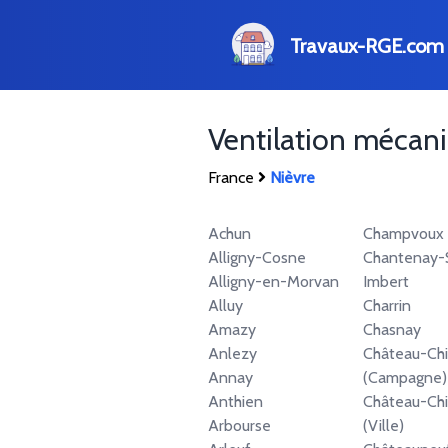
Travaux-RGE.com
Ventilation mécan
France
Nièvre
Achun
Champvoux
Alligny-Cosne
Chantenay-S
Alligny-en-Morvan
Imbert
Alluy
Charrin
Amazy
Chasnay
Anlezy
Château-Ch
Annay
(Campagne)
Anthien
Château-Ch
Arbourse
(Ville)