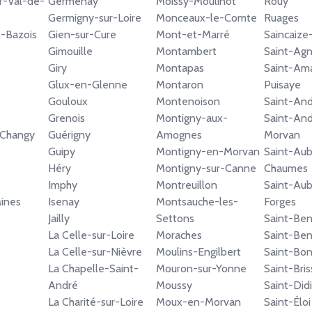
f-Val-de-
Germenay
Moissy-Moulinot
Rouy
Germigny-sur-Loire
Monceaux-le-Comte
Ruages
n-Bazois
Gien-sur-Cure
Mont-et-Marré
Saincaiz
Gimouille
Montambert
Saint-Ag
Giry
Montapas
Saint-Am
Glux-en-Glenne
Montaron
Puisaye
Gouloux
Montenoison
Saint-And
Grenois
Montigny-aux-
Saint-An
Changy
Guérigny
Amognes
Morvan
Guipy
Montigny-en-Morvan
Saint-Aub
Héry
Montigny-sur-Canne
Chaumes
Imphy
Montreuillon
Saint-Aub
Mines
Isenay
Montsauche-les-
Forges
Jailly
Settons
Saint-Ben
La Celle-sur-Loire
Moraches
Saint-Ben
La Celle-sur-Nièvre
Moulins-Engilbert
Saint-Bo
La Chapelle-Saint-
Mouron-sur-Yonne
Saint-Bri
André
Moussy
Saint-Didi
La Charité-sur-Loire
Moux-en-Morvan
Saint-Éloi