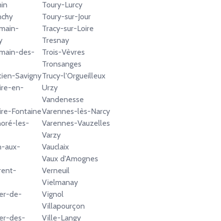
min
Toury-Lurcy
nchy
Toury-sur-Jour
main-
Tracy-sur-Loire
y
Tresnay
rmain-des-
Trois-Vèvres
Tronsanges
tien-Savigny
Trucy-l'Orgueilleux
ire-en-
Urzy
Vandenesse
aire-Fontaine
Varennes-lès-Narcy
oré-les-
Varennes-Vauzelles
Varzy
n-aux-
Vauclaix
Vaux d'Amognes
rent-
Verneuil
Vielmanay
er-de-
Vignol
Villapourçon
er-des-
Ville-Langy