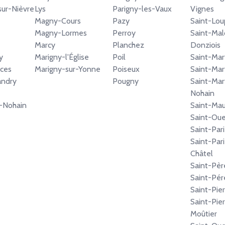
ur-Nièvre
Lys
Parigny-les-Vaux
Vignes
Magny-Cours
Pazy
Saint-Lou
Magny-Lormes
Perroy
Saint-Ma
Marcy
Planchez
Donziois
y
Marigny-l'Église
Poil
Saint-Mar
ces
Marigny-sur-Yonne
Poiseux
Saint-Mar
andry
Pougny
Saint-Mar
Nohain
r-Nohain
Saint-Mau
Saint-Oue
Saint-Par
Saint-Par
Châtel
Saint-Pèr
Saint-Pér
Saint-Pie
Saint-Pier
Moûtier