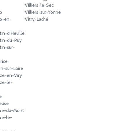
Villiers-le-Sec
p
Villiers-sur-Yonne
lo-en-
Vitry-Laché
tin-d'Heuille
tin-du-Puy
tin-sur-
rice
n-sur-Loire
ize-en-Viry
ize-le-
e
euse
rre-du-Mont
re-le-