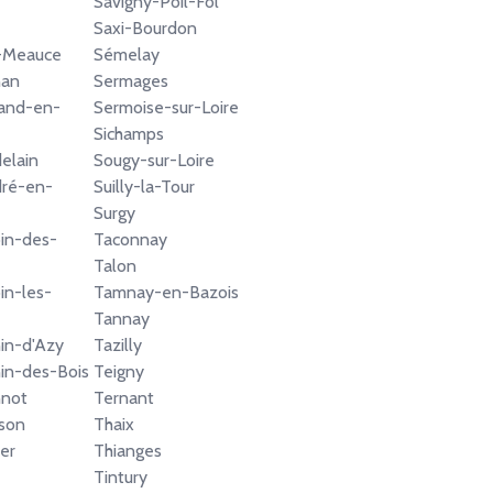
Savigny-Poil-Fol
Saxi-Bourdon
e-Meauce
Sémelay
nan
Sermages
and-en-
Sermoise-sur-Loire
Sichamps
elain
Sougy-sur-Loire
dré-en-
Suilly-la-Tour
Surgy
in-des-
Taconnay
Talon
in-les-
Tamnay-en-Bazois
Tannay
in-d'Azy
Tazilly
in-des-Bois
Teigny
nnot
Ternant
sson
Thaix
er
Thianges
Tintury