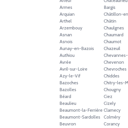
Arleuf
Châteauneu
Armes
Bargis
Arquian
Châtillon-e
Arthel
Châtin
Arzembouy
Chaulgnes
Asnan
Chaumard
Asnois
Chaumot
Aunay-en-Bazois
Chazeuil
Authiou
Chevannes-
Avrée
Chevenon
Avril-sur-Loire
Chevroches
Azy-le-Vif
Chiddes
Bazoches
Chitry-les-
Bazolles
Chougny
Béard
Ciez
Beaulieu
Cizely
Beaumont-la-Ferrière
Clamecy
Beaumont-Sardolles
Colméry
Beuvron
Corancy