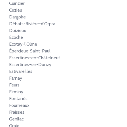
Cuinzier
Cuzieu
Dargoire
Débats-Rivière-d'Orpra
Doizieux
Écoche
Écotay-l'Olme
Épercieux-Saint-Paul
Essertines-en-Châtelneuf
Essertines-en-Donzy
Estivareilles
Farnay
Feurs
Firminy
Fontanès
Fourneaux
Fraisses
Genilac
Graix