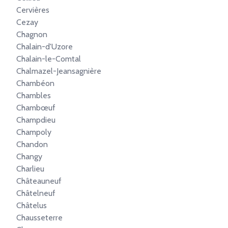
Cervières
Cezay
Chagnon
Chalain-d'Uzore
Chalain-le-Comtal
Chalmazel-Jeansagnière
Chambéon
Chambles
Chambœuf
Champdieu
Champoly
Chandon
Changy
Charlieu
Châteauneuf
Châtelneuf
Châtelus
Chausseterre