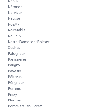
Neaux
Néronde
Nervieux
Neulise
Noailly
Noirétable
Nollieux
Notre-Dame-de-Boisset
Ouches
Palogneux
Panissières
Parigny
Pavezin
Pélussin
Périgneux
Perreux
Pinay
Planfoy
Pommiers-en-Forez