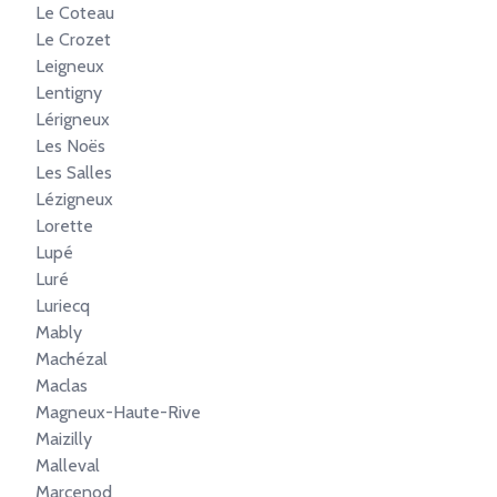
Le Coteau
Le Crozet
Leigneux
Lentigny
Lérigneux
Les Noës
Les Salles
Lézigneux
Lorette
Lupé
Luré
Luriecq
Mably
Machézal
Maclas
Magneux-Haute-Rive
Maizilly
Malleval
Marcenod