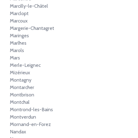
Marcilly-le-Châtel
Marclopt
Marcoux
Margerie-Chantagret
Maringes
Marlhes
Marols
Mars
Merle-Leignec
Mizérieux
Montagny
Montarcher
Montbrison
Montchal
Montrond-les-Bains
Montverdun
Mornand-en-Forez
Nandax