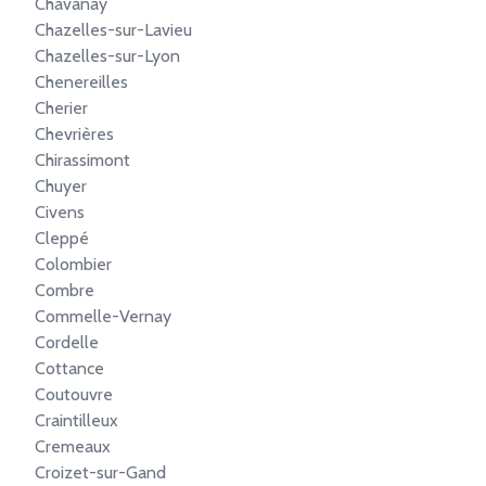
Chavanay
Chazelles-sur-Lavieu
Chazelles-sur-Lyon
Chenereilles
Cherier
Chevrières
Chirassimont
Chuyer
Civens
Cleppé
Colombier
Combre
Commelle-Vernay
Cordelle
Cottance
Coutouvre
Craintilleux
Cremeaux
Croizet-sur-Gand