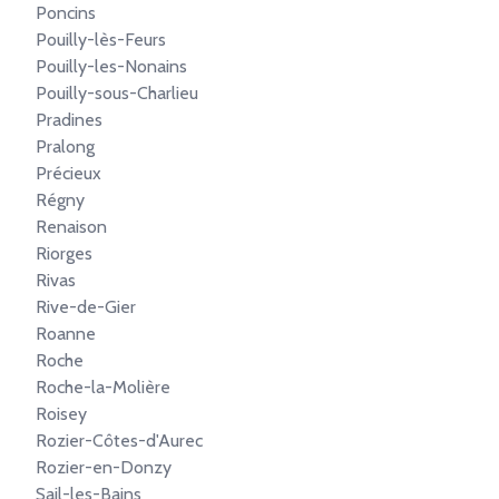
Poncins
Pouilly-lès-Feurs
Pouilly-les-Nonains
Pouilly-sous-Charlieu
Pradines
Pralong
Précieux
Régny
Renaison
Riorges
Rivas
Rive-de-Gier
Roanne
Roche
Roche-la-Molière
Roisey
Rozier-Côtes-d'Aurec
Rozier-en-Donzy
Sail-les-Bains