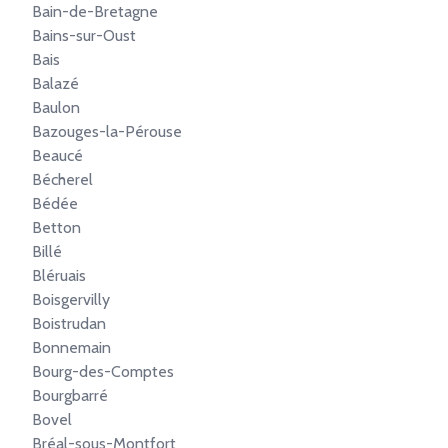
Bain-de-Bretagne
Bains-sur-Oust
Bais
Balazé
Baulon
Bazouges-la-Pérouse
Beaucé
Bécherel
Bédée
Betton
Billé
Bléruais
Boisgervilly
Boistrudan
Bonnemain
Bourg-des-Comptes
Bourgbarré
Bovel
Bréal-sous-Montfort