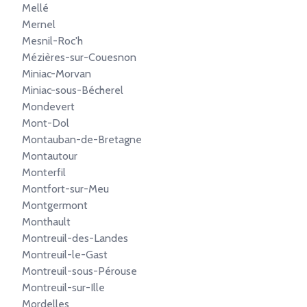
Mellé
Mernel
Mesnil-Roc'h
Mézières-sur-Couesnon
Miniac-Morvan
Miniac-sous-Bécherel
Mondevert
Mont-Dol
Montauban-de-Bretagne
Montautour
Monterfil
Montfort-sur-Meu
Montgermont
Monthault
Montreuil-des-Landes
Montreuil-le-Gast
Montreuil-sous-Pérouse
Montreuil-sur-Ille
Mordelles