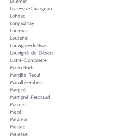
Lillemer
Livré-sur-Changeon
Lohéac
Longaulnay
Lourmais
Loutehel
Louvigné-de-Bais
Louvigné-du-Désert
Luitré-Dompierre
Maen Roch
Marcillé-Raoul
Marcillé-Robert
Marpiré
Martigné-Ferchaud
Maxent
Mecé
Médréac
Meillac
Melesse