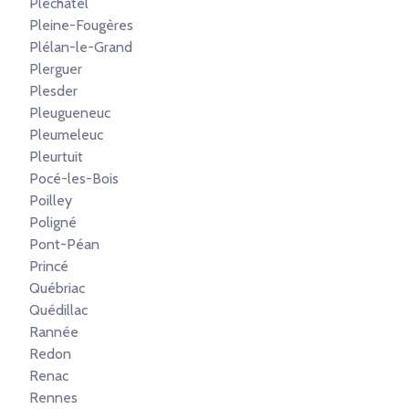
Pléchâtel
Pleine-Fougères
Plélan-le-Grand
Plerguer
Plesder
Pleugueneuc
Pleumeleuc
Pleurtuit
Pocé-les-Bois
Poilley
Poligné
Pont-Péan
Princé
Québriac
Quédillac
Rannée
Redon
Renac
Rennes