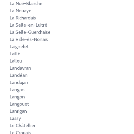
La Noë-Blanche
La Nouaye
La Richardais
La Selle-en-Luitré
La Selle-Guerchaise
La Ville-ès-Nonais
Laignelet
Laillé
Lalleu
Landavran
Landéan
Landujan
Langan
Langon
Langouet
Lanrigan
Lassy
Le Châtellier
Le Crouais