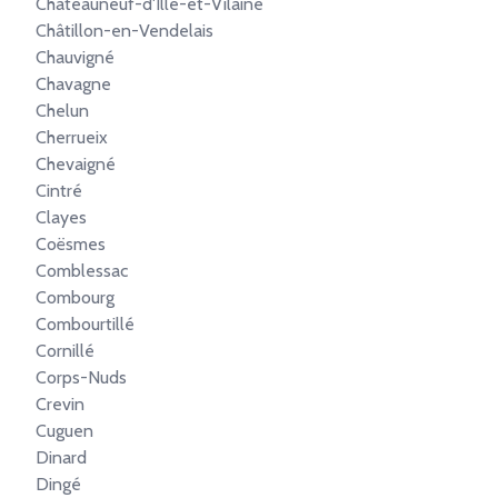
Châteauneuf-d'Ille-et-Vilaine
Châtillon-en-Vendelais
Chauvigné
Chavagne
Chelun
Cherrueix
Chevaigné
Cintré
Clayes
Coësmes
Comblessac
Combourg
Combourtillé
Cornillé
Corps-Nuds
Crevin
Cuguen
Dinard
Dingé