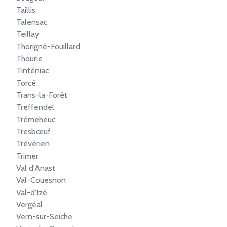
Taillis
Talensac
Teillay
Thorigné-Fouillard
Thourie
Tinténiac
Torcé
Trans-la-Forêt
Treffendel
Trémeheuc
Tresbœuf
Trévérien
Trimer
Val d'Anast
Val-Couesnon
Val-d'Izé
Vergéal
Vern-sur-Seiche