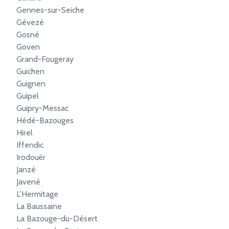
Gennes-sur-Seiche
Gévezé
Gosné
Goven
Grand-Fougeray
Guichen
Guignen
Guipel
Guipry-Messac
Hédé-Bazouges
Hirel
Iffendic
Irodouër
Janzé
Javené
L'Hermitage
La Baussaine
La Bazouge-du-Désert