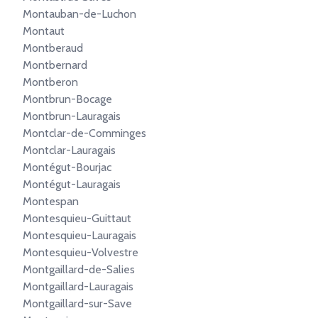
Montauban-de-Luchon
Montaut
Montberaud
Montbernard
Montberon
Montbrun-Bocage
Montbrun-Lauragais
Montclar-de-Comminges
Montclar-Lauragais
Montégut-Bourjac
Montégut-Lauragais
Montespan
Montesquieu-Guittaut
Montesquieu-Lauragais
Montesquieu-Volvestre
Montgaillard-de-Salies
Montgaillard-Lauragais
Montgaillard-sur-Save