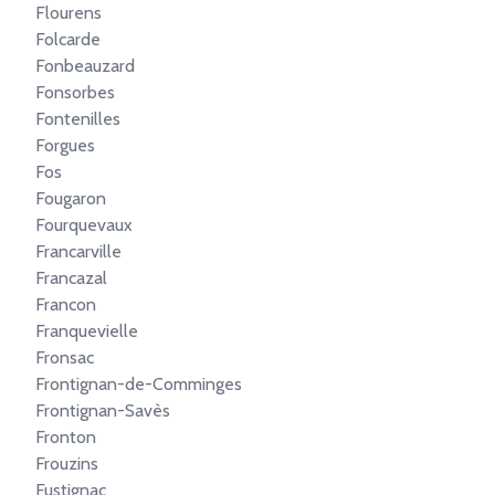
Flourens
Folcarde
Fonbeauzard
Fonsorbes
Fontenilles
Forgues
Fos
Fougaron
Fourquevaux
Francarville
Francazal
Francon
Franquevielle
Fronsac
Frontignan-de-Comminges
Frontignan-Savès
Fronton
Frouzins
Fustignac