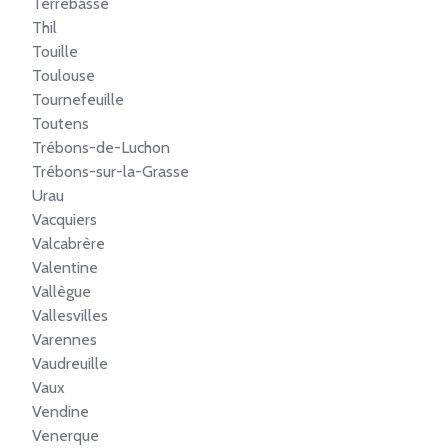
Terrebasse
Thil
Touille
Toulouse
Tournefeuille
Toutens
Trébons-de-Luchon
Trébons-sur-la-Grasse
Urau
Vacquiers
Valcabrère
Valentine
Vallègue
Vallesvilles
Varennes
Vaudreuille
Vaux
Vendine
Venerque