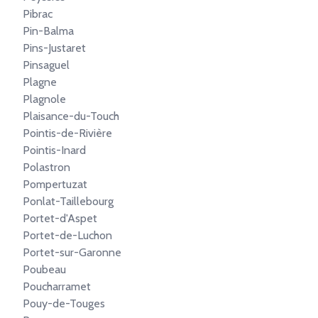
Pibrac
Pin-Balma
Pins-Justaret
Pinsaguel
Plagne
Plagnole
Plaisance-du-Touch
Pointis-de-Rivière
Pointis-Inard
Polastron
Pompertuzat
Ponlat-Taillebourg
Portet-d'Aspet
Portet-de-Luchon
Portet-sur-Garonne
Poubeau
Poucharramet
Pouy-de-Touges