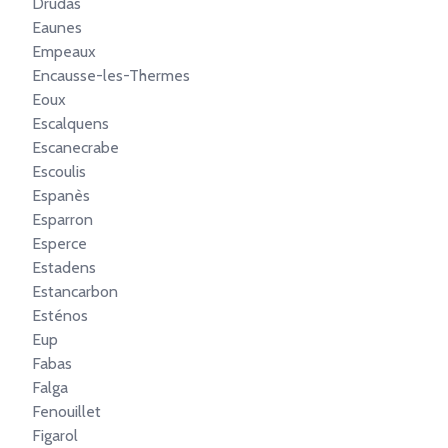
Drudas
Eaunes
Empeaux
Encausse-les-Thermes
Eoux
Escalquens
Escanecrabe
Escoulis
Espanès
Esparron
Esperce
Estadens
Estancarbon
Esténos
Eup
Fabas
Falga
Fenouillet
Figarol