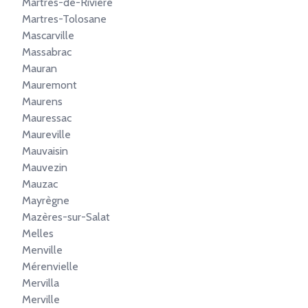
Martres-de-Rivière
Martres-Tolosane
Mascarville
Massabrac
Mauran
Mauremont
Maurens
Mauressac
Maureville
Mauvaisin
Mauvezin
Mauzac
Mayrègne
Mazères-sur-Salat
Melles
Menville
Mérenvielle
Mervilla
Merville