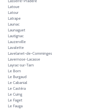
Lasserre-Pradère
Latoue
Latour
Latrape
Launac
Launaguet
Lautignac
Lauzerville
Lavalette
Lavelanet-de-Comminges
Lavernose-Lacasse
Layrac-sur-Tarn
Le Born
Le Burgaud
Le Cabanial
Le Castéra
Le Cuing
Le Faget
Le Fauga