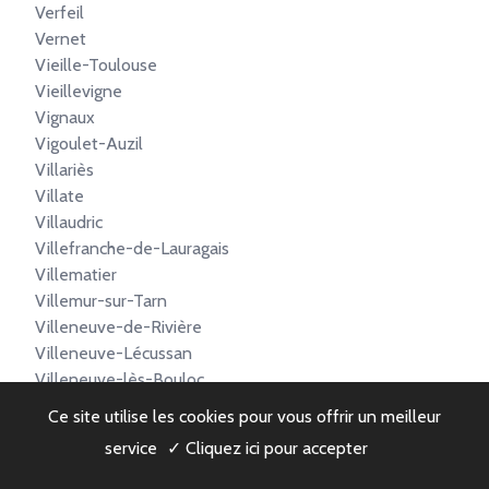
Verfeil
Vernet
Vieille-Toulouse
Vieillevigne
Vignaux
Vigoulet-Auzil
Villariès
Villate
Villaudric
Villefranche-de-Lauragais
Villematier
Villemur-sur-Tarn
Villeneuve-de-Rivière
Villeneuve-Lécussan
Villeneuve-lès-Bouloc
Villeneuve-Tolosane
Ce site utilise les cookies pour vous offrir un meilleur
Villenouvelle
service
✓ Cliquez ici pour accepter