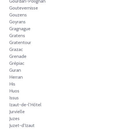
Gourdan-Polignan
Goutevernisse
Gouzens
Goyrans
Gragnague
Gratens
Gratentour
Grazac
Grenade
Grépiac
Guran
Herran
His
Huos
Issus
Izaut-de-l'Hôtel
Jurvielle
Juzes
Juzet-d'Izaut