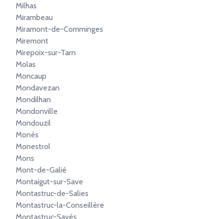
Milhas
Mirambeau
Miramont-de-Comminges
Miremont
Mirepoix-sur-Tarn
Molas
Moncaup
Mondavezan
Mondilhan
Mondonville
Mondouzil
Monès
Monestrol
Mons
Mont-de-Galié
Montaigut-sur-Save
Montastruc-de-Salies
Montastruc-la-Conseillère
Montastruc-Savès