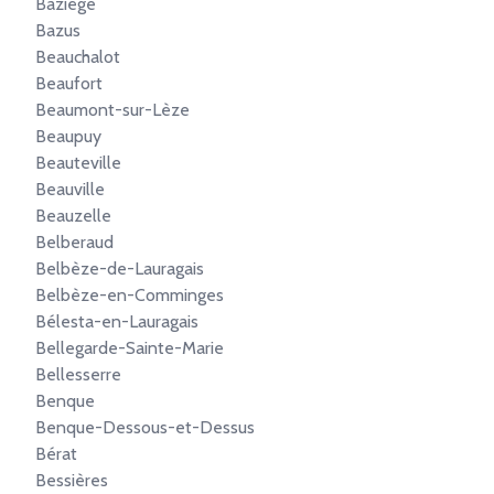
Baziège
Bazus
Beauchalot
Beaufort
Beaumont-sur-Lèze
Beaupuy
Beauteville
Beauville
Beauzelle
Belberaud
Belbèze-de-Lauragais
Belbèze-en-Comminges
Bélesta-en-Lauragais
Bellegarde-Sainte-Marie
Bellesserre
Benque
Benque-Dessous-et-Dessus
Bérat
Bessières