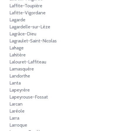
Laffite-Toupière
Lafitte-Vigordane
Lagarde
Lagardelle-sur-Lèze
Lagrâce-Dieu
Lagraulet-Saint-Nicolas
Lahage
Lahitère
Lalouret-Laffiteau
Lamasquère
Landorthe
Lanta
Lapeyrère
Lapeyrouse-Fossat
Larcan
Laréole
Larra
Larroque