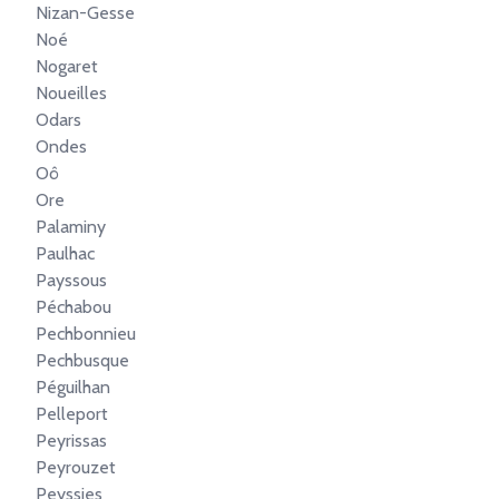
Nizan-Gesse
Noé
Nogaret
Noueilles
Odars
Ondes
Oô
Ore
Palaminy
Paulhac
Payssous
Péchabou
Pechbonnieu
Pechbusque
Péguilhan
Pelleport
Peyrissas
Peyrouzet
Peyssies