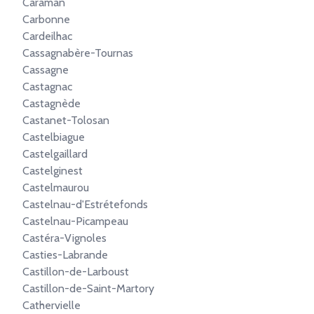
Caraman
Carbonne
Cardeilhac
Cassagnabère-Tournas
Cassagne
Castagnac
Castagnède
Castanet-Tolosan
Castelbiague
Castelgaillard
Castelginest
Castelmaurou
Castelnau-d'Estrétefonds
Castelnau-Picampeau
Castéra-Vignoles
Casties-Labrande
Castillon-de-Larboust
Castillon-de-Saint-Martory
Cathervielle