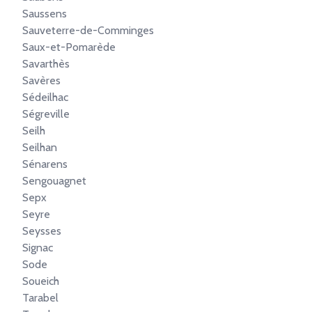
Saussens
Sauveterre-de-Comminges
Saux-et-Pomarède
Savarthès
Savères
Sédeilhac
Ségreville
Seilh
Seilhan
Sénarens
Sengouagnet
Sepx
Seyre
Seysses
Signac
Sode
Soueich
Tarabel