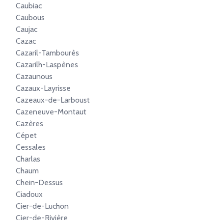
Caubiac
Caubous
Caujac
Cazac
Cazaril-Tambourès
Cazarilh-Laspènes
Cazaunous
Cazaux-Layrisse
Cazeaux-de-Larboust
Cazeneuve-Montaut
Cazères
Cépet
Cessales
Charlas
Chaum
Chein-Dessus
Ciadoux
Cier-de-Luchon
Cier-de-Rivière