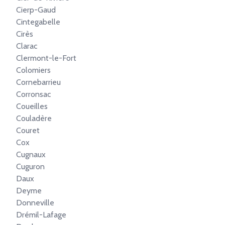
Cierp-Gaud
Cintegabelle
Cirès
Clarac
Clermont-le-Fort
Colomiers
Cornebarrieu
Corronsac
Coueilles
Couladère
Couret
Cox
Cugnaux
Cuguron
Daux
Deyme
Donneville
Drémil-Lafage