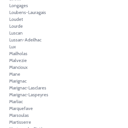
Longages
Loubens-Lauragais
Loudet
Lourde
Luscan
Lussan-Adeilhac
Lux
Mailholas
Malvezie
Mancioux
Mane
Marignac
Marignac-Lasclares
Marignac-Laspeyres
Marliac
Marquefave
Marsoulas
Martisserre