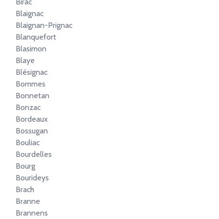
Birac
Blaignac
Blaignan-Prignac
Blanquefort
Blasimon
Blaye
Blésignac
Bommes
Bonnetan
Bonzac
Bordeaux
Bossugan
Bouliac
Bourdelles
Bourg
Bourideys
Brach
Branne
Brannens