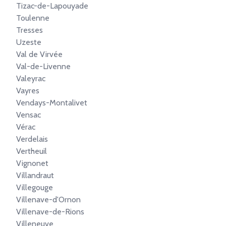
Tizac-de-Lapouyade
Toulenne
Tresses
Uzeste
Val de Virvée
Val-de-Livenne
Valeyrac
Vayres
Vendays-Montalivet
Vensac
Vérac
Verdelais
Vertheuil
Vignonet
Villandraut
Villegouge
Villenave-d'Ornon
Villenave-de-Rions
Villeneuve