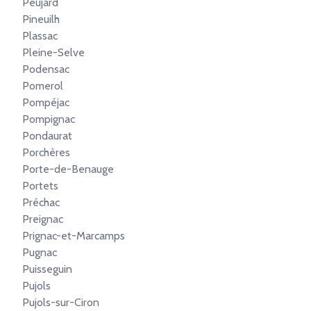
Peujard
Pineuilh
Plassac
Pleine-Selve
Podensac
Pomerol
Pompéjac
Pompignac
Pondaurat
Porchères
Porte-de-Benauge
Portets
Préchac
Preignac
Prignac-et-Marcamps
Pugnac
Puisseguin
Pujols
Pujols-sur-Ciron