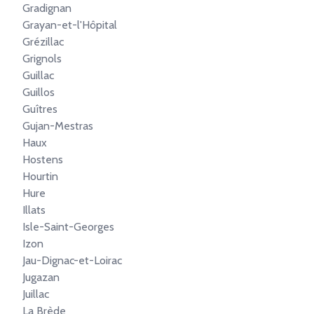
Gradignan
Grayan-et-l'Hôpital
Grézillac
Grignols
Guillac
Guillos
Guîtres
Gujan-Mestras
Haux
Hostens
Hourtin
Hure
Illats
Isle-Saint-Georges
Izon
Jau-Dignac-et-Loirac
Jugazan
Juillac
La Brède