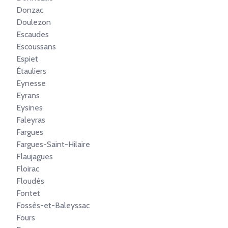
Donzac
Doulezon
Escaudes
Escoussans
Espiet
Étauliers
Eynesse
Eyrans
Eysines
Faleyras
Fargues
Fargues-Saint-Hilaire
Flaujagues
Floirac
Floudès
Fontet
Fossès-et-Baleyssac
Fours