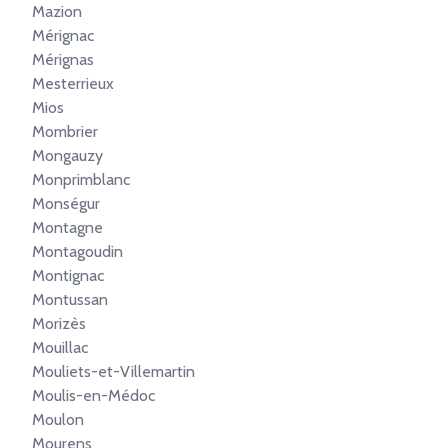
Mazion
Mérignac
Mérignas
Mesterrieux
Mios
Mombrier
Mongauzy
Monprimblanc
Monségur
Montagne
Montagoudin
Montignac
Montussan
Morizès
Mouillac
Mouliets-et-Villemartin
Moulis-en-Médoc
Moulon
Mourens