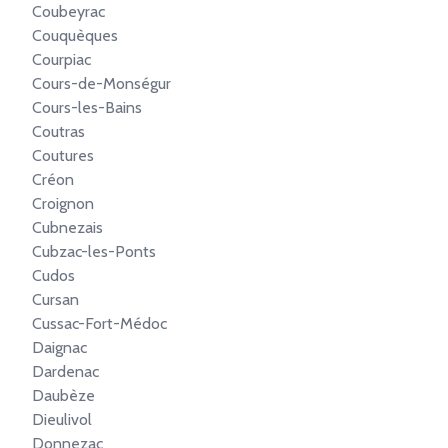
Coubeyrac
Couquèques
Courpiac
Cours-de-Monségur
Cours-les-Bains
Coutras
Coutures
Créon
Croignon
Cubnezais
Cubzac-les-Ponts
Cudos
Cursan
Cussac-Fort-Médoc
Daignac
Dardenac
Daubèze
Dieulivol
Donnezac