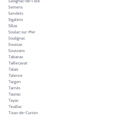
Savignac-de-l'Isle
Semens
Sendets
Sigalens
Sillas
Soulac-sur-Mer
Soulignac
Soussac
Soussans
Tabanac
Taillecavat
Talais
Talence
Targon
Tarnès
Tauriac
Tayac
Teuillac
Tizac-de-Curton