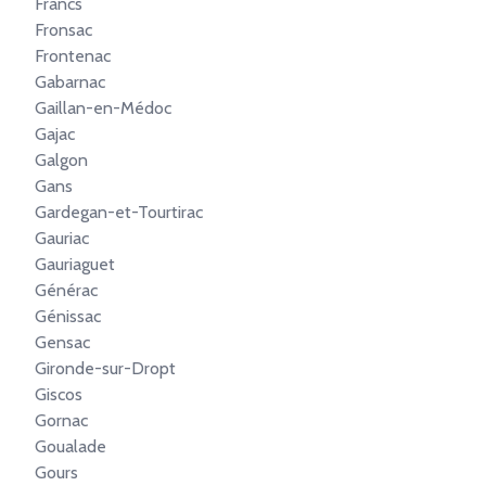
Francs
Fronsac
Frontenac
Gabarnac
Gaillan-en-Médoc
Gajac
Galgon
Gans
Gardegan-et-Tourtirac
Gauriac
Gauriaguet
Générac
Génissac
Gensac
Gironde-sur-Dropt
Giscos
Gornac
Goualade
Gours