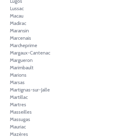
Lugos
Lussac
Macau
Madirac
Maransin
Marcenais
Marcheprime
Margaux-Cantenac
Margueron
Marimbault
Marions
Marsas
Martignas-sur-Jalle
Martillac
Martres
Masseilles
Massugas
Mauriac
Mazères