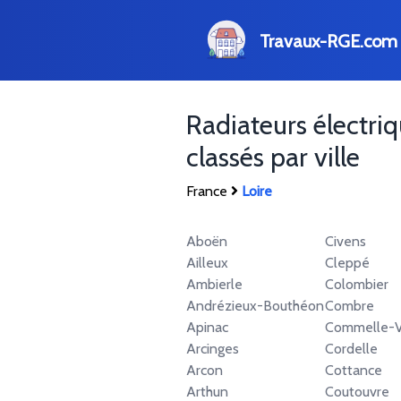
Travaux-RGE.com
Radiateurs électri
classés par ville
France
Loire
Aboën
Civens
Ailleux
Cleppé
Ambierle
Colombier
Andrézieux-Bouthéon
Combre
Apinac
Commelle-V
Arcinges
Cordelle
Arcon
Cottance
Arthun
Coutouvre