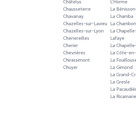
Châtelus
L'Horme
Chausseterre
La Bénisson
Chavanay
La Chamba
Chazelles-sur-Lavieu
La Chambon
Chazelles-sur-Lyon
La Chapelle
Chenereilles
Lafaye
Cherier
La Chapelle-
Chevrières
La Côte-en
Chirassimont
La Fouillous
Chuyer
La Gimond
La Grand-Cr
La Gresle
La Pacaudiè
La Ricamari