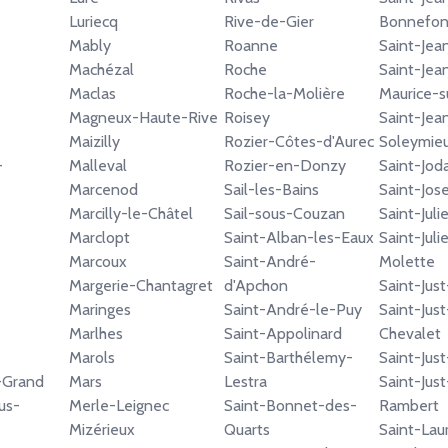
Luriecq
Rive-de-Gier
Bonnefon
Mably
Roanne
Saint-Jea
Machézal
Roche
Saint-Jea
Maclas
Roche-la-Molière
Maurice-s
Magneux-Haute-Rive
Roisey
Saint-Jea
Maizilly
Rozier-Côtes-d'Aurec
Soleymie
-
Malleval
Rozier-en-Donzy
Saint-Jod
Marcenod
Sail-les-Bains
Saint-Jos
Marcilly-le-Châtel
Sail-sous-Couzan
Saint-Jul
Marclopt
Saint-Alban-les-Eaux
Saint-Juli
Marcoux
Saint-André-
Molette
Margerie-Chantagret
d'Apchon
Saint-Jus
Maringes
Saint-André-le-Puy
Saint-Jus
Marlhes
Saint-Appolinard
Chevalet
Marols
Saint-Barthélemy-
Saint-Jus
e-Grand
Mars
Lestra
Saint-Just
us-
Merle-Leignec
Saint-Bonnet-des-
Rambert
Mizérieux
Quarts
Saint-Lau