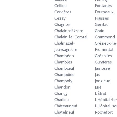
Cellieu
Fontanès
Cervières
Fourneaux
Cezay
Fraisses
Chagnon
Genilac
Chalain-d'Uzore
Graix
Chalain-le-Comtal
Grammond
Chalmazel-
Grézieux-le
Jeansagnière
Fromental
Chambéon
Grézolles
Chambles
Gumières
Chambœuf
Jarnosse
Champdieu
Jas
Champoly
Jonzieux
Chandon
Juré
Changy
L'Étrat
Charlieu
L'Hôpital-l
Châteauneuf
L'Hôpital-so
Châtelneuf
Rochefort