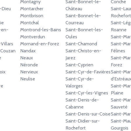
Montagny
Saint-Bonnet-le-
Conche
-Dieu
Montarcher
Château
Saint-Lau
Montbrison
Saint-Bonnet-le-
Rochefort
ie
Montchal
Courreau
Saint-Lég
-en-
Montrond-les-Bains
Saint-Bonnet-les-
Roanne
Montverdun
Oules
Saint-Mar
Villars
Mornand-en-Forez
Saint-Chamond
Saint-Mar
-Couzan
Nandax
Saint-Christo-en-
Félines
e
Neaux
Jarez
Saint-Mar
Néronde
Saint-Cyprien
Forez
oix
Nervieux
Saint-Cyr-de-Favières
Saint-Mar
Neulise
Saint-Cyr-de-
d'Estréau
re
Valorges
Saint-Mar
e
Saint-Cyr-les-Vignes
Plaine
Saint-Denis-de-
Saint-Mar
Cabanne
Sauveté
Saint-Denis-sur-Coise
Saint-Mar
Saint-Didier-sur-
Saint-Mau
Rochefort
Gourgois