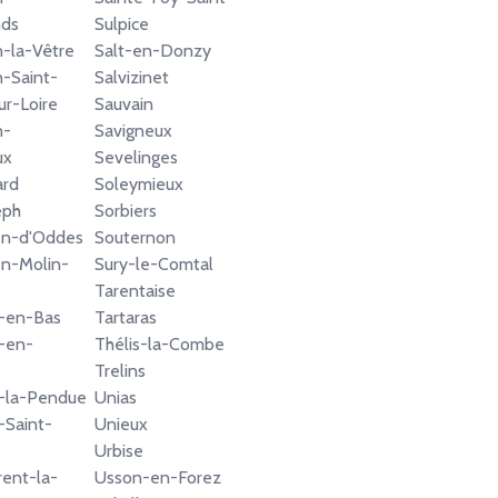
ds
Sulpice
n-la-Vêtre
Salt-en-Donzy
n-Saint-
Salvizinet
ur-Loire
Sauvain
n-
Savigneux
ux
Sevelinges
ard
Soleymieux
eph
Sorbiers
ien-d'Oddes
Souternon
en-Molin-
Sury-le-Comtal
Tarentaise
t-en-Bas
Tartaras
t-en-
Thélis-la-Combe
Trelins
t-la-Pendue
Unias
-Saint-
Unieux
Urbise
rent-la-
Usson-en-Forez