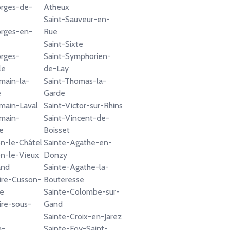
orges-de-
Atheux
Saint-Sauveur-en-
orges-en-
Rue
Saint-Sixte
rges-
Saint-Symphorien-
le
de-Lay
main-la-
Saint-Thomas-la-
e
Garde
main-Laval
Saint-Victor-sur-Rhins
main-
Saint-Vincent-de-
e
Boisset
n-le-Châtel
Sainte-Agathe-en-
n-le-Vieux
Donzy
and
Sainte-Agathe-la-
aire-Cusson-
Bouteresse
te
Sainte-Colombe-sur-
ire-sous-
Gand
Sainte-Croix-en-Jarez
n-
Sainte-Foy-Saint-