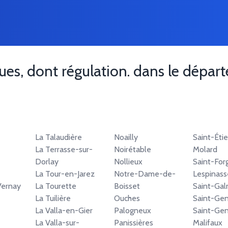
ques, dont régulation. dans le dépa
La Talaudière
Noailly
Saint-Éti
La Terrasse-sur-
Noirétable
Molard
Dorlay
Nollieux
Saint-For
La Tour-en-Jarez
Notre-Dame-de-
Lespinass
ernay
La Tourette
Boisset
Saint-Gal
La Tuilière
Ouches
Saint-Gen
La Valla-en-Gier
Palogneux
Saint-Gen
La Valla-sur-
Panissières
Malifaux