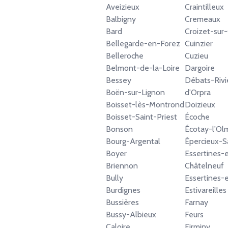
Aveizieux
Craintilleux
Balbigny
Cremeaux
Bard
Croizet-sur
Bellegarde-en-Forez
Cuinzier
Belleroche
Cuzieu
Belmont-de-la-Loire
Dargoire
Bessey
Débats-Rivi
Boën-sur-Lignon
d'Orpra
Boisset-lès-Montrond
Doizieux
Boisset-Saint-Priest
Écoche
Bonson
Écotay-l'Ol
Bourg-Argental
Épercieux-S
Boyer
Essertines-
Briennon
Châtelneuf
Bully
Essertines
Burdignes
Estivareilles
Bussières
Farnay
Bussy-Albieux
Feurs
Caloire
Firminy