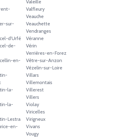
Valeille
rent-
Valfleury
Veauche
er-sur-
Veauchette
Vendranges
cel-d'Urfé
Véranne
cel-de-
Vérin
Verrières-en-Forez
cellin-en-
Vêtre-sur-Anzon
Vézelin-sur-Loire
tin-
Villars
x
Villemontais
tin-la-
Villerest
Villers
tin-la-
Violay
Viricelles
tin-Lestra
Virigneux
rice-en-
Vivans
Vougy