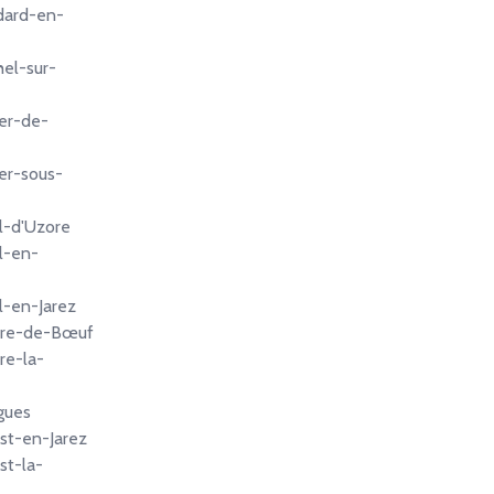
dard-en-
hel-sur-
ier-de-
ier-sous-
l-d'Uzore
l-en-
l-en-Jarez
rre-de-Bœuf
re-la-
gues
est-en-Jarez
st-la-