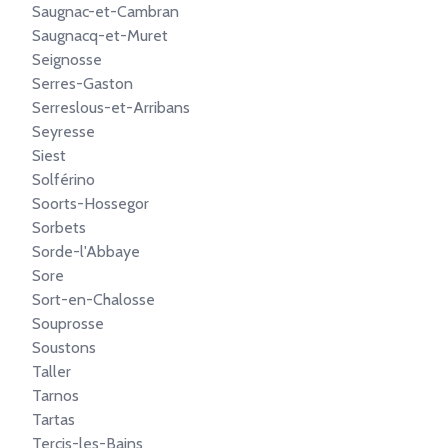
Saugnac-et-Cambran
Saugnacq-et-Muret
Seignosse
Serres-Gaston
Serreslous-et-Arribans
Seyresse
Siest
Solférino
Soorts-Hossegor
Sorbets
Sorde-l'Abbaye
Sore
Sort-en-Chalosse
Souprosse
Soustons
Taller
Tarnos
Tartas
Tercis-les-Bains