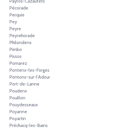
Payros-Cazautets
Pécorade
Perquie
Pey
Peyre
Peyrehorade
Philondenx
Pimbo
Pissos
Pomarez
Pontenx-les-Forges
Pontonx-sur-l'Adour
Port-de-Lanne
Poudenx
Pouillon
Pouydesseaux
Poyanne
Poyartin
Préchacq-les-Bains