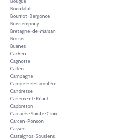
Bougue
Bourdalat
Bourriot-Bergonce
Brassempouy
Bretagne-de-Marsan
Brocas
Buanes
Cachen
Cagnotte
Callen
Campagne
Campet-et-Lamolère
Candresse
Canenx-et-Réaut
Capbreton
Carcarès-Sainte-Croix
Carcen-Ponson
Cassen
Castaignos-Souslens