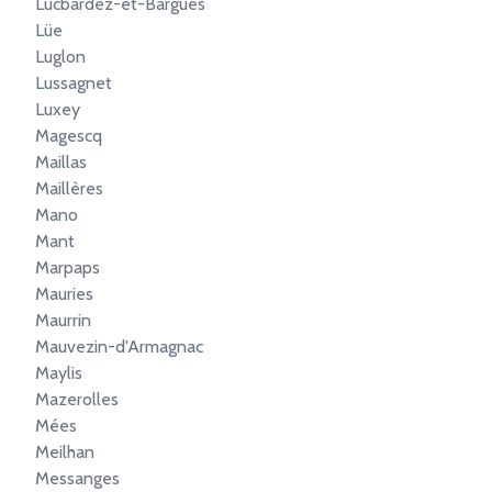
Lucbardez-et-Bargues
Lüe
Luglon
Lussagnet
Luxey
Magescq
Maillas
Maillères
Mano
Mant
Marpaps
Mauries
Maurrin
Mauvezin-d'Armagnac
Maylis
Mazerolles
Mées
Meilhan
Messanges