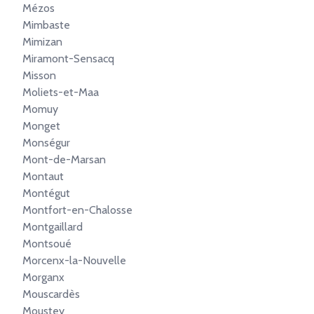
Mézos
Mimbaste
Mimizan
Miramont-Sensacq
Misson
Moliets-et-Maa
Momuy
Monget
Monségur
Mont-de-Marsan
Montaut
Montégut
Montfort-en-Chalosse
Montgaillard
Montsoué
Morcenx-la-Nouvelle
Morganx
Mouscardès
Moustey