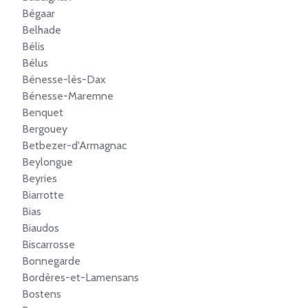
Bégaar
Belhade
Bélis
Bélus
Bénesse-lès-Dax
Bénesse-Maremne
Benquet
Bergouey
Betbezer-d'Armagnac
Beylongue
Beyries
Biarrotte
Bias
Biaudos
Biscarrosse
Bonnegarde
Bordères-et-Lamensans
Bostens