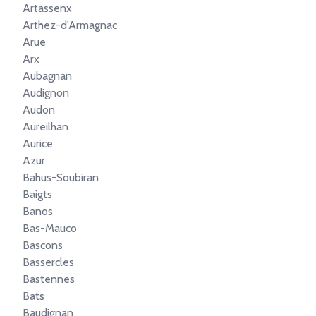
Artassenx
Arthez-d'Armagnac
Arue
Arx
Aubagnan
Audignon
Audon
Aureilhan
Aurice
Azur
Bahus-Soubiran
Baigts
Banos
Bas-Mauco
Bascons
Bassercles
Bastennes
Bats
Baudignan