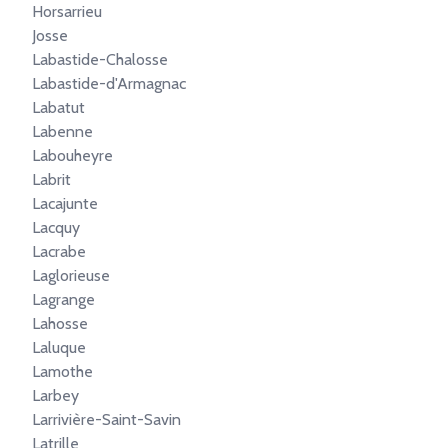
Horsarrieu
Josse
Labastide-Chalosse
Labastide-d'Armagnac
Labatut
Labenne
Labouheyre
Labrit
Lacajunte
Lacquy
Lacrabe
Laglorieuse
Lagrange
Lahosse
Laluque
Lamothe
Larbey
Larrivière-Saint-Savin
Latrille