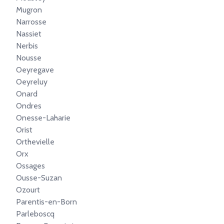
Mugron
Narrosse
Nassiet
Nerbis
Nousse
Oeyregave
Oeyreluy
Onard
Ondres
Onesse-Laharie
Orist
Orthevielle
Orx
Ossages
Ousse-Suzan
Ozourt
Parentis-en-Born
Parleboscq