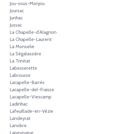
Jou-sous-Monjou
Joursac
Junhac
Jussac
La Chapelle-d'Alagnon
La Chapelle-Laurent
La Monselie
La Ségalassière
La Trinitat
Labesserette
Labrousse
Lacapelle-Barrès
Lacapelle-del-Fraisse
Lacapelle-Viescamp
Ladinhac
Lafeuillade-en-Vézie
Landeyrat
Lanobre
Lapeyrugue