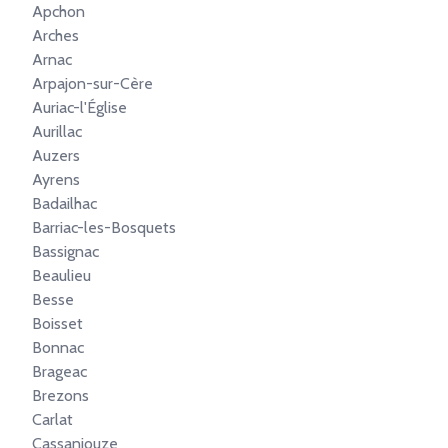
Apchon
Arches
Arnac
Arpajon-sur-Cère
Auriac-l'Église
Aurillac
Auzers
Ayrens
Badailhac
Barriac-les-Bosquets
Bassignac
Beaulieu
Besse
Boisset
Bonnac
Brageac
Brezons
Carlat
Cassaniouze