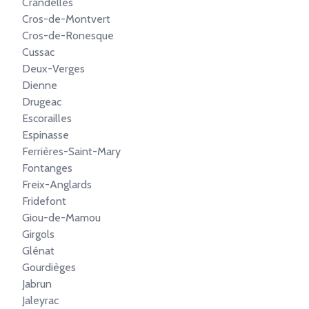
Crandelles
Cros-de-Montvert
Cros-de-Ronesque
Cussac
Deux-Verges
Dienne
Drugeac
Escorailles
Espinasse
Ferrières-Saint-Mary
Fontanges
Freix-Anglards
Fridefont
Giou-de-Mamou
Girgols
Glénat
Gourdièges
Jabrun
Jaleyrac