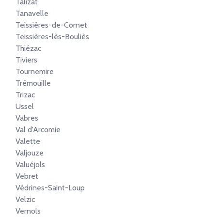
Talizat
Tanavelle
Teissières-de-Cornet
Teissières-lès-Bouliès
Thiézac
Tiviers
Tournemire
Trémouille
Trizac
Ussel
Vabres
Val d'Arcomie
Valette
Valjouze
Valuéjols
Vebret
Védrines-Saint-Loup
Velzic
Vernols