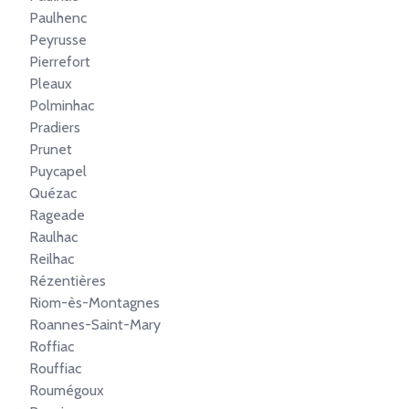
Paulhenc
Peyrusse
Pierrefort
Pleaux
Polminhac
Pradiers
Prunet
Puycapel
Quézac
Rageade
Raulhac
Reilhac
Rézentières
Riom-ès-Montagnes
Roannes-Saint-Mary
Roffiac
Rouffiac
Roumégoux