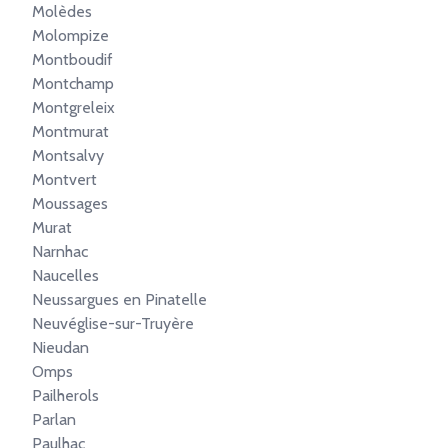
Molèdes
Molompize
Montboudif
Montchamp
Montgreleix
Montmurat
Montsalvy
Montvert
Moussages
Murat
Narnhac
Naucelles
Neussargues en Pinatelle
Neuvéglise-sur-Truyère
Nieudan
Omps
Pailherols
Parlan
Paulhac