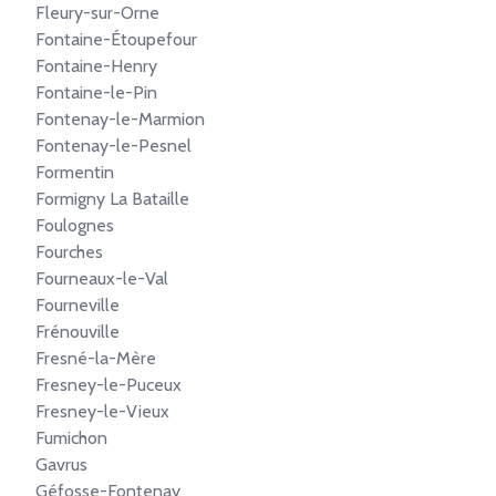
Fleury-sur-Orne
Fontaine-Étoupefour
Fontaine-Henry
Fontaine-le-Pin
Fontenay-le-Marmion
Fontenay-le-Pesnel
Formentin
Formigny La Bataille
Foulognes
Fourches
Fourneaux-le-Val
Fourneville
Frénouville
Fresné-la-Mère
Fresney-le-Puceux
Fresney-le-Vieux
Fumichon
Gavrus
Géfosse-Fontenay