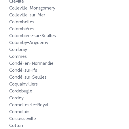
Cléville
Colleville-Montgomery
Colleville-sur-Mer
Colombelles
Colombières
Colombiers-sur-Seulles
Colomby-Anguerny
Combray
Commes
Condé-en-Normandie
Condé-sur-Ifs
Condé-sur-Seulles
Coquainvilliers
Cordebugle
Cordey
Cormelles-le-Royal
Cormolain
Cossesseville
Cottun