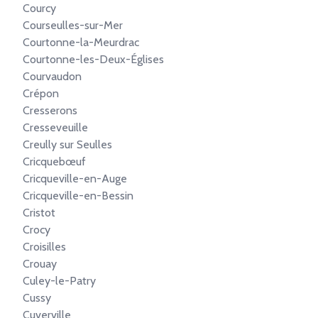
Courcy
Courseulles-sur-Mer
Courtonne-la-Meurdrac
Courtonne-les-Deux-Églises
Courvaudon
Crépon
Cresserons
Cresseveuille
Creully sur Seulles
Cricquebœuf
Cricqueville-en-Auge
Cricqueville-en-Bessin
Cristot
Crocy
Croisilles
Crouay
Culey-le-Patry
Cussy
Cuverville