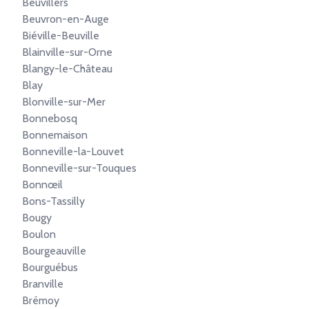
Beuvillers
Beuvron-en-Auge
Biéville-Beuville
Blainville-sur-Orne
Blangy-le-Château
Blay
Blonville-sur-Mer
Bonnebosq
Bonnemaison
Bonneville-la-Louvet
Bonneville-sur-Touques
Bonnœil
Bons-Tassilly
Bougy
Boulon
Bourgeauville
Bourguébus
Branville
Brémoy