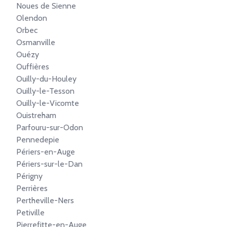
Noues de Sienne
Olendon
Orbec
Osmanville
Ouézy
Ouffières
Ouilly-du-Houley
Ouilly-le-Tesson
Ouilly-le-Vicomte
Ouistreham
Parfouru-sur-Odon
Pennedepie
Périers-en-Auge
Périers-sur-le-Dan
Périgny
Perrières
Pertheville-Ners
Petiville
Pierrefitte-en-Auge