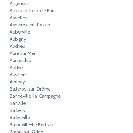
Argences
Arromanches-les-Bains
Asnelles
Asnières-en-Bessin
Auberville
Aubigny
Audrieu
Aure sur Mer
Aurseulles
Authie
Auvillars
Avenay
Balleroy-sur-Drôme
Banneville-la-Campagne
Banville
Barbery
Barbeville
Barneville-la-Bertran
Baron-sur-Odon