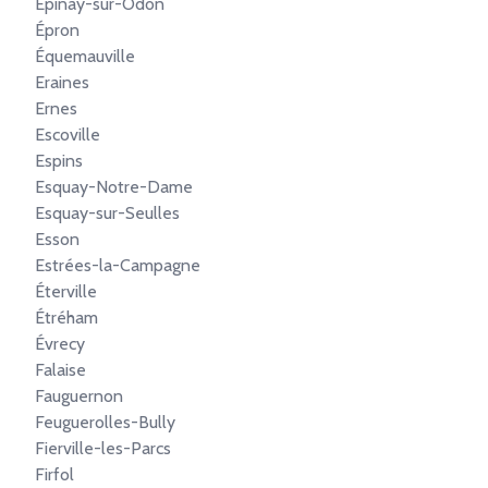
Épinay-sur-Odon
Épron
Équemauville
Eraines
Ernes
Escoville
Espins
Esquay-Notre-Dame
Esquay-sur-Seulles
Esson
Estrées-la-Campagne
Éterville
Étréham
Évrecy
Falaise
Fauguernon
Feuguerolles-Bully
Fierville-les-Parcs
Firfol