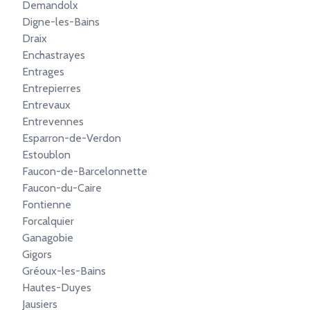
Demandolx
Digne-les-Bains
Draix
Enchastrayes
Entrages
Entrepierres
Entrevaux
Entrevennes
Esparron-de-Verdon
Estoublon
Faucon-de-Barcelonnette
Faucon-du-Caire
Fontienne
Forcalquier
Ganagobie
Gigors
Gréoux-les-Bains
Hautes-Duyes
Jausiers