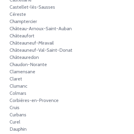
Castellet-lès-Sausses
Céreste
Champtercier
Château-Arnoux-Saint-Auban
Châteaufort
Châteauneuf-Miravail
Châteauneuf-Val-Saint-Donat
Châteauredon
Chaudon-Norante
Clamensane
Claret
Clumanc
Colmars
Corbières-en-Provence
Cruis
Curbans
Curel
Dauphin