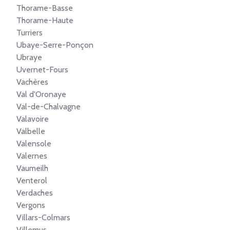
Thorame-Basse
Thorame-Haute
Turriers
Ubaye-Serre-Ponçon
Ubraye
Uvernet-Fours
Vachères
Val d'Oronaye
Val-de-Chalvagne
Valavoire
Valbelle
Valensole
Valernes
Vaumeilh
Venterol
Verdaches
Vergons
Villars-Colmars
Villemus