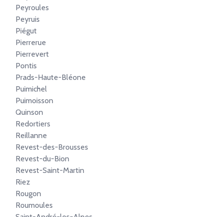
Peyroules
Peyruis
Piégut
Pierrerue
Pierrevert
Pontis
Prads-Haute-Bléone
Puimichel
Puimoisson
Quinson
Redortiers
Reillanne
Revest-des-Brousses
Revest-du-Bion
Revest-Saint-Martin
Riez
Rougon
Roumoules
Saint-André-les-Alpes