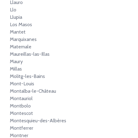
Llauro
Llo
Llupia
Los Masos
Mantet
Marquixanes
Matemale
Maureillas-las-Illas
Maury
Millas
Molitg-les-Bains
Mont-Louis
Montalba-le-Château
Montauriol
Montbolo
Montescot
Montesquieu-des-Albères
Montferrer
Montner