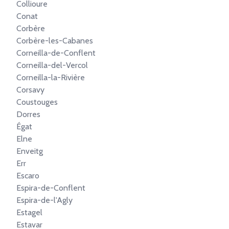
Collioure
Conat
Corbère
Corbère-les-Cabanes
Corneilla-de-Conflent
Corneilla-del-Vercol
Corneilla-la-Rivière
Corsavy
Coustouges
Dorres
Égat
Elne
Enveitg
Err
Escaro
Espira-de-Conflent
Espira-de-l'Agly
Estagel
Estavar