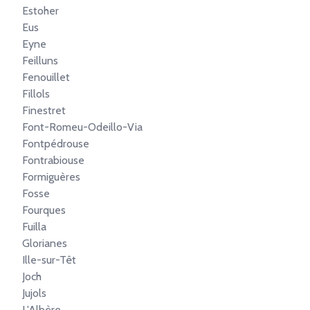
Estoher
Eus
Eyne
Feilluns
Fenouillet
Fillols
Finestret
Font-Romeu-Odeillo-Via
Fontpédrouse
Fontrabiouse
Formiguères
Fosse
Fourques
Fuilla
Glorianes
Ille-sur-Têt
Joch
Jujols
L'Albère