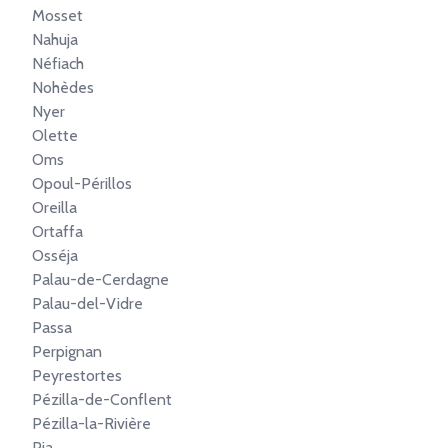
Mosset
Nahuja
Néfiach
Nohèdes
Nyer
Olette
Oms
Opoul-Périllos
Oreilla
Ortaffa
Osséja
Palau-de-Cerdagne
Palau-del-Vidre
Passa
Perpignan
Peyrestortes
Pézilla-de-Conflent
Pézilla-la-Rivière
Pia