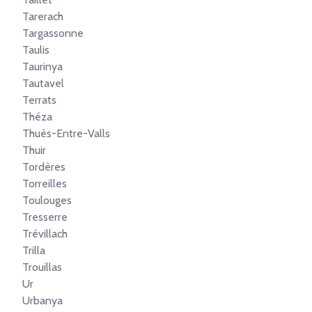
Tarerach
Targassonne
Taulis
Taurinya
Tautavel
Terrats
Théza
Thuès-Entre-Valls
Thuir
Tordères
Torreilles
Toulouges
Tresserre
Trévillach
Trilla
Trouillas
Ur
Urbanya