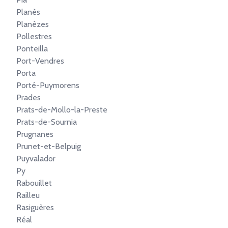
Planès
Planèzes
Pollestres
Ponteilla
Port-Vendres
Porta
Porté-Puymorens
Prades
Prats-de-Mollo-la-Preste
Prats-de-Sournia
Prugnanes
Prunet-et-Belpuig
Puyvalador
Py
Rabouillet
Railleu
Rasiguères
Réal