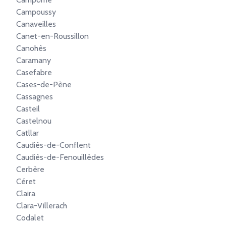
Campoussy
Canaveilles
Canet-en-Roussillon
Canohès
Caramany
Casefabre
Cases-de-Pène
Cassagnes
Casteil
Castelnou
Catllar
Caudiès-de-Conflent
Caudiès-de-Fenouillèdes
Cerbère
Céret
Claira
Clara-Villerach
Codalet