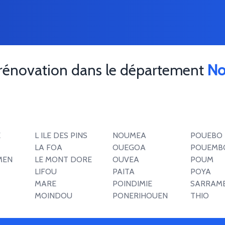
 rénovation dans le département
No
E
L ILE DES PINS
NOUMEA
POUEBO
LA FOA
OUEGOA
POUEMB
MEN
LE MONT DORE
OUVEA
POUM
LIFOU
PAITA
POYA
MARE
POINDIMIE
SARRAM
MOINDOU
PONERIHOUEN
THIO