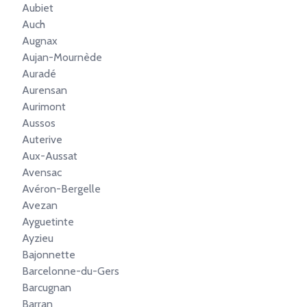
Aubiet
Auch
Augnax
Aujan-Mournède
Auradé
Aurensan
Aurimont
Aussos
Auterive
Aux-Aussat
Avensac
Avéron-Bergelle
Avezan
Ayguetinte
Ayzieu
Bajonnette
Barcelonne-du-Gers
Barcugnan
Barran