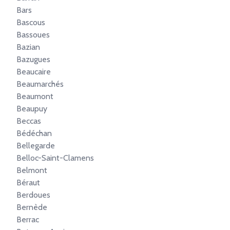
Bars
Bascous
Bassoues
Bazian
Bazugues
Beaucaire
Beaumarchés
Beaumont
Beaupuy
Beccas
Bédéchan
Bellegarde
Belloc-Saint-Clamens
Belmont
Béraut
Berdoues
Bernède
Berrac