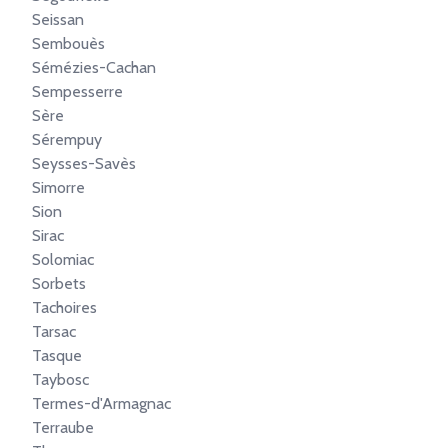
Seissan
Sembouès
Sémézies-Cachan
Sempesserre
Sère
Sérempuy
Seysses-Savès
Simorre
Sion
Sirac
Solomiac
Sorbets
Tachoires
Tarsac
Tasque
Taybosc
Termes-d'Armagnac
Terraube