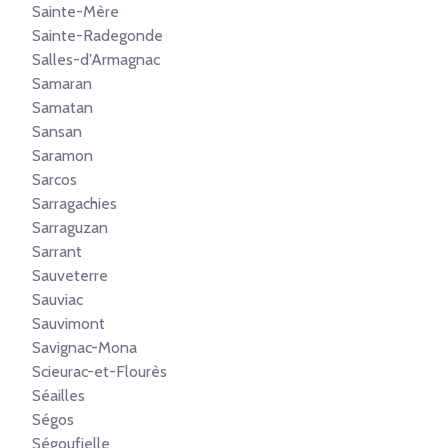
Sainte-Mère
Sainte-Radegonde
Salles-d'Armagnac
Samaran
Samatan
Sansan
Saramon
Sarcos
Sarragachies
Sarraguzan
Sarrant
Sauveterre
Sauviac
Sauvimont
Savignac-Mona
Scieurac-et-Flourès
Séailles
Ségos
Ségoufielle