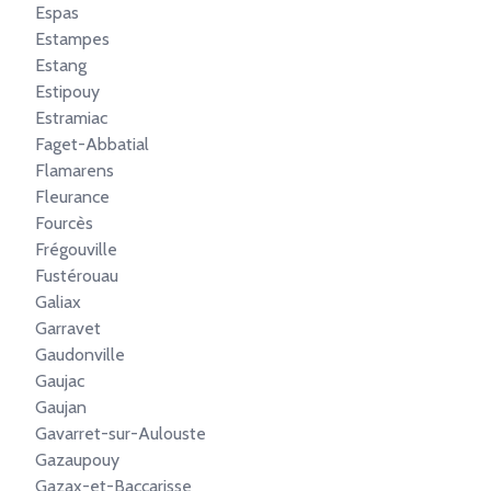
Espas
Estampes
Estang
Estipouy
Estramiac
Faget-Abbatial
Flamarens
Fleurance
Fourcès
Frégouville
Fustérouau
Galiax
Garravet
Gaudonville
Gaujac
Gaujan
Gavarret-sur-Aulouste
Gazaupouy
Gazax-et-Baccarisse