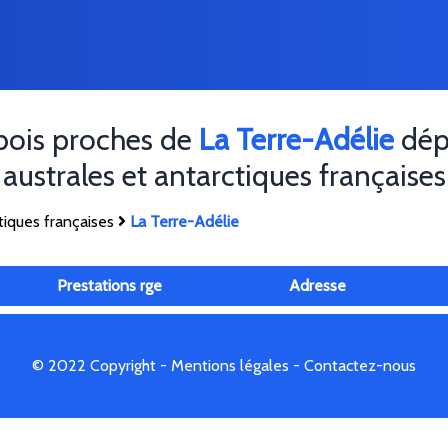
 bois proches de
La Terre-Adélie
dép
australes et antarctiques françaises
tiques françaises
La Terre-Adélie
Prestations rge
Adresse
© 2022 Copyright -
Mentions légales
-
Contactez-nous