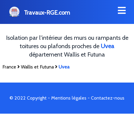
Travaux-RGE.com
Isolation par l'intérieur des murs ou rampants de
toitures ou plafonds proches de
Uvea
département Wallis et Futuna
France
Wallis et Futuna
Uvea
© 2022 Copyright -
Mentions légales
-
Contactez-nous