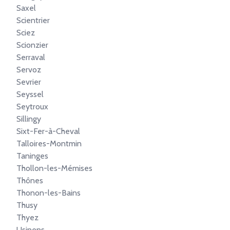
Saxel
Scientrier
Sciez
Scionzier
Serraval
Servoz
Sevrier
Seyssel
Seytroux
Sillingy
Sixt-Fer-à-Cheval
Talloires-Montmin
Taninges
Thollon-les-Mémises
Thônes
Thonon-les-Bains
Thusy
Thyez
Usinens