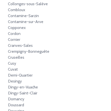
Collonges-sous-Salève
Combloux
Contamine-Sarzin
Contamine-sur-Arve
Copponex
Cordon
Cornier
Cranves-Sales
Crempigny-Bonneguête
Cruseilles
Cusy
Cuvat
Demi-Quartier
Desingy
Dingy-en-Vuache
Dingy-Saint-Clair
Domancy
Doussard
Douvaine