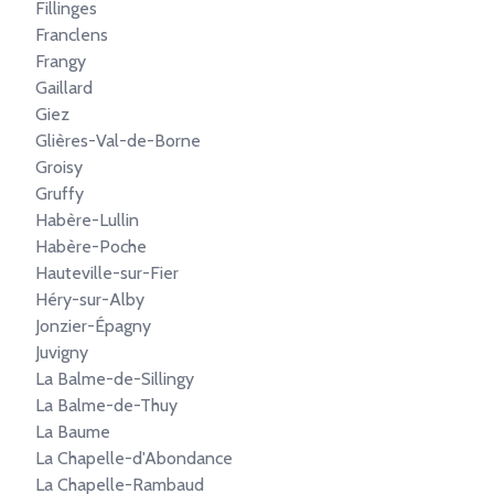
Fillinges
Franclens
Frangy
Gaillard
Giez
Glières-Val-de-Borne
Groisy
Gruffy
Habère-Lullin
Habère-Poche
Hauteville-sur-Fier
Héry-sur-Alby
Jonzier-Épagny
Juvigny
La Balme-de-Sillingy
La Balme-de-Thuy
La Baume
La Chapelle-d'Abondance
La Chapelle-Rambaud