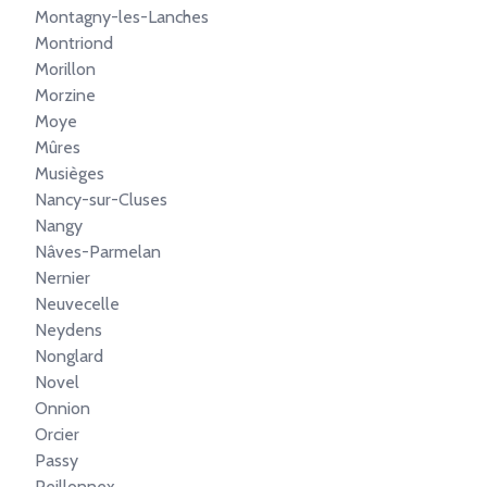
Montagny-les-Lanches
Montriond
Morillon
Morzine
Moye
Mûres
Musièges
Nancy-sur-Cluses
Nangy
Nâves-Parmelan
Nernier
Neuvecelle
Neydens
Nonglard
Novel
Onnion
Orcier
Passy
Peillonnex