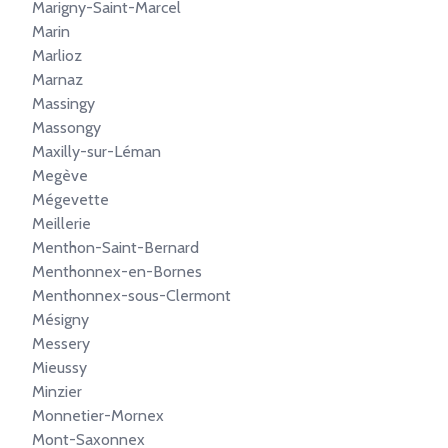
Marigny-Saint-Marcel
Marin
Marlioz
Marnaz
Massingy
Massongy
Maxilly-sur-Léman
Megève
Mégevette
Meillerie
Menthon-Saint-Bernard
Menthonnex-en-Bornes
Menthonnex-sous-Clermont
Mésigny
Messery
Mieussy
Minzier
Monnetier-Mornex
Mont-Saxonnex