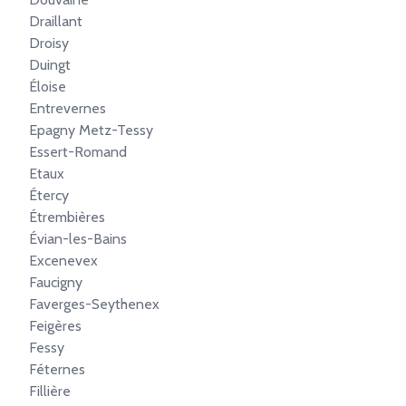
Draillant
Droisy
Duingt
Éloise
Entrevernes
Epagny Metz-Tessy
Essert-Romand
Etaux
Étercy
Étrembières
Évian-les-Bains
Excenevex
Faucigny
Faverges-Seythenex
Feigères
Fessy
Féternes
Fillière