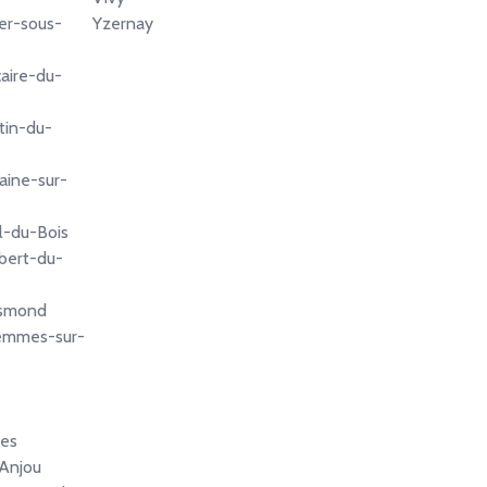
er-sous-
Yzernay
aire-du-
tin-du-
aine-sur-
l-du-Bois
lbert-du-
ismond
emmes-sur-
res
Anjou