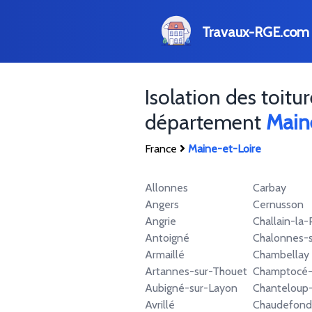
Travaux-RGE.com
Isolation des toitur
département
Main
France
Maine-et-Loire
Allonnes
Carbay
Angers
Cernusson
Angrie
Challain-la-
Antoigné
Chalonnes-s
Armaillé
Chambellay
Artannes-sur-Thouet
Champtocé-s
Aubigné-sur-Layon
Chanteloup-
Avrillé
Chaudefond