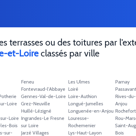
es terrasses ou des toitures par l'ext
e-et-Loire
classés par ville
Feneu
Les Ulmes
Parnay
Fontevraud-l'Abbaye
Loiré
Passavan
Potherie
Gennes-Val-de-Loire
Loire-Authion
Rives-du-
ur-Loire
Grez-Neuville
Longué-Jumelles
Anjou
Huillé-Lézigné
Longuenée-en-Anjou
Rochefort
ur-Loire
Ingrandes-Le Fresne
Louresse-
Rou-Mars
les-Bois
sur Loire
Rochemenier
Saint-Aug
s-sur-
Jarzé Villages
Lys-Haut-Layon
Bois