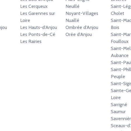
Les Cerqueux
Neuillé
Saint-Lég
Les Garennes sur
Noyant-Villages
Cholet
Loire
Nuaillé
Saint-Mac
njou
Les Hauts-d'Anjou
Ombrée d'Anjou
Bois
Les Ponts-de-Cé
Orée d'Anjou
Saint-Mar
Les Rairies
Fouilloux
Saint-Mel
Aubance
Saint-Pau
Saint-Phi
Peuple
Saint-Sig
Sainte-G
Loire
Sarrigné
Saumur
Savenniè
Sceaux-d'