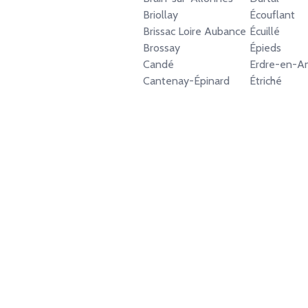
Briollay
Écouflant
Brissac Loire Aubance
Écuillé
Brossay
Épieds
Candé
Erdre-en-A
Cantenay-Épinard
Étriché