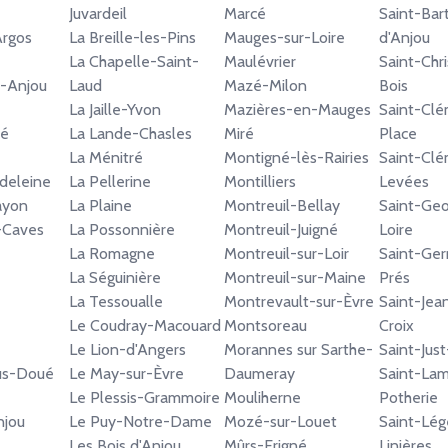
Juvardeil
Marcé
Saint-Bar
Argos
La Breille-les-Pins
Mauges-sur-Loire
d'Anjou
La Chapelle-Saint-
Maulévrier
Saint-Chr
n-Anjou
Laud
Mazé-Milon
Bois
La Jaille-Yvon
Mazières-en-Mauges
Saint-Clé
sé
La Lande-Chasles
Miré
Place
La Ménitré
Montigné-lès-Rairies
Saint-Cl
deleine
La Pellerine
Montilliers
Levées
ayon
La Plaine
Montreuil-Bellay
Saint-Geo
s-Caves
La Possonnière
Montreuil-Juigné
Loire
La Romagne
Montreuil-sur-Loir
Saint-Ge
La Séguinière
Montreuil-sur-Maine
Prés
La Tessoualle
Montrevault-sur-Èvre
Saint-Jea
Le Coudray-Macouard
Montsoreau
Croix
Le Lion-d'Angers
Morannes sur Sarthe-
Saint-Jus
us-Doué
Le May-sur-Èvre
Daumeray
Saint-Lam
Le Plessis-Grammoire
Mouliherne
Potherie
jou
Le Puy-Notre-Dame
Mozé-sur-Louet
Saint-Lég
Les Bois d'Anjou
Mûrs-Erigné
Linières