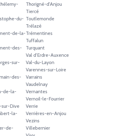
thélemy-
Thorigné-d'Anjou
Tiercé
istophe-du-
Toutlemonde
Trélazé
ment-de-la-
Trémentines
Tuffalun
ément-des-
Turquant
Val d'Erdre-Auxence
rges-sur-
Val-du-Layon
Varennes-sur-Loire
rmain-des-
Varrains
Vaudelnay
n-de-la-
Vernantes
Vernoil-le-Fourrier
t-sur-Dive
Verrie
bert-la-
Verrières-en-Anjou
Vezins
er-de-
Villebernier
Vivy