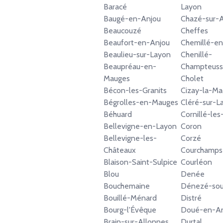
Baracé
Layon
Baugé-en-Anjou
Chazé-sur-
Beaucouzé
Cheffes
Beaufort-en-Anjou
Chemillé-e
Beaulieu-sur-Layon
Chenillé-
Beaupréau-en-
Champteus
Mauges
Cholet
Bécon-les-Granits
Cizay-la-Ma
Bégrolles-en-Mauges
Cléré-sur-L
Béhuard
Cornillé-le
Bellevigne-en-Layon
Coron
Bellevigne-les-
Corzé
Châteaux
Courchamps
Blaison-Saint-Sulpice
Courléon
Blou
Denée
Bouchemaine
Dénezé-so
Bouillé-Ménard
Distré
Bourg-l'Évêque
Doué-en-An
Brain-sur-Allonnes
Durtal