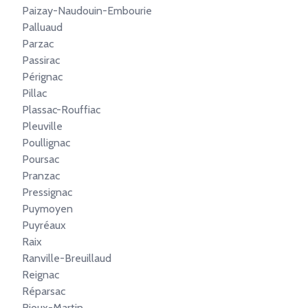
Paizay-Naudouin-Embourie
Palluaud
Parzac
Passirac
Pérignac
Pillac
Plassac-Rouffiac
Pleuville
Poullignac
Poursac
Pranzac
Pressignac
Puymoyen
Puyréaux
Raix
Ranville-Breuillaud
Reignac
Réparsac
Rioux-Martin