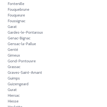
Fontenille
Fouquebrune
Fouqueure
Foussignac
Garat
Gardes-le-Pontaroux
Genac-Bignac
Gensac-la-Pallue
Genté
Gimeux
Gond-Pontouvre
Grassac
Graves-Saint-Amant
Guimps
Guizengeard
Gurat
Hiersac
Hiesse
Houlette