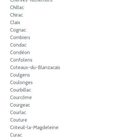
Chillac
Chirac
Claix
Cognac
Combiers
Condac
Condéon
Confolens
Coteaux-du-Blanzacais
Coulgens
Coulonges
Courbillac
Courcôme
Courgeac
Courlac
Couture
Criteuil-la-Magdeleine
Curac