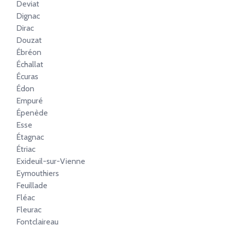
Deviat
Dignac
Dirac
Douzat
Ébréon
Échallat
Écuras
Édon
Empuré
Épenède
Esse
Étagnac
Étriac
Exideuil-sur-Vienne
Eymouthiers
Feuillade
Fléac
Fleurac
Fontclaireau