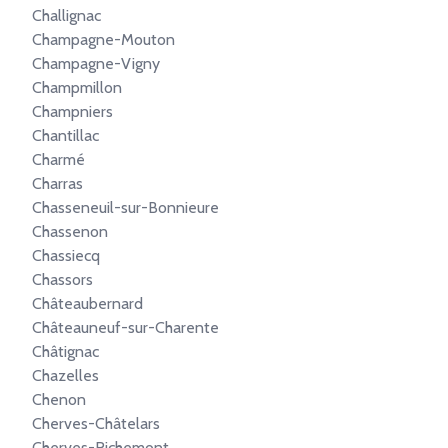
Challignac
Champagne-Mouton
Champagne-Vigny
Champmillon
Champniers
Chantillac
Charmé
Charras
Chasseneuil-sur-Bonnieure
Chassenon
Chassiecq
Chassors
Châteaubernard
Châteauneuf-sur-Charente
Châtignac
Chazelles
Chenon
Cherves-Châtelars
Cherves-Richemont