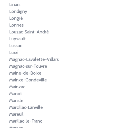
Linars
Londigny
Longré
Lonnes
Louzac-Saint-André
Lupsault
Lussac
Luxé
Magnac-Lavalette-Villars
Magnac-sur-Touvre
Maine-de-Boixe
Mainxe-Gondeville
Mainzac
Manot
Mansle
Marcillac-Lanville
Mareuil
Marillac-le-Franc
Marsac