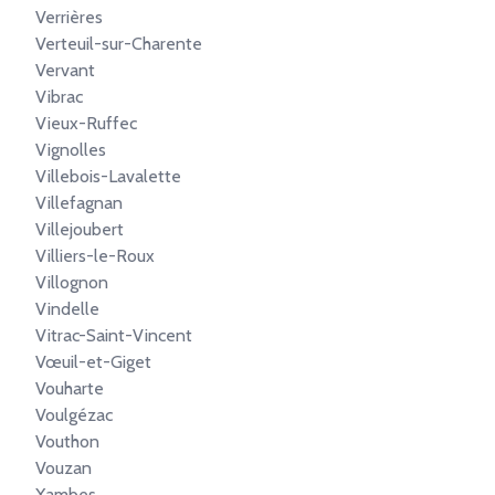
Verrières
Verteuil-sur-Charente
Vervant
Vibrac
Vieux-Ruffec
Vignolles
Villebois-Lavalette
Villefagnan
Villejoubert
Villiers-le-Roux
Villognon
Vindelle
Vitrac-Saint-Vincent
Vœuil-et-Giget
Vouharte
Voulgézac
Vouthon
Vouzan
Xambes