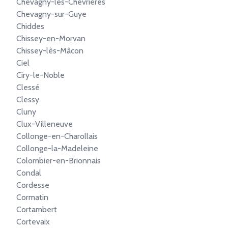
Chevagny-les-Chevrières
Chevagny-sur-Guye
Chiddes
Chissey-en-Morvan
Chissey-lès-Mâcon
Ciel
Ciry-le-Noble
Clessé
Clessy
Cluny
Clux-Villeneuve
Collonge-en-Charollais
Collonge-la-Madeleine
Colombier-en-Brionnais
Condal
Cordesse
Cormatin
Cortambert
Cortevaix