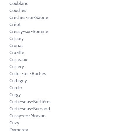
Coublanc
Couches
Crêches-sur-Saône
Créot
Cressy-sur-Somme
Crissey
Cronat
Cruzille
Cuiseaux
Cuisery
Culles-les-Roches
Curbigny
Curdin
Curgy
Curtil-sous-Buffières
Curtil-sous-Burnand
Cussy-en-Morvan
Cuzy
Damerey