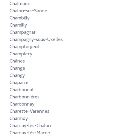
Chalmoux
Chalon-sur-Saône
Chambilly
Chamilly
Champagnat
Champagny-sous-Uxelles
Champforgeuil
Champlecy
Chânes
Change
Changy
Chapaize
Charbonnat
Charbonnières
Chardonnay
Charette-Varennes
Charmoy
Charnay-lès-Chalon
Charnay-lès-Mâcon