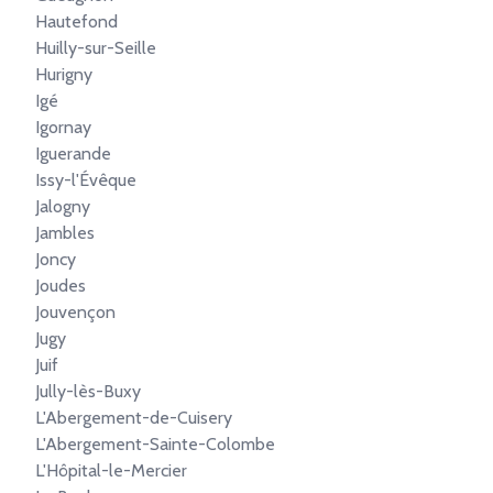
Hautefond
Huilly-sur-Seille
Hurigny
Igé
Igornay
Iguerande
Issy-l'Évêque
Jalogny
Jambles
Joncy
Joudes
Jouvençon
Jugy
Juif
Jully-lès-Buxy
L'Abergement-de-Cuisery
L'Abergement-Sainte-Colombe
L'Hôpital-le-Mercier