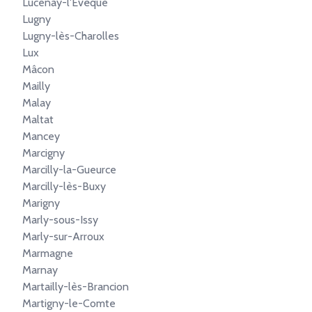
Lucenay-l'Évêque
Lugny
Lugny-lès-Charolles
Lux
Mâcon
Mailly
Malay
Maltat
Mancey
Marcigny
Marcilly-la-Gueurce
Marcilly-lès-Buxy
Marigny
Marly-sous-Issy
Marly-sur-Arroux
Marmagne
Marnay
Martailly-lès-Brancion
Martigny-le-Comte