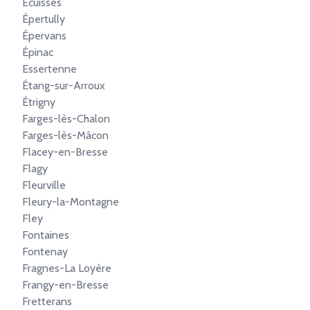
Écuisses
Épertully
Épervans
Épinac
Essertenne
Étang-sur-Arroux
Étrigny
Farges-lès-Chalon
Farges-lès-Mâcon
Flacey-en-Bresse
Flagy
Fleurville
Fleury-la-Montagne
Fley
Fontaines
Fontenay
Fragnes-La Loyère
Frangy-en-Bresse
Fretterans