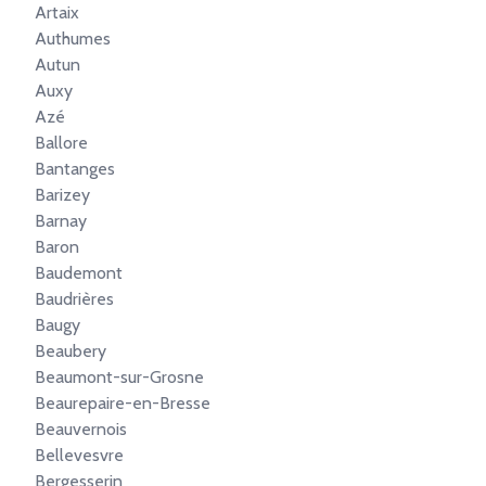
Artaix
Authumes
Autun
Auxy
Azé
Ballore
Bantanges
Barizey
Barnay
Baron
Baudemont
Baudrières
Baugy
Beaubery
Beaumont-sur-Grosne
Beaurepaire-en-Bresse
Beauvernois
Bellevesvre
Bergesserin