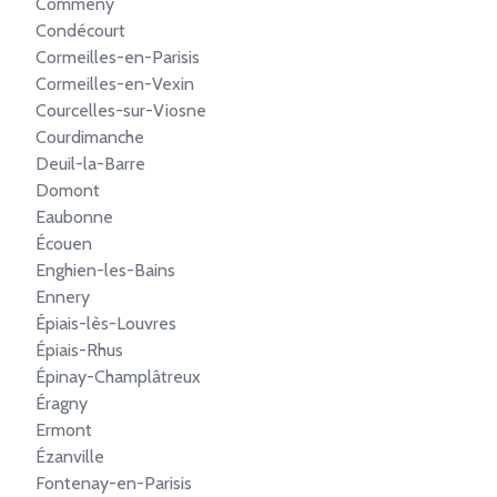
Commeny
Condécourt
Cormeilles-en-Parisis
Cormeilles-en-Vexin
Courcelles-sur-Viosne
Courdimanche
Deuil-la-Barre
Domont
Eaubonne
Écouen
Enghien-les-Bains
Ennery
Épiais-lès-Louvres
Épiais-Rhus
Épinay-Champlâtreux
Éragny
Ermont
Ézanville
Fontenay-en-Parisis