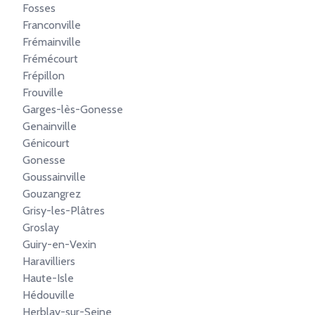
Fosses
Franconville
Frémainville
Frémécourt
Frépillon
Frouville
Garges-lès-Gonesse
Genainville
Génicourt
Gonesse
Goussainville
Gouzangrez
Grisy-les-Plâtres
Groslay
Guiry-en-Vexin
Haravilliers
Haute-Isle
Hédouville
Herblay-sur-Seine