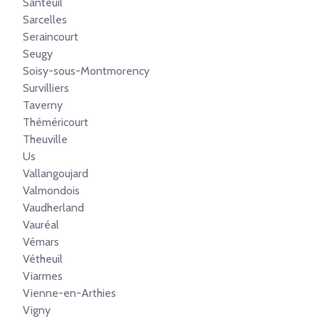
Santeuil
Sarcelles
Seraincourt
Seugy
Soisy-sous-Montmorency
Survilliers
Taverny
Théméricourt
Theuville
Us
Vallangoujard
Valmondois
Vaudherland
Vauréal
Vémars
Vétheuil
Viarmes
Vienne-en-Arthies
Vigny