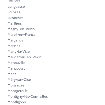
Livilliers
Longuesse
Louvres
Luzarches
Maffliers
Magny-en-Vexin
Mareil-en-France
Margency
Marines
Marly-la-Ville
Maudétour-en-Vexin
Menouville
Menucourt
Mériel
Méry-sur-Oise
Moisselles
Montgeroult
Montigny-lès-Cormeilles
Montlignon