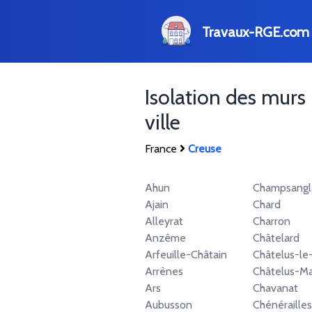
Travaux-RGE.com
Isolation des murs
ville
France
Creuse
Ahun
Champsangl
Ajain
Chard
Alleyrat
Charron
Anzême
Châtelard
Arfeuille-Châtain
Châtelus-le
Arrènes
Châtelus-Ma
Ars
Chavanat
Aubusson
Chénérailles