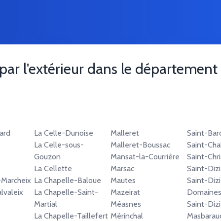
 par l'extérieur dans le département
ard
La Celle-Dunoise
Malleret
Saint-Bar
La Celle-sous-
Malleret-Boussac
Saint-Cha
Gouzon
Mansat-la-Courrière
Saint-Chr
La Cellette
Marsac
Saint-Dizi
-Marcheix
La Chapelle-Baloue
Mautes
Saint-Dizi
lvaleix
La Chapelle-Saint-
Mazeirat
Domaine
Martial
Méasnes
Saint-Dizi
La Chapelle-Taillefert
Mérinchal
Masbarau