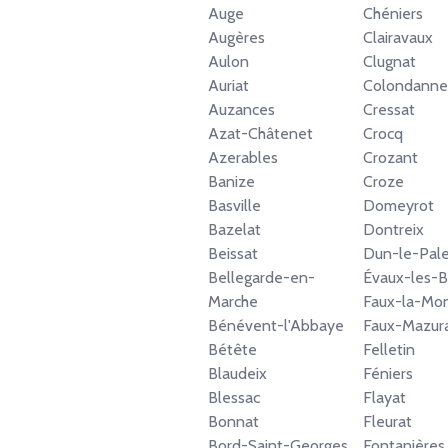
Auge
Chéniers
Augères
Clairavaux
Aulon
Clugnat
Auriat
Colondanne
Auzances
Cressat
Azat-Châtenet
Crocq
Azerables
Crozant
Banize
Croze
Basville
Domeyrot
Bazelat
Dontreix
Beissat
Dun-le-Pale
Bellegarde-en-
Évaux-les-B
Marche
Faux-la-Mo
Bénévent-l'Abbaye
Faux-Mazur
Bétête
Felletin
Blaudeix
Féniers
Blessac
Flayat
Bonnat
Fleurat
Bord-Saint-Georges
Fontanières