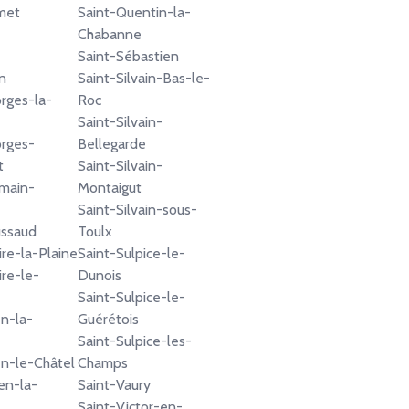
met
Saint-Quentin-la-
Chabanne
Saint-Sébastien
n
Saint-Silvain-Bas-le-
rges-la-
Roc
Saint-Silvain-
rges-
Bellegarde
t
Saint-Silvain-
main-
Montaigut
Saint-Silvain-sous-
ussaud
Toulx
ire-la-Plaine
Saint-Sulpice-le-
ire-le-
Dunois
Saint-Sulpice-le-
en-la-
Guérétois
Saint-Sulpice-les-
en-le-Châtel
Champs
en-la-
Saint-Vaury
Saint-Victor-en-