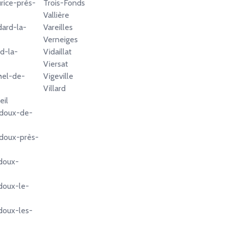
rice-près-
Trois-Fonds
Vallière
ard-la-
Vareilles
Verneiges
d-la-
Vidaillat
Viersat
hel-de-
Vigeville
Villard
eil
adoux-de-
doux-près-
doux-
doux-le-
doux-les-