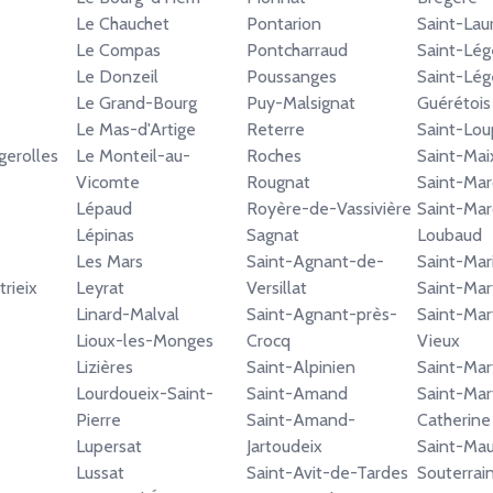
Le Chauchet
Pontarion
Saint-Lau
Le Compas
Pontcharraud
Saint-Lég
Le Donzeil
Poussanges
Saint-Lég
Le Grand-Bourg
Puy-Malsignat
Guérétois
Le Mas-d'Artige
Reterre
Saint-Lou
gerolles
Le Monteil-au-
Roches
Saint-Mai
Vicomte
Rougnat
Saint-Mar
Lépaud
Royère-de-Vassivière
Saint-Mar
Lépinas
Sagnat
Loubaud
Les Mars
Saint-Agnant-de-
Saint-Mar
rieix
Leyrat
Versillat
Saint-Mar
Linard-Malval
Saint-Agnant-près-
Saint-Mart
Lioux-les-Monges
Crocq
Vieux
Lizières
Saint-Alpinien
Saint-Mar
Lourdoueix-Saint-
Saint-Amand
Saint-Mar
Pierre
Saint-Amand-
Catherine
Lupersat
Jartoudeix
Saint-Mau
Lussat
Saint-Avit-de-Tardes
Souterrai