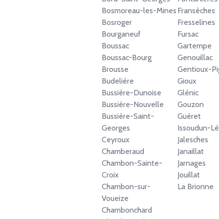
Bosmoreau-les-Mines
Fransèches
Bosroger
Fresselines
Bourganeuf
Fursac
Boussac
Gartempe
Boussac-Bourg
Genouillac
Brousse
Gentioux-Pi
Budelière
Gioux
Bussière-Dunoise
Glénic
Bussière-Nouvelle
Gouzon
Bussière-Saint-
Guéret
Georges
Issoudun-Lét
Ceyroux
Jalesches
Chamberaud
Janaillat
Chambon-Sainte-
Jarnages
Croix
Jouillat
Chambon-sur-
La Brionne
Voueize
Chambonchard