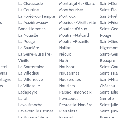
La Chaussade
Montaigut-le-Blanc
Saint-Do
La Courtine
Montboucher
Saint-Éloi
La Forêt-du-Temple
Mortroux
Saint-Fiel
s
La Mazière-aux-
Mourioux-Vieilleville
Saint-Frio
Bons-Hommes
Moutier-d'Ahun
Saint-Geo
La Nouaille
Moutier-Malcard
Pouge
La Pouge
Moutier-Rozeille
Saint-Geo
La Saunière
Naillat
Nigremon
La Serre-Bussière-
Néoux
Saint-Ger
Vieille
Noth
Beaupré
stel
La Souterraine
Nouhant
Saint-Go
ains
La Villedieu
Nouzerines
Saint-Hila
ntagne
La Villeneuve
Nouzerolles
Saint-Hila
as
La Villetelle
Nouziers
Château
Ladapeyre
Parsac-Rimondeix
Saint-Juli
Lafat
Peyrabout
Genête
Lavaufranche
Peyrat-la-Nonière
Saint-Juli
Lavaveix-les-Mines
Pierrefitte
Saint-Juni
Le Bourg-d'Hem
Pionnat
Bregère