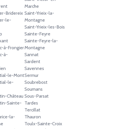
rent
Marche
er-Bridereix
Saint-Yrieix-la-
er-le-
Montagne
Saint-Yrieix-les-Bois
p
Sainte-Feyre
xant
Sainte-Feyre-la-
c-à-Frongier
Montagne
c-à-
Sannat
Sardent
ien
Savennes
tial-le-Mont
Sermur
ial-le-
Soubrebost
Soumans
tin-Château
Sous-Parsat
tin-Sainte-
Tardes
Tercillat
rice-la-
Thauron
ne
Toulx-Sainte-Croix