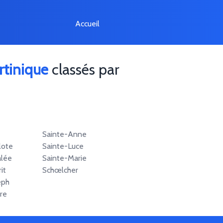
Accueil
rtinique
classés par
Sainte-Anne
lote
Sainte-Luce
alée
Sainte-Marie
it
Schœlcher
eph
re