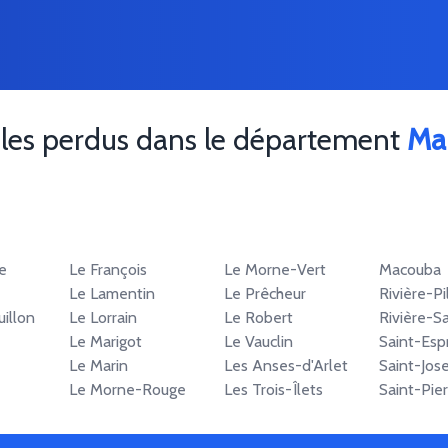
bles perdus dans le département
Ma
e
Le François
Le Morne-Vert
Macouba
Le Lamentin
Le Prêcheur
Rivière-Pi
illon
Le Lorrain
Le Robert
Rivière-S
Le Marigot
Le Vauclin
Saint-Espr
Le Marin
Les Anses-d'Arlet
Saint-Jos
Le Morne-Rouge
Les Trois-Îlets
Saint-Pier