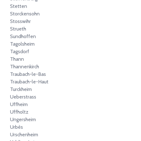
Stetten
Storckensohn
Stosswihr
Strueth
Sundhoffen
Tagolsheim
Tagsdorf
Thann
Thannenkirch
Traubach-le-Bas
Traubach-le-Haut
Turckheim
Ueberstrass
Uffheim
Uffholtz
Ungersheim
Urbès
Urschenheim