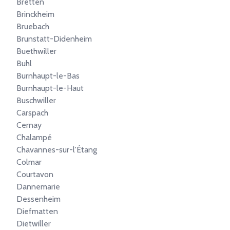
Bretten
Brinckheim
Bruebach
Brunstatt-Didenheim
Buethwiller
Buhl
Burnhaupt-le-Bas
Burnhaupt-le-Haut
Buschwiller
Carspach
Cernay
Chalampé
Chavannes-sur-l'Étang
Colmar
Courtavon
Dannemarie
Dessenheim
Diefmatten
Dietwiller