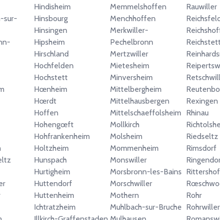
Hindisheim
Memmelshoffen
Rauwiller
-sur-
Hinsbourg
Menchhoffen
Reichsfel
Hinsingen
Merkwiller-
Reichshof
nn-
Hipsheim
Pechelbronn
Reichstet
Hirschland
Mertzwiller
Reinhard
Hochfelden
Mietesheim
Reipertswi
Hochstett
Minversheim
Retschwil
im
Hœnheim
Mittelbergheim
Reutenbo
Hœrdt
Mittelhausbergen
Rexingen
Hoffen
Mittelschaeffolsheim
Rhinau
Hohengœft
Mollkirch
Richtolsh
Hohfrankenheim
Molsheim
Riedseltz
m
Holtzheim
Mommenheim
Rimsdorf
ltz
Hunspach
Monswiller
Ringendor
Hurtigheim
Morsbronn-les-Bains
Rittersho
er
Huttendorf
Morschwiller
Rœschwo
r
Huttenheim
Mothern
Rohr
Ichtratzheim
Muhlbach-sur-Bruche
Rohrwiller
m
Illkirch-Graffenstaden
Mulhausen
Romanswi