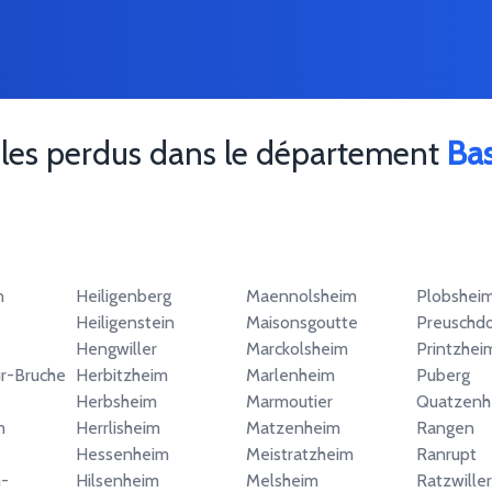
bles perdus dans le département
Ba
n
Heiligenberg
Maennolsheim
Plobshei
Heiligenstein
Maisonsgoutte
Preuschdo
Hengwiller
Marckolsheim
Printzhei
r-Bruche
Herbitzheim
Marlenheim
Puberg
Herbsheim
Marmoutier
Quatzenh
m
Herrlisheim
Matzenheim
Rangen
Hessenheim
Meistratzheim
Ranrupt
-
Hilsenheim
Melsheim
Ratzwiller