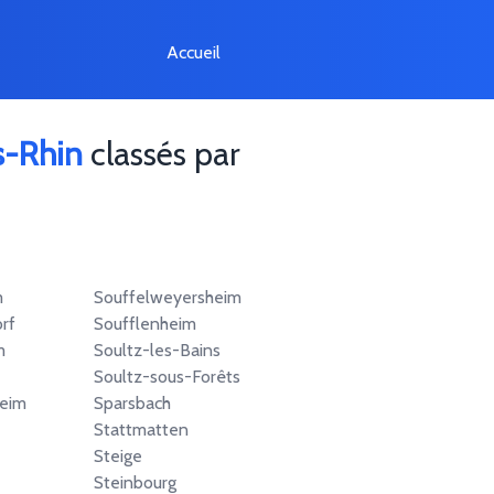
Accueil
s-Rhin
classés par
m
Souffelweyersheim
rf
Soufflenheim
m
Soultz-les-Bains
Soultz-sous-Forêts
eim
Sparsbach
Stattmatten
Steige
Steinbourg