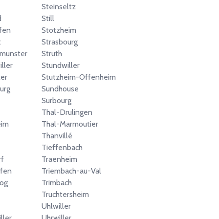
Steinseltz
d
Still
fen
Stotzheim
t
Strasbourg
smunster
Struth
ller
Stundwiller
ler
Stutzheim-Offenheim
urg
Sundhouse
Surbourg
Thal-Drulingen
eim
Thal-Marmoutier
Thanvillé
Tieffenbach
f
Traenheim
ffen
Triembach-au-Val
og
Trimbach
Truchtersheim
Uhlwiller
ller
Uhrwiller