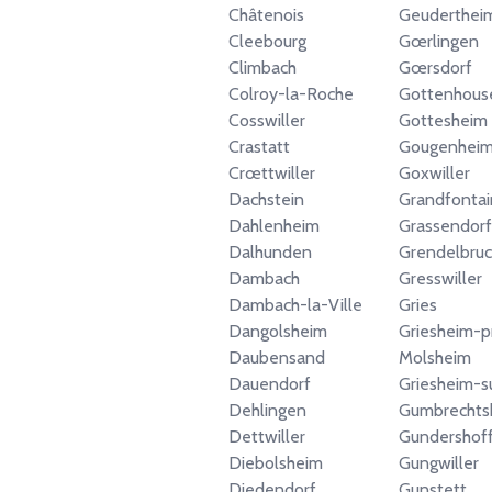
Châtenois
Geuderthei
Cleebourg
Gœrlingen
Climbach
Gœrsdorf
Colroy-la-Roche
Gottenhous
Cosswiller
Gottesheim
Crastatt
Gougenhei
Crœttwiller
Goxwiller
Dachstein
Grandfonta
Dahlenheim
Grassendorf
Dalhunden
Grendelbruc
Dambach
Gresswiller
Dambach-la-Ville
Gries
Dangolsheim
Griesheim-p
Daubensand
Molsheim
Dauendorf
Griesheim-s
Dehlingen
Gumbrechts
Dettwiller
Gundershof
Diebolsheim
Gungwiller
Diedendorf
Gunstett