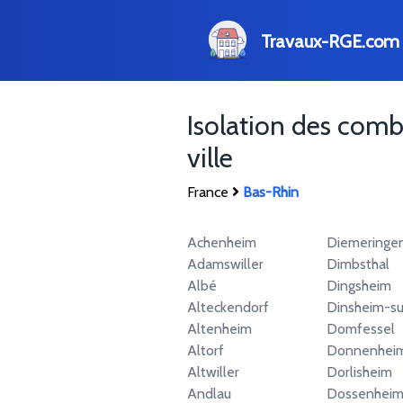
Travaux-RGE.com
Isolation des com
ville
France
Bas-Rhin
Achenheim
Diemeringe
Adamswiller
Dimbsthal
Albé
Dingsheim
Alteckendorf
Dinsheim-su
Altenheim
Domfessel
Altorf
Donnenhei
Altwiller
Dorlisheim
Andlau
Dossenheim