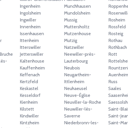
Ingenheim
Munchhausen
Roppenh
Ingolsheim
Mundolsheim
Rosenwill
Ingwiller
Mussig
Rosheim
Innenheim
Muttersholtz
Rossfeld
Issenhausen
Mutzenhouse
Rosteig
r
Ittenheim
Mutzig
Rothau
Itterswiller
Natzwiller
Rothbach
Bruche
Jetterswiller
Neewiller-près-
Rott
lès-
Kaltenhouse
Lauterbourg
Rottelshe
Kauffenheim
Neubois
Rountzen
Keffenach
Neugartheim-
Auenhei
Kertzfeld
Ittlenheim
Russ
Keskastel
Neuhaeusel
Saales
Kesseldorf
Neuve-Église
Saasenhe
Kienheim
Neuviller-la-Roche
Saessols
Kilstett
Neuwiller-lès-
Saint-Bla
Kindwiller
Saverne
Saint-Jea
Kintzheim
Niederbronn-les-
Saint-Mar