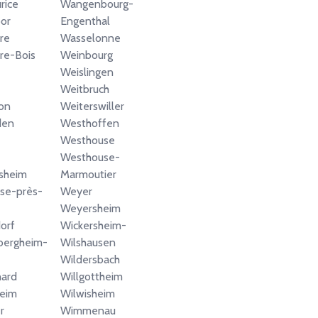
rice
Wangenbourg-
or
Engenthal
re
Wasselonne
rre-Bois
Weinbourg
Weislingen
Weitbruch
on
Weiterswiller
den
Westhoffen
Westhouse
Westhouse-
sheim
Marmoutier
se-près-
Weyer
Weyersheim
orf
Wickersheim-
bergheim-
Wilshausen
Wildersbach
hard
Willgottheim
heim
Wilwisheim
r
Wimmenau