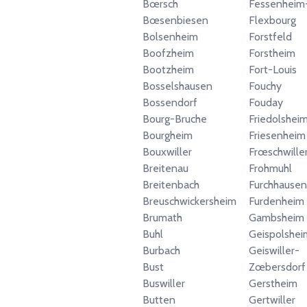
Bœrsch
Fessenheim
Bœsenbiesen
Flexbourg
Bolsenheim
Forstfeld
Boofzheim
Forstheim
Bootzheim
Fort-Louis
Bosselshausen
Fouchy
Bossendorf
Fouday
Bourg-Bruche
Friedolshei
Bourgheim
Friesenheim
Bouxwiller
Frœschwille
Breitenau
Frohmuhl
Breitenbach
Furchhausen
Breuschwickersheim
Furdenheim
Brumath
Gambsheim
Buhl
Geispolshei
Burbach
Geiswiller-
Bust
Zœbersdorf
Buswiller
Gerstheim
Butten
Gertwiller