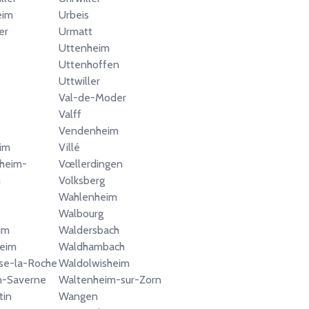
eim
Urbeis
er
Urmatt
Uttenheim
Uttenhoffen
Uttwiller
Val-de-Moder
Valff
Vendenheim
im
Villé
heim-
Vœllerdingen
m
Volksberg
Wahlenheim
Walbourg
im
Waldersbach
heim
Waldhambach
ise-la-Roche
Waldolwisheim
n-Saverne
Waltenheim-sur-Zorn
tin
Wangen