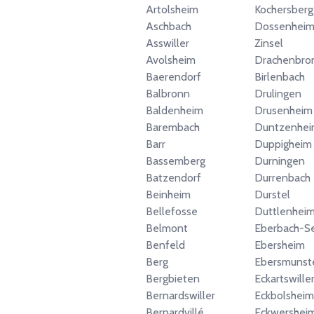
Artolsheim
Kochersberg
Aschbach
Dossenheim
Asswiller
Zinsel
Avolsheim
Drachenbro
Baerendorf
Birlenbach
Balbronn
Drulingen
Baldenheim
Drusenheim
Barembach
Duntzenhe
Barr
Duppigheim
Bassemberg
Durningen
Batzendorf
Durrenbach
Beinheim
Durstel
Bellefosse
Duttlenhei
Belmont
Eberbach-Se
Benfeld
Ebersheim
Berg
Ebersmunst
Bergbieten
Eckartswille
Bernardswiller
Eckbolsheim
Bernardvillé
Eckwershei