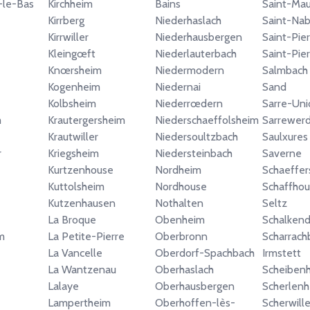
-le-Bas
Kirchheim
Bains
Saint-Mau
Kirrberg
Niederhaslach
Saint-Nab
Kirrwiller
Niederhausbergen
Saint-Pier
Kleingœft
Niederlauterbach
Saint-Pie
Knœrsheim
Niedermodern
Salmbach
Kogenheim
Niedernai
Sand
Kolbsheim
Niederrœdern
Sarre-Uni
m
Krautergersheim
Niederschaeffolsheim
Sarrewer
Krautwiller
Niedersoultzbach
Saulxures
r
Kriegsheim
Niedersteinbach
Saverne
Kurtzenhouse
Nordheim
Schaeffer
Kuttolsheim
Nordhouse
Schaffhou
Kutzenhausen
Nothalten
Seltz
La Broque
Obenheim
Schalkend
m
La Petite-Pierre
Oberbronn
Scharrach
La Vancelle
Oberdorf-Spachbach
Irmstett
La Wantzenau
Oberhaslach
Scheiben
Lalaye
Oberhausbergen
Scherlen
Lampertheim
Oberhoffen-lès-
Scherwille