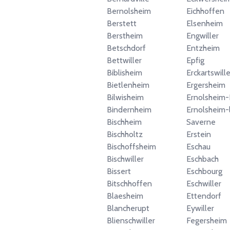
Bernolsheim
Eichhoffen
Berstett
Elsenheim
Berstheim
Engwiller
Betschdorf
Entzheim
Bettwiller
Epfig
Biblisheim
Erckartswille
Bietlenheim
Ergersheim
Bilwisheim
Ernolsheim-
Bindernheim
Ernolsheim-
Bischheim
Saverne
Bischholtz
Erstein
Bischoffsheim
Eschau
Bischwiller
Eschbach
Bissert
Eschbourg
Bitschhoffen
Eschwiller
Blaesheim
Ettendorf
Blancherupt
Eywiller
Blienschwiller
Fegersheim