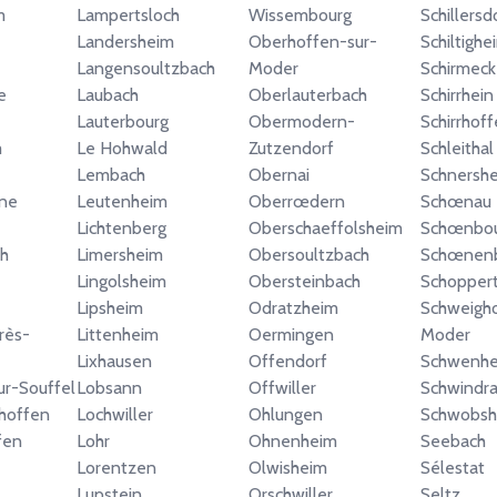
m
Lampertsloch
Wissembourg
Schillersd
Landersheim
Oberhoffen-sur-
Schiltighe
Langensoultzbach
Moder
Schirmeck
e
Laubach
Oberlauterbach
Schirrhein
Lauterbourg
Obermodern-
Schirrhof
m
Le Hohwald
Zutzendorf
Schleithal
Lembach
Obernai
Schnersh
ine
Leutenheim
Oberrœdern
Schœnau
Lichtenberg
Oberschaeffolsheim
Schœnbo
h
Limersheim
Obersoultzbach
Schœnen
Lingolsheim
Obersteinbach
Schopper
Lipsheim
Odratzheim
Schweigho
rès-
Littenheim
Oermingen
Moder
Lixhausen
Offendorf
Schwenh
ur-Souffel
Lobsann
Offwiller
Schwindr
hoffen
Lochwiller
Ohlungen
Schwobsh
fen
Lohr
Ohnenheim
Seebach
Lorentzen
Olwisheim
Sélestat
Lupstein
Orschwiller
Seltz