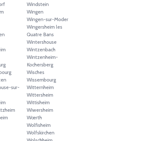
orf
Windstein
im
Wingen
Wingen-sur-Moder
Wingersheim les
fen
Quatre Bans
Wintershouse
eim
Wintzenbach
Wintzenheim-
urg
Kochersberg
bourg
Wisches
ten
Wissembourg
use-sur-
Witternheim
Wittersheim
eim
Wittisheim
atzheim
Wiwersheim
eim
Wœrth
Wolfisheim
Wolfskirchen
Wolschheim