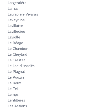
Largentière
Larnas
Laurac-en-Vivarais
Laveyrune
Lavillatte
Lavilledieu
Laviolle
Le Béage
Le Chambon
Le Cheylard
Le Crestet
Le Lac-d'Issarlès
Le Plagnal
Le Pouzin
Le Roux
Le Teil
Lemps
Lentillères
Les Assions