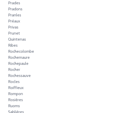
Prades
Pradons
Pranles
Préaux
Privas
Prunet
Quintenas
Ribes
Rochecolombe
Rochemaure
Rochepaule
Rocher
Rochessauve
Rocles
Roiffieux
Rompon
Rosières
Ruoms
Sablières