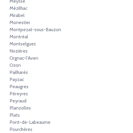
Meysse
Mézilhac
Mirabel
Monestier
Montpezat-sous-Bauzon
Montréal
Montselgues
Nozières
Orgnac-l'Aven
Ozon
Pailharès
Payzac
Peaugres
Péreyres
Peyraud
Planzolles
Plats
Pont-de-Labeaume
Pourchères