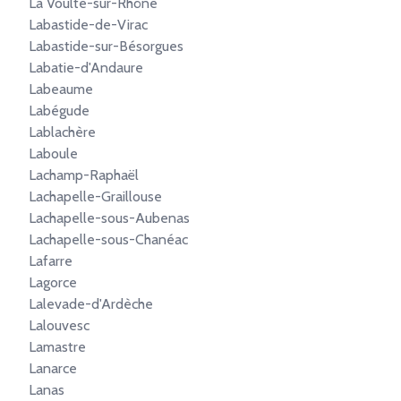
La Voulte-sur-Rhône
Labastide-de-Virac
Labastide-sur-Bésorgues
Labatie-d'Andaure
Labeaume
Labégude
Lablachère
Laboule
Lachamp-Raphaël
Lachapelle-Graillouse
Lachapelle-sous-Aubenas
Lachapelle-sous-Chanéac
Lafarre
Lagorce
Lalevade-d'Ardèche
Lalouvesc
Lamastre
Lanarce
Lanas