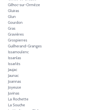
Gilhoc-sur-Ormèze
Gluiras
Glun
Gourdon
Gras
Gravières
Grospierres
Guilherand-Granges
Issamoulenc
Issanlas
Issarlès
Jaujac
Jaunac
Joannas
Joyeuse
Juvinas
La Rochette
La Souche