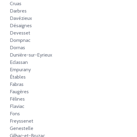
Cruas
Darbres
Davézieux
Désaignes
Devesset
Dompnac
Dornas
Dunière-sur-Eyrieux
Eclassan
Empurany
Étables
Fabras
Faugères
Félines
Flaviac
Fons
Freyssenet
Genestelle
Gilhac-et-Bruzac