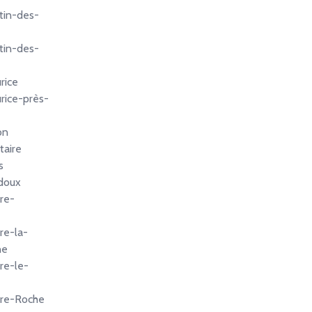
tin-des-
tin-des-
rice
rice-près-
on
taire
s
doux
re-
re-la-
ne
re-le-
rre-Roche