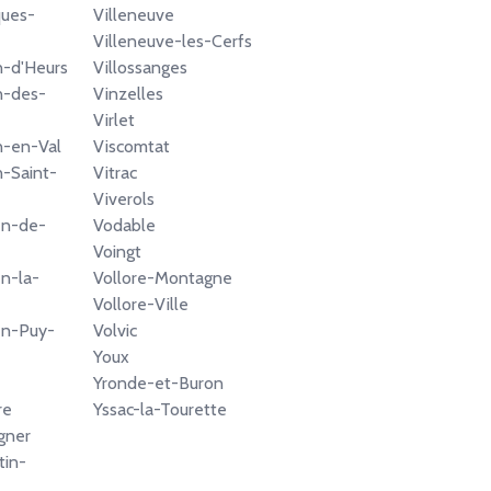
ques-
Villeneuve
Villeneuve-les-Cerfs
n-d'Heurs
Villossanges
n-des-
Vinzelles
Virlet
n-en-Val
Viscomtat
n-Saint-
Vitrac
Viverols
en-de-
Vodable
Voingt
en-la-
Vollore-Montagne
Vollore-Ville
ien-Puy-
Volvic
Youx
Yronde-et-Buron
re
Yssac-la-Tourette
gner
tin-