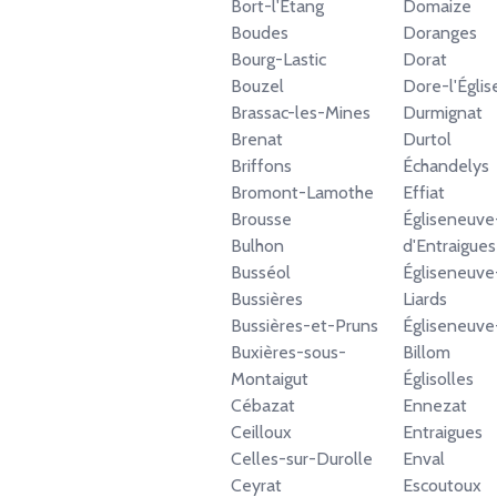
Bort-l'Étang
Domaize
Boudes
Doranges
Bourg-Lastic
Dorat
Bouzel
Dore-l'Églis
Brassac-les-Mines
Durmignat
Brenat
Durtol
Briffons
Échandelys
Bromont-Lamothe
Effiat
Brousse
Égliseneuve
Bulhon
d'Entraigues
Busséol
Égliseneuve
Bussières
Liards
Bussières-et-Pruns
Égliseneuve
Buxières-sous-
Billom
Montaigut
Églisolles
Cébazat
Ennezat
Ceilloux
Entraigues
Celles-sur-Durolle
Enval
Ceyrat
Escoutoux