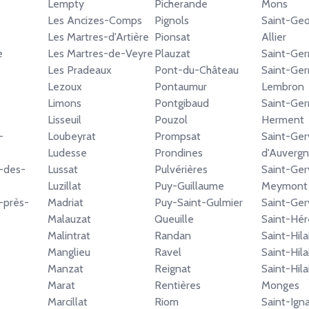
Lempty
Picherande
Mons
Les Ancizes-Comps
Pignols
Saint-Geo
Les Martres-d'Artière
Pionsat
Allier
e
Les Martres-de-Veyre
Plauzat
Saint-Ger
Les Pradeaux
Pont-du-Château
Saint-Ger
Lezoux
Pontaumur
Lembron
Limons
Pontgibaud
Saint-Ger
Lisseuil
Pouzol
Herment
-
Loubeyrat
Prompsat
Saint-Ger
Ludesse
Prondines
d'Auverg
-des-
Lussat
Pulvérières
Saint-Ger
Luzillat
Puy-Guillaume
Meymont
-près-
Madriat
Puy-Saint-Gulmier
Saint-Ger
Malauzat
Queuille
Saint-Hér
Malintrat
Randan
Saint-Hila
Manglieu
Ravel
Saint-Hila
Manzat
Reignat
Saint-Hila
Marat
Rentières
Monges
Marcillat
Riom
Saint-Ign