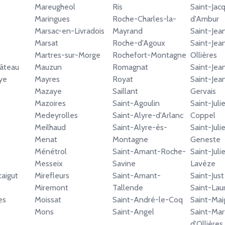
Mareugheol
Ris
Saint-Jac
Maringues
Roche-Charles-la-
d'Ambur
Marsac-en-Livradois
Mayrand
Saint-Jea
Marsat
Roche-d'Agoux
Saint-Jea
Martres-sur-Morge
Rochefort-Montagne
Ollières
âteau
Mauzun
Romagnat
Saint-Jea
ye
Mayres
Royat
Saint-Jea
Mazaye
Saillant
Gervais
Mazoires
Saint-Agoulin
Saint-Juli
Medeyrolles
Saint-Alyre-d'Arlanc
Coppel
Meilhaud
Saint-Alyre-ès-
Saint-Juli
Menat
Montagne
Geneste
Ménétrol
Saint-Amant-Roche-
Saint-Jul
Messeix
Savine
Lavèze
aigut
Mirefleurs
Saint-Amant-
Saint-Just
Miremont
Tallende
Saint-Lau
es
Moissat
Saint-André-le-Coq
Saint-Mai
Mons
Saint-Angel
Saint-Mar
d'Ollières