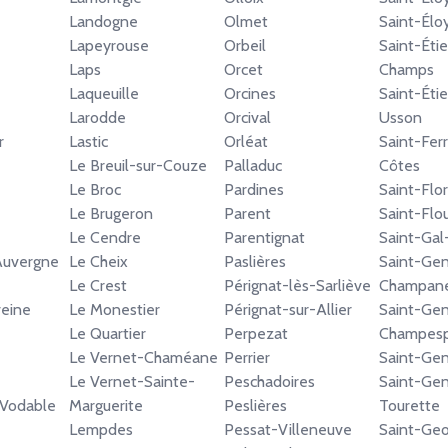
Landogne
Olmet
Saint-Élo
Lapeyrouse
Orbeil
Saint-Éti
Laps
Orcet
Champs
Laqueuille
Orcines
Saint-Éti
Larodde
Orcival
Usson
r
Lastic
Orléat
Saint-Fer
Le Breuil-sur-Couze
Palladuc
Côtes
Le Broc
Pardines
Saint-Flo
Le Brugeron
Parent
Saint-Flou
Le Cendre
Parentignat
Saint-Gal
Auvergne
Le Cheix
Paslières
Saint-Ge
Le Crest
Pérignat-lès-Sarliève
Champane
eine
Le Monestier
Pérignat-sur-Allier
Saint-Ge
Le Quartier
Perpezat
Champes
Le Vernet-Chaméane
Perrier
Saint-Ge
Le Vernet-Sainte-
Peschadoires
Saint-Gen
-Vodable
Marguerite
Peslières
Tourette
Lempdes
Pessat-Villeneuve
Saint-Ge