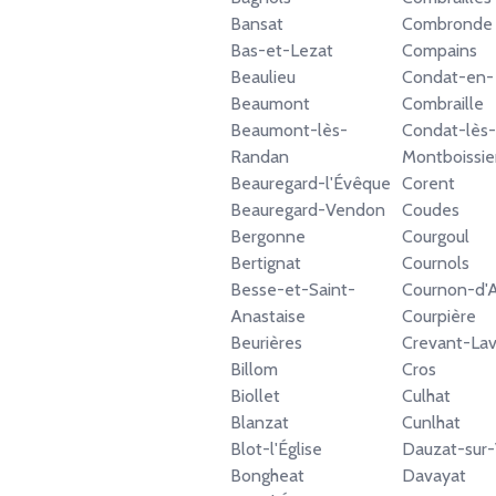
Bansat
Combronde
Bas-et-Lezat
Compains
Beaulieu
Condat-en-
Beaumont
Combraille
Beaumont-lès-
Condat-lès-
Randan
Montboissie
Beauregard-l'Évêque
Corent
Beauregard-Vendon
Coudes
Bergonne
Courgoul
Bertignat
Cournols
Besse-et-Saint-
Cournon-d'
Anastaise
Courpière
Beurières
Crevant-Lav
Billom
Cros
Biollet
Culhat
Blanzat
Cunlhat
Blot-l'Église
Dauzat-sur
Bongheat
Davayat