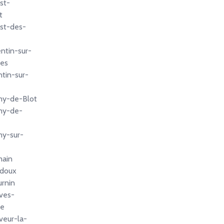
st-
t
est-des-
ntin-sur-
ges
ntin-sur-
my-de-Blot
my-de-
my-sur-
main
ndoux
urnin
ves-
ne
veur-la-