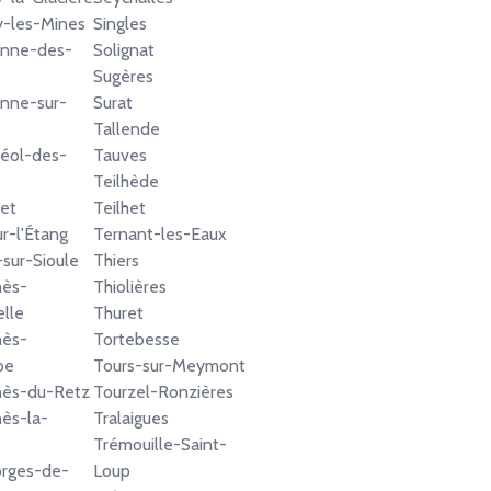
y-les-Mines
Singles
enne-des-
Solignat
Sugères
enne-sur-
Surat
Tallende
réol-des-
Tauves
Teilhède
ret
Teilhet
r-l'Étang
Ternant-les-Eaux
-sur-Sioule
Thiers
nès-
Thiolières
lle
Thuret
nès-
Tortebesse
pe
Tours-sur-Meymont
nès-du-Retz
Tourzel-Ronzières
ès-la-
Tralaigues
Trémouille-Saint-
orges-de-
Loup