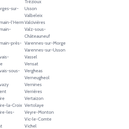
Trézioux
rges-sur-
Usson
Valbeleix
main-l'Herm
Valcivières
main-
Valz-sous-
Châteauneuf
main-près-
Varennes-sur-Morge
Varennes-sur-Usson
vais-
Vassel
ne
Vensat
vais-sous-
Vergheas
Verneugheol
vazy
Vernines
ent
Verrières
ire
Vertaizon
ire-la-Croix
Vertolaye
ire-les-
Veyre-Monton
Vic-le-Comte
at
Vichel