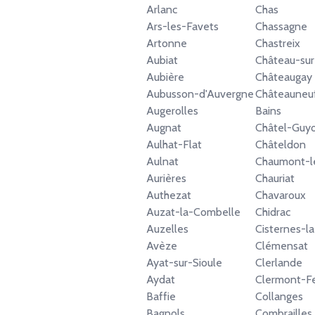
Arlanc
Chas
Ars-les-Favets
Chassagne
Artonne
Chastreix
Aubiat
Château-sur
Aubière
Châteaugay
Aubusson-d'Auvergne
Châteauneuf
Augerolles
Bains
Augnat
Châtel-Guy
Aulhat-Flat
Châteldon
Aulnat
Chaumont-l
Aurières
Chauriat
Authezat
Chavaroux
Auzat-la-Combelle
Chidrac
Auzelles
Cisternes-la
Avèze
Clémensat
Ayat-sur-Sioule
Clerlande
Aydat
Clermont-F
Baffie
Collanges
Bagnols
Combrailles