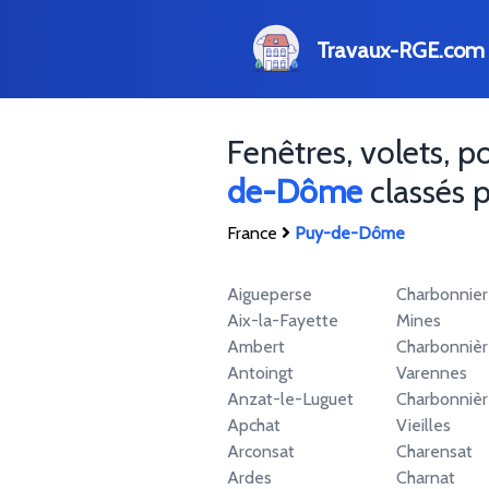
Travaux-RGE.com
Fenêtres, volets, 
de-Dôme
classés p
France
Puy-de-Dôme
Aigueperse
Charbonnier
Aix-la-Fayette
Mines
Ambert
Charbonnièr
Antoingt
Varennes
Anzat-le-Luguet
Charbonnièr
Apchat
Vieilles
Arconsat
Charensat
Ardes
Charnat