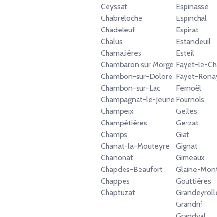
Ceyssat
Espinasse
Chabreloche
Espinchal
Chadeleuf
Espirat
Chalus
Estandeuil
Chamalières
Esteil
Chambaron sur Morge
Fayet-le-Ch
Chambon-sur-Dolore
Fayet-Rona
Chambon-sur-Lac
Fernoël
Champagnat-le-Jeune
Fournols
Champeix
Gelles
Champétières
Gerzat
Champs
Giat
Chanat-la-Mouteyre
Gignat
Chanonat
Gimeaux
Chapdes-Beaufort
Glaine-Mont
Chappes
Gouttières
Chaptuzat
Grandeyroll
Grandrif
Grandval