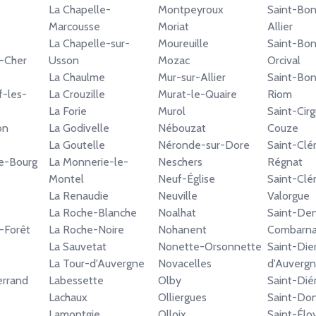
La Chapelle-
Montpeyroux
Saint-Bon
Marcousse
Moriat
Allier
La Chapelle-sur-
Moureuille
Saint-Bon
-Cher
Usson
Mozac
Orcival
La Chaulme
Mur-sur-Allier
Saint-Bon
-les-
La Crouzille
Murat-le-Quaire
Riom
La Forie
Murol
Saint-Cir
on
La Godivelle
Nébouzat
Couze
La Goutelle
Néronde-sur-Dore
Saint-Cl
e-Bourg
La Monnerie-le-
Neschers
Régnat
Montel
Neuf-Église
Saint-Cl
La Renaudie
Neuville
Valorgue
La Roche-Blanche
Noalhat
Saint-Den
-Forêt
La Roche-Noire
Nohanent
Combarna
La Sauvetat
Nonette-Orsonnette
Saint-Die
La Tour-d'Auvergne
Novacelles
d'Auverg
errand
Labessette
Olby
Saint-Dié
Lachaux
Olliergues
Saint-Do
Lamontgie
Olloix
Saint-Élo