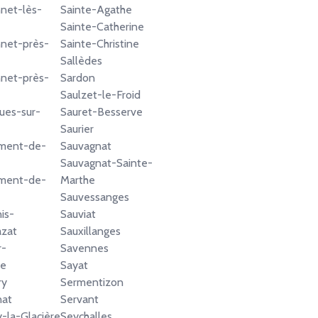
net-lès-
Sainte-Agathe
Sainte-Catherine
net-près-
Sainte-Christine
Sallèdes
net-près-
Sardon
Saulzet-le-Froid
gues-sur-
Sauret-Besserve
Saurier
ément-de-
Sauvagnat
Sauvagnat-Sainte-
ément-de-
Marthe
Sauvessanges
is-
Sauviat
zat
Sauxillanges
r-
Savennes
ne
Sayat
ry
Sermentizon
nat
Servant
y-la-Glacière
Seychalles