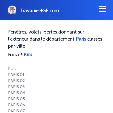
Travaux-RGE.com
Fenêtres, volets, portes donnant sur
l'extérieur dans le département
Paris
classés
par ville
France
Paris
Paris
PARIS 01
PARIS 02
PARIS 03
PARIS 04
PARIS 05
PARIS 06
PARIS 07