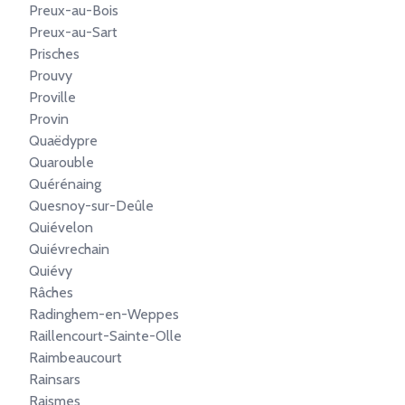
Preux-au-Bois
Preux-au-Sart
Prisches
Prouvy
Proville
Provin
Quaëdypre
Quarouble
Quérénaing
Quesnoy-sur-Deûle
Quiévelon
Quiévrechain
Quiévy
Râches
Radinghem-en-Weppes
Raillencourt-Sainte-Olle
Raimbeaucourt
Rainsars
Raismes