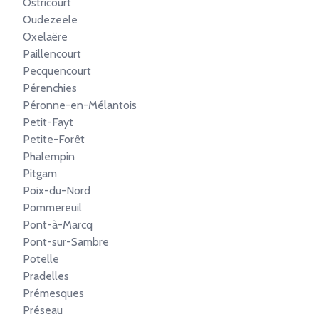
Ostricourt
Oudezeele
Oxelaëre
Paillencourt
Pecquencourt
Pérenchies
Péronne-en-Mélantois
Petit-Fayt
Petite-Forêt
Phalempin
Pitgam
Poix-du-Nord
Pommereuil
Pont-à-Marcq
Pont-sur-Sambre
Potelle
Pradelles
Prémesques
Préseau