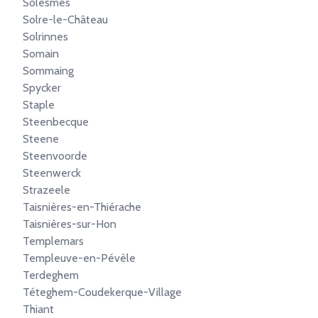
Solesmes
Solre-le-Château
Solrinnes
Somain
Sommaing
Spycker
Staple
Steenbecque
Steene
Steenvoorde
Steenwerck
Strazeele
Taisnières-en-Thiérache
Taisnières-sur-Hon
Templemars
Templeuve-en-Pévèle
Terdeghem
Téteghem-Coudekerque-Village
Thiant