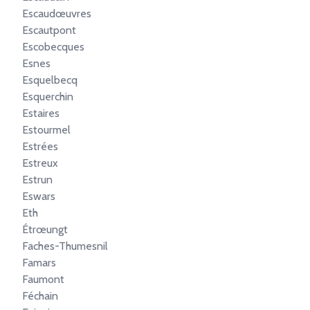
Escaudœuvres
Escautpont
Escobecques
Esnes
Esquelbecq
Esquerchin
Estaires
Estourmel
Estrées
Estreux
Estrun
Eswars
Eth
Étrœungt
Faches-Thumesnil
Famars
Faumont
Féchain