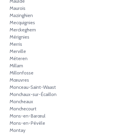
Maulde
Maurois
Mazinghien
Mecquignies
Merckeghem
Mérignies
Merris
Merville
Méteren
Millam
Millonfosse
Mœuvres
Monceau-Saint-Waast
Monchaux-sur-Écaillon
Moncheaux
Monchecourt
Mons-en-Barœul
Mons-en-Pévèle
Montay