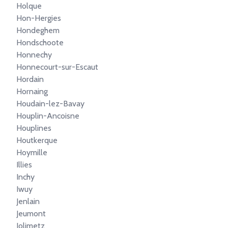
Holque
Hon-Hergies
Hondeghem
Hondschoote
Honnechy
Honnecourt-sur-Escaut
Hordain
Hornaing
Houdain-lez-Bavay
Houplin-Ancoisne
Houplines
Houtkerque
Hoymille
Illies
Inchy
Iwuy
Jenlain
Jeumont
Jolimetz