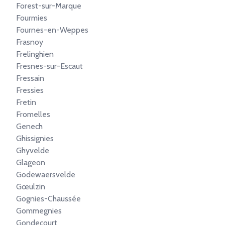
Forest-sur-Marque
Fourmies
Fournes-en-Weppes
Frasnoy
Frelinghien
Fresnes-sur-Escaut
Fressain
Fressies
Fretin
Fromelles
Genech
Ghissignies
Ghyvelde
Glageon
Godewaersvelde
Gœulzin
Gognies-Chaussée
Gommegnies
Gondecourt