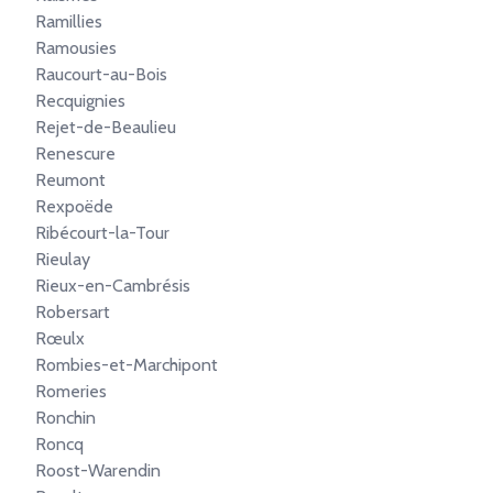
Ramillies
Ramousies
Raucourt-au-Bois
Recquignies
Rejet-de-Beaulieu
Renescure
Reumont
Rexpoëde
Ribécourt-la-Tour
Rieulay
Rieux-en-Cambrésis
Robersart
Rœulx
Rombies-et-Marchipont
Romeries
Ronchin
Roncq
Roost-Warendin