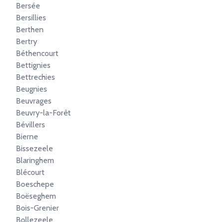
Bersée
Bersillies
Berthen
Bertry
Béthencourt
Bettignies
Bettrechies
Beugnies
Beuvrages
Beuvry-la-Forêt
Bévillers
Bierne
Bissezeele
Blaringhem
Blécourt
Boeschepe
Boëseghem
Bois-Grenier
Bollezeele