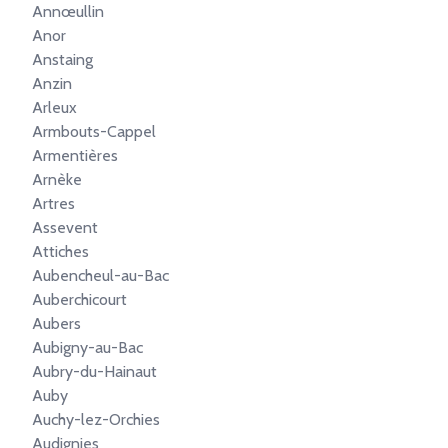
Annœullin
Anor
Anstaing
Anzin
Arleux
Armbouts-Cappel
Armentières
Arnèke
Artres
Assevent
Attiches
Aubencheul-au-Bac
Auberchicourt
Aubers
Aubigny-au-Bac
Aubry-du-Hainaut
Auby
Auchy-lez-Orchies
Audignies