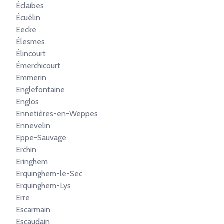
Éclaibes
Écuélin
Eecke
Élesmes
Élincourt
Émerchicourt
Emmerin
Englefontaine
Englos
Ennetières-en-Weppes
Ennevelin
Eppe-Sauvage
Erchin
Eringhem
Erquinghem-le-Sec
Erquinghem-Lys
Erre
Escarmain
Escaudain