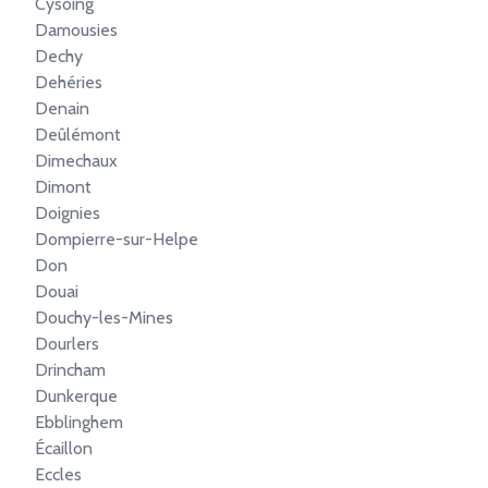
Cysoing
Damousies
Dechy
Dehéries
Denain
Deûlémont
Dimechaux
Dimont
Doignies
Dompierre-sur-Helpe
Don
Douai
Douchy-les-Mines
Dourlers
Drincham
Dunkerque
Ebblinghem
Écaillon
Eccles