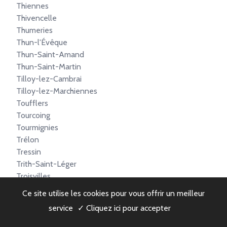
Thiennes
Thivencelle
Thumeries
Thun-l'Évêque
Thun-Saint-Amand
Thun-Saint-Martin
Tilloy-lez-Cambrai
Tilloy-lez-Marchiennes
Toufflers
Tourcoing
Tourmignies
Trélon
Tressin
Trith-Saint-Léger
Troisvilles
Uxem
Ce site utilise les cookies pour vous offrir un meilleur
Valenciennes
service
✓ Cliquez ici pour accepter
Vendegies-au-Bois
Vendegies-sur-Écaillon