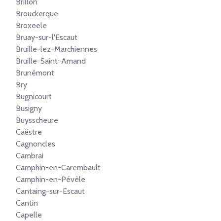
Brillon
Brouckerque
Broxeele
Bruay-sur-l'Escaut
Bruille-lez-Marchiennes
Bruille-Saint-Amand
Brunémont
Bry
Bugnicourt
Busigny
Buysscheure
Caëstre
Cagnoncles
Cambrai
Camphin-en-Carembault
Camphin-en-Pévèle
Cantaing-sur-Escaut
Cantin
Capelle