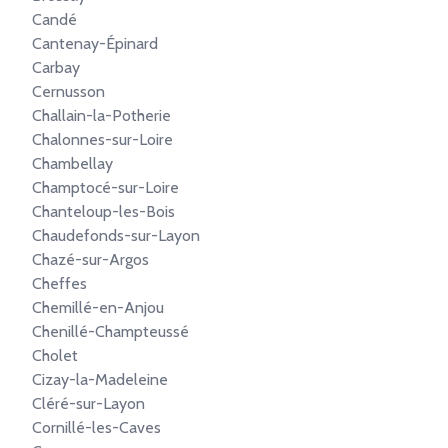
Candé
Cantenay-Épinard
Carbay
Cernusson
Challain-la-Potherie
Chalonnes-sur-Loire
Chambellay
Champtocé-sur-Loire
Chanteloup-les-Bois
Chaudefonds-sur-Layon
Chazé-sur-Argos
Cheffes
Chemillé-en-Anjou
Chenillé-Champteussé
Cholet
Cizay-la-Madeleine
Cléré-sur-Layon
Cornillé-les-Caves