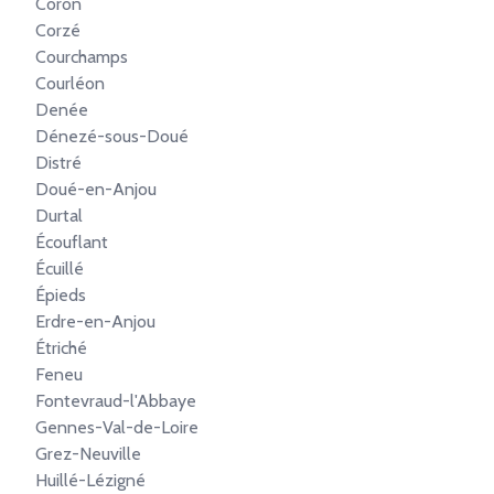
Coron
Corzé
Courchamps
Courléon
Denée
Dénezé-sous-Doué
Distré
Doué-en-Anjou
Durtal
Écouflant
Écuillé
Épieds
Erdre-en-Anjou
Étriché
Feneu
Fontevraud-l'Abbaye
Gennes-Val-de-Loire
Grez-Neuville
Huillé-Lézigné