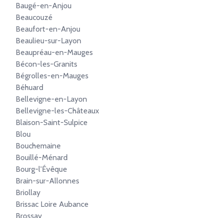
Baugé-en-Anjou
Beaucouzé
Beaufort-en-Anjou
Beaulieu-sur-Layon
Beaupréau-en-Mauges
Bécon-les-Granits
Bégrolles-en-Mauges
Béhuard
Bellevigne-en-Layon
Bellevigne-les-Châteaux
Blaison-Saint-Sulpice
Blou
Bouchemaine
Bouillé-Ménard
Bourg-l'Évêque
Brain-sur-Allonnes
Briollay
Brissac Loire Aubance
Brossay