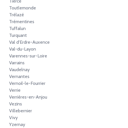
Tiercé
Toutlemonde
Trélazé
Trémentines
Tuffalun
Turquant
Val d'Erdre-Auxence
Val-du-Layon
Varennes-sur-Loire
Varrains
Vaudelnay
Vernantes
Vernoil-le-Fourrier
Verrie
Verrières-en-Anjou
Vezins
Villebernier
Vivy
Yzernay