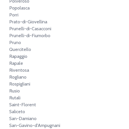
Polveroso
Popolasca
Porri
Prato-di-Giovellina
Prunelli-di-Casacconi
Prunelli-di-Fiumorbo
Pruno
Quercitello
Rapaggio
Rapale
Riventosa
Rogliano
Rospigliani
Rusio
Rutali
Saint-Florent
Saliceto
San-Damiano
San-Gavino-d'Ampugnani