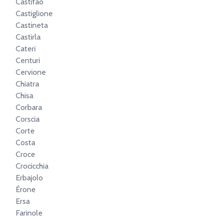
Castifao
Castiglione
Castineta
Castirla
Cateri
Centuri
Cervione
Chiatra
Chisa
Corbara
Corscia
Corte
Costa
Croce
Crocicchia
Erbajolo
Érone
Ersa
Farinole