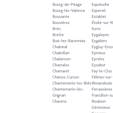
Bourg-de-Péage
Espeluche
Bourg-lès-Valence
Espenel
Bouvante
Establet
Bouvières
Étoile-sur-
Bren
Eurre
Brette
Eygalayes
Buis-les-Baronnies
Eygaliers
Chabeuil
Eygluy-Esco
Chabrillan
Eymeux
Chalancon
Eyroles
Chamaloc
Eyzahut
Chamaret
Fay-le-Clos
Chanos-Curson
Félines-sur-
Chantemerle-les-Blés
Rimandoule
Chantemerle-lès-
Ferrassières
Grignan
Francillon-s
Charens
Roubion
Génissieux