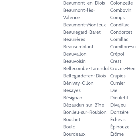
Beaumont-en-Diois
Colonzelle
Beaumont-lès-
Combovin
Valence
Comps
Beaumont-Monteux
Condillac
Beauregard-Baret
Condorcet
Beaurières
Cornillac
Beausemblant
Cornillon-su
Beauvallon
Crépol
Beauvoisin
Crest
Bellecombe-Tarendol
Crozes-Her
Bellegarde-en-Diois
Crupies
Bénivay-Ollon
Curnier
Bésayes
Die
Bésignan
Dieulefit
Bézaudun-sur-Bîne
Divajeu
Bonlieu-sur-Roubion
Donzère
Bouchet
Échevis
Boulc
Épinouze
Bourdeaux
Érôme