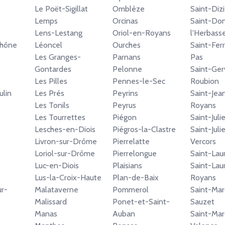
Le Poët-Sigillat
Omblèze
Saint-Diz
Lemps
Orcinas
Saint-Don
Lens-Lestang
Oriol-en-Royans
l'Herbass
Rhône
Léoncel
Ourches
Saint-Fer
Les Granges-
Parnans
Pas
Gontardes
Pelonne
Saint-Ger
Les Pilles
Pennes-le-Sec
Roubion
ulin
Les Prés
Peyrins
Saint-Jea
Les Tonils
Peyrus
Royans
Les Tourrettes
Piégon
Saint-Jul
Lesches-en-Diois
Piégros-la-Clastre
Saint-Juli
Livron-sur-Drôme
Pierrelatte
Vercors
Loriol-sur-Drôme
Pierrelongue
Saint-Lau
Luc-en-Diois
Plaisians
Saint-Lau
Lus-la-Croix-Haute
Plan-de-Baix
Royans
ur-
Malataverne
Pommerol
Saint-Mar
Malissard
Ponet-et-Saint-
Sauzet
Manas
Auban
Saint-Mar