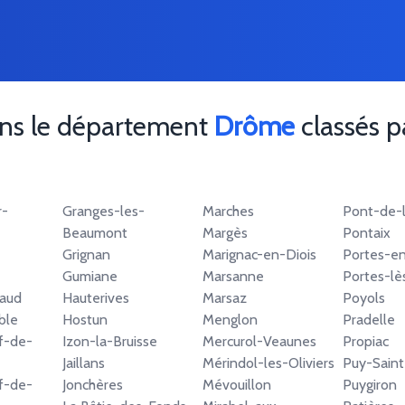
ans le département
Drôme
classés pa
r-
Granges-les-
Marches
Pont-de-l
Beaumont
Margès
Pontaix
Grignan
Marignac-en-Diois
Portes-en
Gumiane
Marsanne
Portes-lè
naud
Hauterives
Marsaz
Poyols
ble
Hostun
Menglon
Pradelle
f-de-
Izon-la-Bruisse
Mercurol-Veaunes
Propiac
Jaillans
Mérindol-les-Oliviers
Puy-Saint
f-de-
Jonchères
Mévouillon
Puygiron