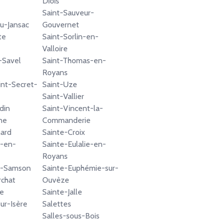
Diois
Saint-Sauveur-
u-Jansac
Gouvernet
te
Saint-Sorlin-en-
Valloire
-Savel
Saint-Thomas-en-
Royans
nt-Secret-
Saint-Uze
Saint-Vallier
din
Saint-Vincent-la-
ne
Commanderie
ard
Sainte-Croix
t-en-
Sainte-Eulalie-en-
Royans
t-Samson
Sainte-Euphémie-sur-
chat
Ouvèze
e
Sainte-Jalle
ur-Isère
Salettes
Salles-sous-Bois