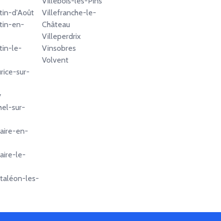
Villebois-les-Pins
tin-d'Août
Villefranche-le-
tin-en-
Château
Villeperdrix
tin-le-
Vinsobres
Volvent
rice-sur-
y
hel-sur-
aire-en-
aire-le-
taléon-les-