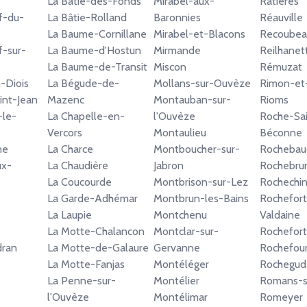
La Bâtie-des-Fonds
Mirabel-aux-
Ratières
f-du-
La Bâtie-Rolland
Baronnies
Réauville
La Baume-Cornillane
Mirabel-et-Blacons
Recoubea
-sur-
La Baume-d'Hostun
Mirmande
Reilhanet
La Baume-de-Transit
Miscon
Rémuzat
-Diois
La Bégude-de-
Mollans-sur-Ouvèze
Rimon-et
int-Jean
Mazenc
Montauban-sur-
Rioms
-le-
La Chapelle-en-
l'Ouvèze
Roche-Sai
Vercors
Montaulieu
Béconne
ne
La Charce
Montboucher-sur-
Rochebau
ux-
La Chaudière
Jabron
Rochebru
La Coucourde
Montbrison-sur-Lez
Rochechin
La Garde-Adhémar
Montbrun-les-Bains
Rochefor
La Laupie
Montchenu
Valdaine
La Motte-Chalancon
Montclar-sur-
Rochefor
dran
La Motte-de-Galaure
Gervanne
Rochefour
La Motte-Fanjas
Montéléger
Rochegud
La Penne-sur-
Montélier
Romans-s
l'Ouvèze
Montélimar
Romeyer