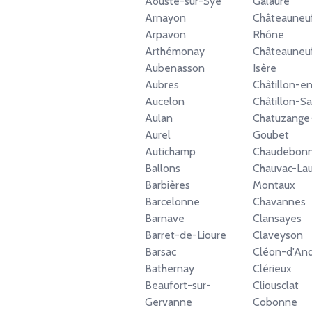
Aouste-sur-Sye
Galaure
Arnayon
Châteauneu
Arpavon
Rhône
Arthémonay
Châteauneuf
Aubenasson
Isère
Aubres
Châtillon-en
Aucelon
Châtillon-Sa
Aulan
Chatuzange
Aurel
Goubet
Autichamp
Chaudebon
Ballons
Chauvac-La
Barbières
Montaux
Barcelonne
Chavannes
Barnave
Clansayes
Barret-de-Lioure
Claveyson
Barsac
Cléon-d'An
Bathernay
Clérieux
Beaufort-sur-
Cliousclat
Gervanne
Cobonne