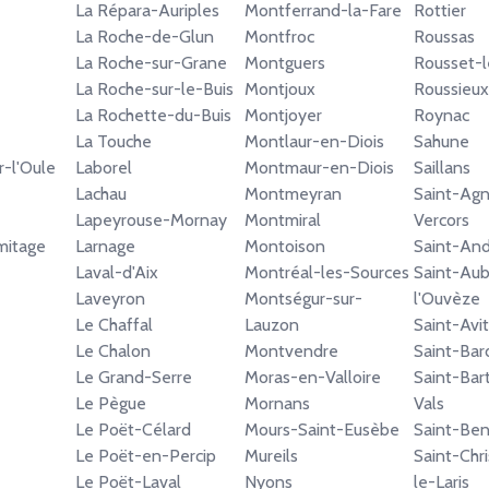
La Répara-Auriples
Montferrand-la-Fare
Rottier
La Roche-de-Glun
Montfroc
Roussas
La Roche-sur-Grane
Montguers
Rousset-l
La Roche-sur-le-Buis
Montjoux
Roussieux
La Rochette-du-Buis
Montjoyer
Roynac
La Touche
Montlaur-en-Diois
Sahune
r-l'Oule
Laborel
Montmaur-en-Diois
Saillans
Lachau
Montmeyran
Saint-Ag
Lapeyrouse-Mornay
Montmiral
Vercors
mitage
Larnage
Montoison
Saint-An
Laval-d'Aix
Montréal-les-Sources
Saint-Aub
Laveyron
Montségur-sur-
l'Ouvèze
Le Chaffal
Lauzon
Saint-Avit
Le Chalon
Montvendre
Saint-Bar
Le Grand-Serre
Moras-en-Valloire
Saint-Bar
Le Pègue
Mornans
Vals
Le Poët-Célard
Mours-Saint-Eusèbe
Saint-Ben
Le Poët-en-Percip
Mureils
Saint-Chr
Le Poët-Laval
Nyons
le-Laris