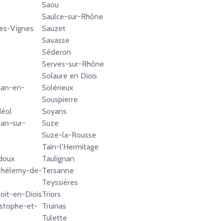
Saou
Saulce-sur-Rhône
es-Vignes
Sauzet
Savasse
Séderon
Serves-sur-Rhône
Solaure en Diois
nan-en-
Solérieux
Souspierre
déol
Soyans
an-sur-
Suze
Suze-la-Rousse
Tain-l'Hermitage
doux
Taulignan
thélemy-de-
Tersanne
Teyssières
oit-en-Diois
Triors
istophe-et-
Truinas
Tulette