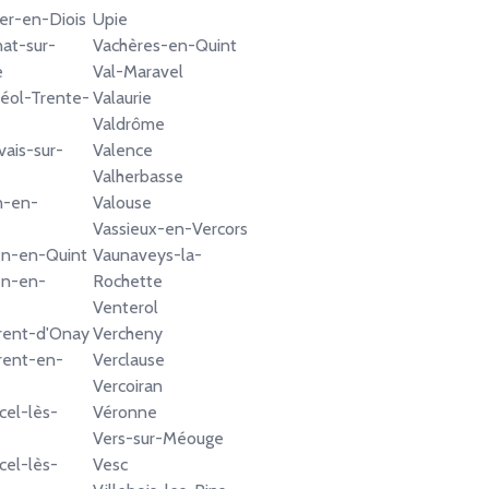
ier-en-Diois
Upie
at-sur-
Vachères-en-Quint
e
Val-Maravel
réol-Trente-
Valaurie
Valdrôme
vais-sur-
Valence
Valherbasse
n-en-
Valouse
Vassieux-en-Vercors
ien-en-Quint
Vaunaveys-la-
en-en-
Rochette
Venterol
rent-d'Onay
Vercheny
rent-en-
Verclause
Vercoiran
cel-lès-
Véronne
Vers-sur-Méouge
cel-lès-
Vesc