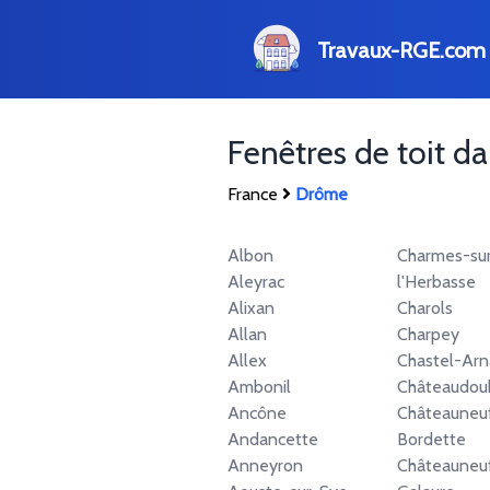
Travaux-RGE.com
Fenêtres de toit d
France
Drôme
Albon
Charmes-su
Aleyrac
l'Herbasse
Alixan
Charols
Allan
Charpey
Allex
Chastel-Ar
Ambonil
Châteaudou
Ancône
Châteauneu
Andancette
Bordette
Anneyron
Châteauneu