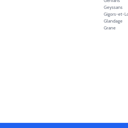
Gervans
Geyssans
Gigors-et-L
Glandage
Grane