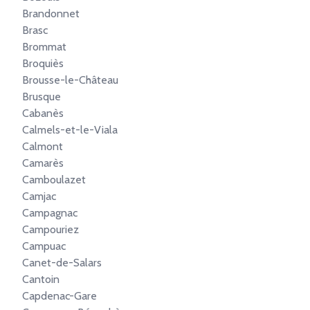
Brandonnet
Brasc
Brommat
Broquiès
Brousse-le-Château
Brusque
Cabanès
Calmels-et-le-Viala
Calmont
Camarès
Camboulazet
Camjac
Campagnac
Campouriez
Campuac
Canet-de-Salars
Cantoin
Capdenac-Gare