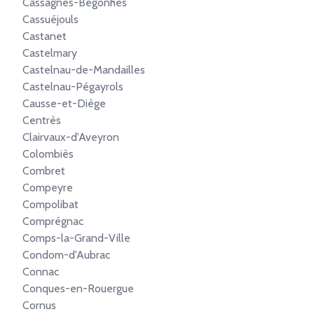
Cassagnes-Bégonhès
Cassuéjouls
Castanet
Castelmary
Castelnau-de-Mandailles
Castelnau-Pégayrols
Causse-et-Diège
Centrès
Clairvaux-d'Aveyron
Colombiès
Combret
Compeyre
Compolibat
Comprégnac
Comps-la-Grand-Ville
Condom-d'Aubrac
Connac
Conques-en-Rouergue
Cornus