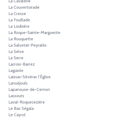
La Cavalerie
La Couvertoirade
La Cresse
La Fouillade
La Loubière
La Roque-Sainte-Marguerite
La Rouquette
La Salvetat-Peyralès
La Selve
La Serre
Lacroix-Barrez
Laguiole
Laissac-Sévérac l'Église
Lanuéjouls
Lapanouse-de-Cernon
Lassouts
Laval-Roquecezière
Le Bas Ségala
Le Cayrol