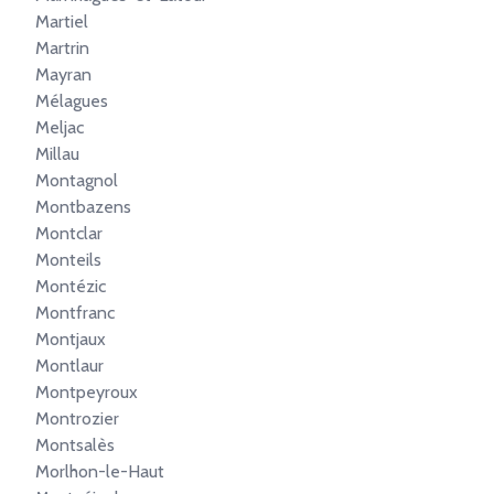
Martiel
Martrin
Mayran
Mélagues
Meljac
Millau
Montagnol
Montbazens
Montclar
Monteils
Montézic
Montfranc
Montjaux
Montlaur
Montpeyroux
Montrozier
Montsalès
Morlhon-le-Haut