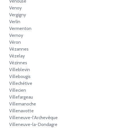
Venouse
Venoy
Vergigny
Verlin
Vermenton
Vernoy
Véron
Vézannes
Vézelay
Vézinnes
Villeblevin
Villebougis
Villechétive
Villecien
Villefargeau
Villemanoche
Villenavotte
Villeneuve-l'Archevêque
Villeneuve-la-Dondagre