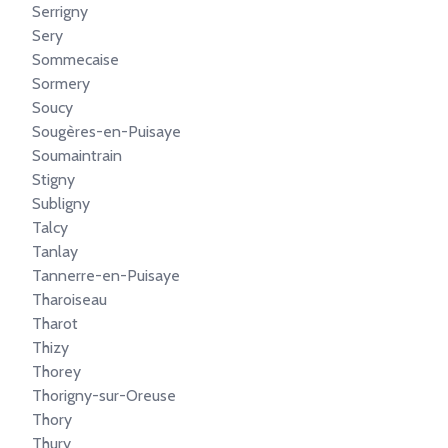
Serrigny
Sery
Sommecaise
Sormery
Soucy
Sougères-en-Puisaye
Soumaintrain
Stigny
Subligny
Talcy
Tanlay
Tannerre-en-Puisaye
Tharoiseau
Tharot
Thizy
Thorey
Thorigny-sur-Oreuse
Thory
Thury