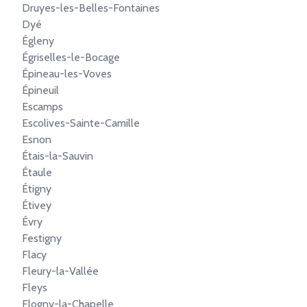
Druyes-les-Belles-Fontaines
Dyé
Égleny
Égriselles-le-Bocage
Épineau-les-Voves
Épineuil
Escamps
Escolives-Sainte-Camille
Esnon
Étais-la-Sauvin
Étaule
Étigny
Étivey
Évry
Festigny
Flacy
Fleury-la-Vallée
Fleys
Flogny-la-Chapelle