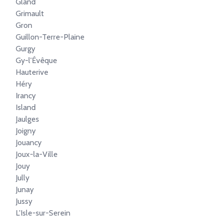
Gland
Grimault
Gron
Guillon-Terre-Plaine
Gurgy
Gy-l'Évêque
Hauterive
Héry
Irancy
Island
Jaulges
Joigny
Jouancy
Joux-la-Ville
Jouy
Jully
Junay
Jussy
L'Isle-sur-Serein