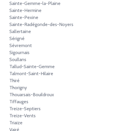
Sainte-Gemme-la-Plaine
Sainte-Hermine
Sainte-Pexine
Sainte-Radégonde-des-Noyers
Sallertaine
Sérigné
Sèvremont
Sigournais
Soullans
Tallud-Sainte-Gemme
Talmont-Saint-Hilaire
Thiré
Thorigny
Thouarsais-Bouildroux
Tiffauges
Treize-Septiers
Treize-Vents
Triaize
Vairé