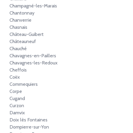
Champagné-les-Marais
Chantonnay
Chanverrie
Chasnais
Château-Guibert
Châteauneuf
Chauché
Chavagnes-en-Paillers
Chavagnes-les-Redoux
Cheffois
Coëx
Commequiers
Corpe
Cugand
Curzon
Damvix
Doix lès Fontaines
Dompierre-sur-Yon