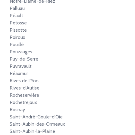
Notre-Dame-de-Riez
Palluau
Péault
Petosse
Pissotte
Poiroux
Pouillé
Pouzauges
Puy-de-Serre
Puyravault
Réaumur
Rives de l'Yon
Rives-d'Autise
Rocheservière
Rochetrejoux
Rosnay
Saint-André-Goule-d'Oie
Saint-Aubin-des-Ormeaux
Saint-Aubin-la-Plaine