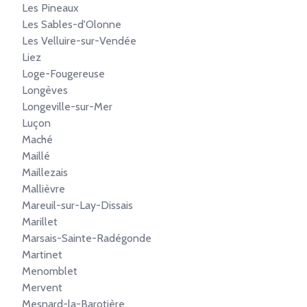
Les Pineaux
Les Sables-d'Olonne
Les Velluire-sur-Vendée
Liez
Loge-Fougereuse
Longèves
Longeville-sur-Mer
Luçon
Maché
Maillé
Maillezais
Mallièvre
Mareuil-sur-Lay-Dissais
Marillet
Marsais-Sainte-Radégonde
Martinet
Menomblet
Mervent
Mesnard-la-Barotière