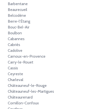
Barbentane
Beaurecueil
Belcodène
Berre-l'Étang
Bouc-Bel-Air
Boulbon
Cabannes
Cabriès
Cadolive
Carnoux-en-Provence
Carry-le-Rouet
Cassis
Ceyreste
Charleval
Châteauneuf-le-Rouge
Châteauneuf-les-Martigues
Châteaurenard
Cornillon-Confoux
Coudoux