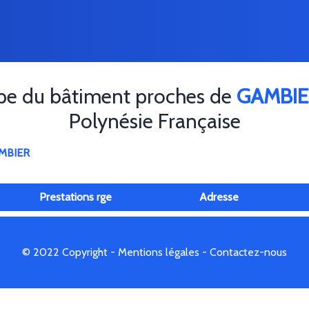
pe du bâtiment proches de
GAMBIE
Polynésie Française
MBIER
Prestations rge
Adresse
© 2022 Copyright -
Mentions légales
-
Contactez-nous