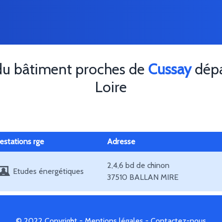
du bâtiment proches de
Cussay
dépa
Loire
estations rge
Adresse
2,4,6 bd de chinon
Etudes énergétiques
37510 BALLAN MIRE
© 2022 Copyright -
Mentions légales
-
Contactez-nous