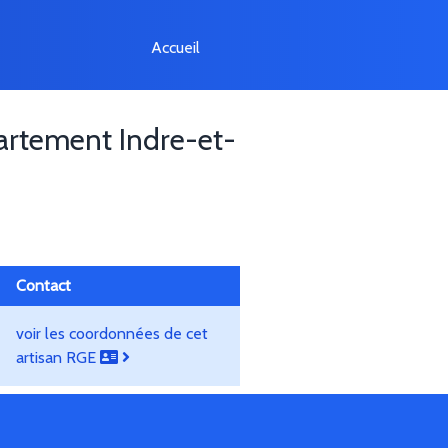
Accueil
rtement Indre-et-
Contact
voir les coordonnées de cet
artisan RGE