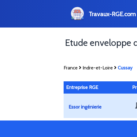
Travaux-RGE.com
Etude enveloppe 
France
Indre-et-Loire
Cussay
Entreprise RGE
Pr
Essor ingénierie