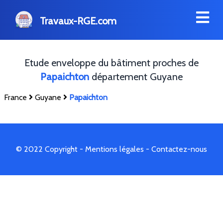
Travaux-RGE.com
Etude enveloppe du bâtiment proches de
Papaichton
département Guyane
France
Guyane
Papaichton
© 2022 Copyright -
Mentions légales
-
Contactez-nous