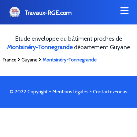
Travaux-RGE.com
Etude enveloppe du bâtiment proches de
Montsinéry-Tonnegrande
département Guyane
France
Guyane
Montsinéry-Tonnegrande
© 2022 Copyright -
Mentions légales
-
Contactez-nous