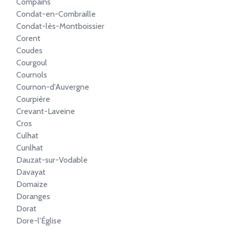
Compains
Condat-en-Combraille
Condat-lès-Montboissier
Corent
Coudes
Courgoul
Cournols
Cournon-d'Auvergne
Courpière
Crevant-Laveine
Cros
Culhat
Cunlhat
Dauzat-sur-Vodable
Davayat
Domaize
Doranges
Dorat
Dore-l'Église