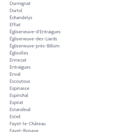
Durmignat
Durtol
Échandelys
Effiat
Égliseneuve-d'Entraigues
Égliseneuve-des-Liards
Égliseneuve-près-Billom
Églisolles
Ennezat
Entraigues
Enval
Escoutoux
Espinasse
Espinchal
Espirat
Estandeuil
Esteil
Fayet-le-Château
Fayet-Ronaye