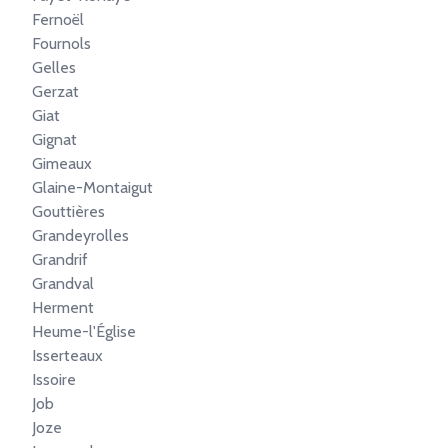
Fernoël
Fournols
Gelles
Gerzat
Giat
Gignat
Gimeaux
Glaine-Montaigut
Gouttières
Grandeyrolles
Grandrif
Grandval
Herment
Heume-l'Église
Isserteaux
Issoire
Job
Joze