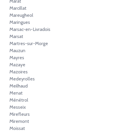
Marat
Marcillat
Mareugheol
Maringues
Marsac-en-Livradois
Marsat
Martres-sur-Morge
Mauzun
Mayres
Mazaye
Mazoires
Medeyrolles
Meilhaud
Menat
Ménétrol
Messeix
Mirefleurs
Miremont
Moissat