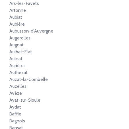
Ars-les-Favets
Artonne
Aubiat
Aubière
Aubusson-d'Auvergne
Augerolles
Augnat
Aulhat-Flat
Aulnat
Aurières
Authezat
Auzat-la-Combelle
Auzelles
Avèze
Ayat-sur-Sioule
Aydat
Baffie
Bagnols
Bansat