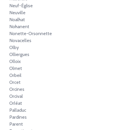
Neuf-Église
Neuville
Noalhat
Nohanent
Nonette-Orsonnette
Novacelles
Olby
Olliergues
Olloix
Olmet
Orbeil
Orcet
Orcines
Orcival
Orléat
Palladuc
Pardines
Parent