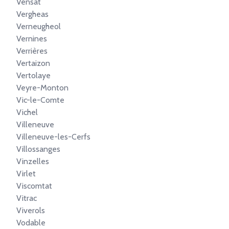
Vensat
Vergheas
Verneugheol
Vernines
Verrières
Vertaizon
Vertolaye
Veyre-Monton
Vic-le-Comte
Vichel
Villeneuve
Villeneuve-les-Cerfs
Villossanges
Vinzelles
Virlet
Viscomtat
Vitrac
Viverols
Vodable