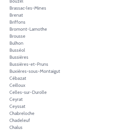
Bouzel
Brassac-les-Mines
Brenat
Briffons
Bromont-Lamothe
Brousse
Bulhon
Busséol
Bussières
Bussières-et-Pruns
Buxières-sous-Montaigut
Cébazat
Ceilloux
Celles-sur-Durolle
Ceyrat
Ceyssat
Chabreloche
Chadeleuf
Chalus