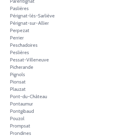
Parentignat
Paslières
Pérignat-lès-Sarliève
Pérignat-sur-Allier
Perpezat
Perrier
Peschadoires
Peslières
Pessat-Villeneuve
Picherande
Pignols
Pionsat
Plauzat
Pont-du-Château
Pontaumur
Pontgibaud
Pouzol
Prompsat
Prondines