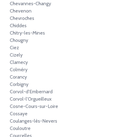
Chevannes-Changy
Chevenon
Chevroches
Chiddes
Chitry-les-Mines
Chougny
Ciez
Cizely
Clamecy
Colméry
Corancy
Corbigny
Corvol-d'Embernard
Corvol-l'Orgueilleux
Cosne-Cours-sur-Loire
Cossaye
Coulanges-lès-Nevers
Couloutre
Courcelles