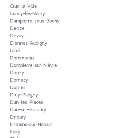
Crux-la-Ville
Cuncy-lès-Varzy
Dampierre-sous-Bouhy
Decize
Devay
Diennes-Aubigny
Dirol
Dommartin
Dompierre-sur-Nièvre
Donzy
Dornecy
Dornes
Druy-Parigny
Dun-les-Places
Dun-sur-Grandry
Empury
Entrains-sur-Nohain
Epiry