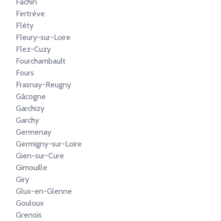
Fâchin
Fertrève
Fléty
Fleury-sur-Loire
Flez-Cuzy
Fourchambault
Fours
Frasnay-Reugny
Gâcogne
Garchizy
Garchy
Germenay
Germigny-sur-Loire
Gien-sur-Cure
Gimouille
Giry
Glux-en-Glenne
Gouloux
Grenois