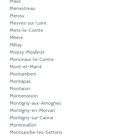
Maux
Menestreau
Menou
Mesves-sur-Loire
Metz-le-Comte
Mhère
Millay
Moissy-Moulinot
Monceaux-le-Comte
Mont-et-Marré
Montambert
Montapas
Montaron
Montenoison
Montigny-aux-Amognes
Montigny-en-Morvan
Montigny-sur-Canne
Montreuillon
Montsauche-les-Settons