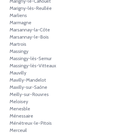
Marigny-le-Cahouët
Marigny-lès-Reullée
Marliens
Marmagne
Marsannay-la-Côte
Marsannay-le-Bois
Martrois
Massingy
Massingy-lès-Semur
Massingy-lès-Vitteaux
Mauvilly
Mavilly-Mandelot
Maxilly-sur-Saône
Meilly-sur-Rouvres
Meloisey
Menesble
Ménessaire
Ménétreux-le-Pitois
Merceuil