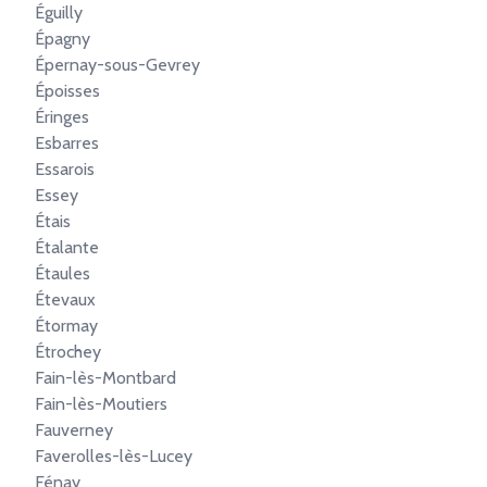
Éguilly
Épagny
Épernay-sous-Gevrey
Époisses
Éringes
Esbarres
Essarois
Essey
Étais
Étalante
Étaules
Étevaux
Étormay
Étrochey
Fain-lès-Montbard
Fain-lès-Moutiers
Fauverney
Faverolles-lès-Lucey
Fénay