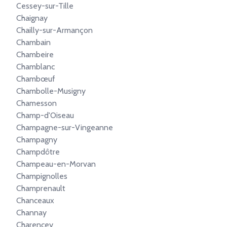
Cessey-sur-Tille
Chaignay
Chailly-sur-Armançon
Chambain
Chambeire
Chamblanc
Chambœuf
Chambolle-Musigny
Chamesson
Champ-d'Oiseau
Champagne-sur-Vingeanne
Champagny
Champdôtre
Champeau-en-Morvan
Champignolles
Champrenault
Chanceaux
Channay
Charencey