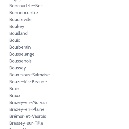
Boncourt-le-Bois
Bonnencontre
Boudreville
Bouhey
Bouilland
Bouix
Bourberain
Bousselange
Boussenois
Boussey
Boux-sous-Salmaise
Bouze-lès-Beaune
Brain
Braux
Brazey-en-Morvan
Brazey-en-Plaine
Brémur-et-Vaurois
Bressey-sur-Tille