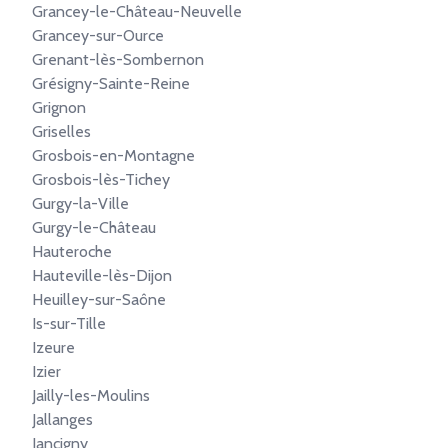
Grancey-le-Château-Neuvelle
Grancey-sur-Ource
Grenant-lès-Sombernon
Grésigny-Sainte-Reine
Grignon
Griselles
Grosbois-en-Montagne
Grosbois-lès-Tichey
Gurgy-la-Ville
Gurgy-le-Château
Hauteroche
Hauteville-lès-Dijon
Heuilley-sur-Saône
Is-sur-Tille
Izeure
Izier
Jailly-les-Moulins
Jallanges
Jancigny