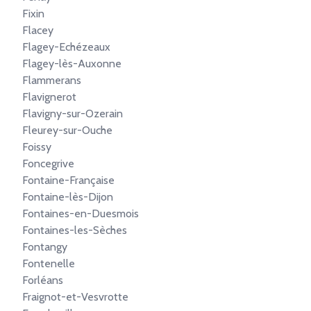
Fixin
Flacey
Flagey-Echézeaux
Flagey-lès-Auxonne
Flammerans
Flavignerot
Flavigny-sur-Ozerain
Fleurey-sur-Ouche
Foissy
Foncegrive
Fontaine-Française
Fontaine-lès-Dijon
Fontaines-en-Duesmois
Fontaines-les-Sèches
Fontangy
Fontenelle
Forléans
Fraignot-et-Vesvrotte