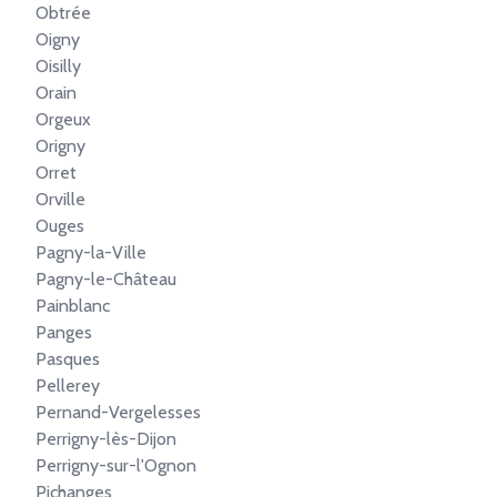
Obtrée
Oigny
Oisilly
Orain
Orgeux
Origny
Orret
Orville
Ouges
Pagny-la-Ville
Pagny-le-Château
Painblanc
Panges
Pasques
Pellerey
Pernand-Vergelesses
Perrigny-lès-Dijon
Perrigny-sur-l'Ognon
Pichanges