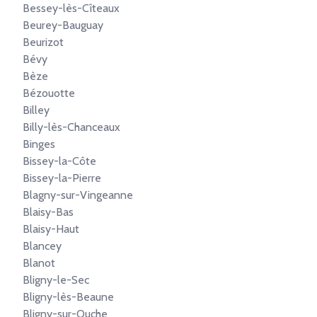
Bessey-lès-Cîteaux
Beurey-Bauguay
Beurizot
Bévy
Bèze
Bézouotte
Billey
Billy-lès-Chanceaux
Binges
Bissey-la-Côte
Bissey-la-Pierre
Blagny-sur-Vingeanne
Blaisy-Bas
Blaisy-Haut
Blancey
Blanot
Bligny-le-Sec
Bligny-lès-Beaune
Bligny-sur-Ouche