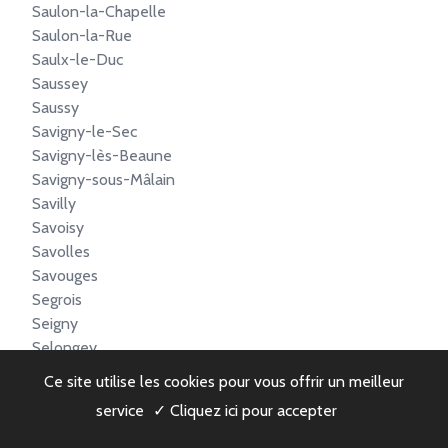
Saulon-la-Chapelle
Saulon-la-Rue
Saulx-le-Duc
Saussey
Saussy
Savigny-le-Sec
Savigny-lès-Beaune
Savigny-sous-Mâlain
Savilly
Savoisy
Savolles
Savouges
Segrois
Seigny
Selongey
Semarey
Ce site utilise les cookies pour vous offrir un meilleur
Semezanges
service
✓ Cliquez ici pour accepter
Semond
Semur-en-Auxois