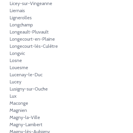
Licey-sur-Vingeanne
Liernais
Lignerolles
Longchamp
Longeault-Pluvault
Longecourt-en-Plaine
Longecourt-lès-Culêtre
Longvic
Losne
Louesme
Lucenay-le-Duc
Lucey
Lusigny-sur-Ouche
Lux
Maconge
Magnien
Magny-la-Ville
Magny-Lambert
Magny-lès-Aubigny