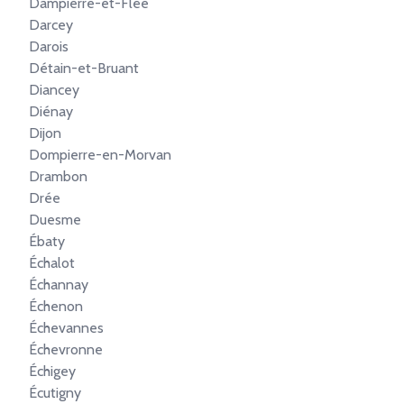
Dampierre-et-Flée
Darcey
Darois
Détain-et-Bruant
Diancey
Diénay
Dijon
Dompierre-en-Morvan
Drambon
Drée
Duesme
Ébaty
Échalot
Échannay
Échenon
Échevannes
Échevronne
Échigey
Écutigny