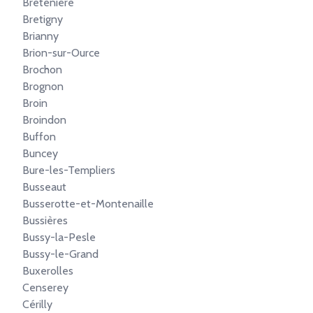
Bretenière
Bretigny
Brianny
Brion-sur-Ource
Brochon
Brognon
Broin
Broindon
Buffon
Buncey
Bure-les-Templiers
Busseaut
Busserotte-et-Montenaille
Bussières
Bussy-la-Pesle
Bussy-le-Grand
Buxerolles
Censerey
Cérilly