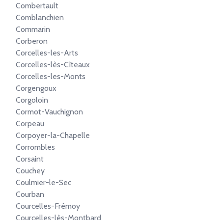
Combertault
Comblanchien
Commarin
Corberon
Corcelles-les-Arts
Corcelles-lès-Cîteaux
Corcelles-les-Monts
Corgengoux
Corgoloin
Cormot-Vauchignon
Corpeau
Corpoyer-la-Chapelle
Corrombles
Corsaint
Couchey
Coulmier-le-Sec
Courban
Courcelles-Frémoy
Courcelles-lès-Montbard