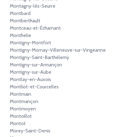
Montagny-lès-Seurre
Montbard
Montberthault
Montceau-et-Écharnant
Monthelie
Montigny-Montfort
Montigny-Mornay-Villeneuve-sur-Vingeanne
Montigny-Saint-Barthélemy
Montigny-sur-Armançon
Montigny-sur-Aube
Montlay-en-Auxois
Montliot-et-Courcelles
Montmain
Montmançon
Montmoyen
Montoillot
Montot
Morey-Saint-Denis