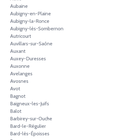
Aubaine
Aubigny-en-Plaine
Aubigny-la-Ronce
Aubigny-lès-Sombernon
Autricourt
Auvillars-sur-Saône
Auxant
Auxey-Duresses
Auxonne
Avelanges
Avosnes
Avot
Bagnot
Baigneux-les-Juifs
Balot
Barbirey-sur-Ouche
Bard-le-Régulier
Bard-lès-Époisses