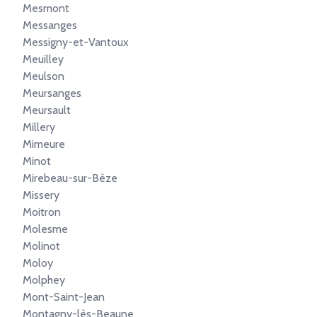
Mesmont
Messanges
Messigny-et-Vantoux
Meuilley
Meulson
Meursanges
Meursault
Millery
Mimeure
Minot
Mirebeau-sur-Bèze
Missery
Moitron
Molesme
Molinot
Moloy
Molphey
Mont-Saint-Jean
Montagny-lès-Beaune