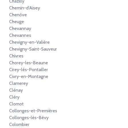
Chazilly
Chemin-d'Aisey
Chenôve
Cheuge
Chevannay
Chevannes
Chevigny-en-Valière
Chevigny-Saint-Sauveur
Chivres
Chorey-les-Beaune
Cirey-lès-Pontailler
Civry-en-Montagne
Clamerey
Clénay
Cléry
Clomot
Collonges-et-Premières
Collonges-lès-Bévy
Colombier