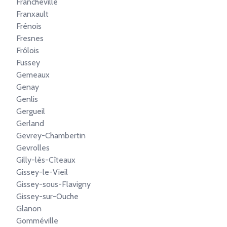
Francheville
Franxault
Frénois
Fresnes
Frôlois
Fussey
Gemeaux
Genay
Genlis
Gergueil
Gerland
Gevrey-Chambertin
Gevrolles
Gilly-lès-Cîteaux
Gissey-le-Vieil
Gissey-sous-Flavigny
Gissey-sur-Ouche
Glanon
Gomméville