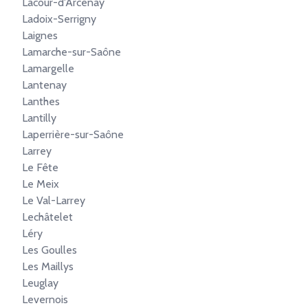
Lacour-d'Arcenay
Ladoix-Serrigny
Laignes
Lamarche-sur-Saône
Lamargelle
Lantenay
Lanthes
Lantilly
Laperrière-sur-Saône
Larrey
Le Fête
Le Meix
Le Val-Larrey
Lechâtelet
Léry
Les Goulles
Les Maillys
Leuglay
Levernois