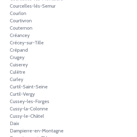
Courcelles-lès-Semur
Courlon
Courtivron
Couternon
Créancey
Crécey-sur-Tille
Crépand
Crugey
Cuiserey
Culètre
Curley
Curtil-Saint-Seine
Curtil-Vergy
Cussey-les-Forges
Cussy-la-Colonne
Cussy-le-Châtel
Daix
Dampierre-en-Montagne