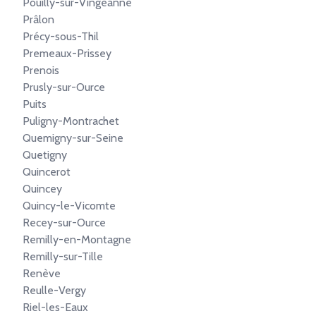
Pouilly-sur-Vingeanne
Prâlon
Précy-sous-Thil
Premeaux-Prissey
Prenois
Prusly-sur-Ource
Puits
Puligny-Montrachet
Quemigny-sur-Seine
Quetigny
Quincerot
Quincey
Quincy-le-Vicomte
Recey-sur-Ource
Remilly-en-Montagne
Remilly-sur-Tille
Renève
Reulle-Vergy
Riel-les-Eaux