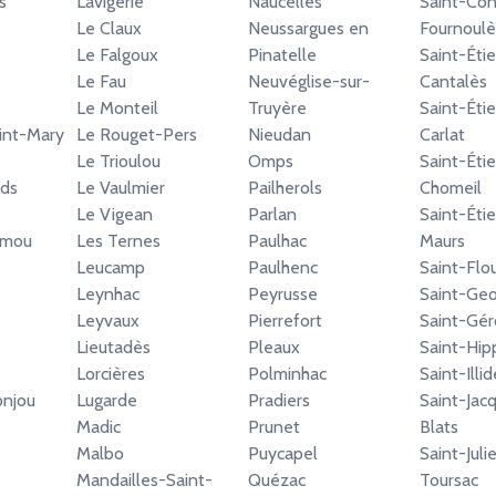
s
Lavigerie
Naucelles
Saint-Con
Le Claux
Neussargues en
Fournoulè
Le Falgoux
Pinatelle
Saint-Éti
Le Fau
Neuvéglise-sur-
Cantalès
Le Monteil
Truyère
Saint-Éti
aint-Mary
Le Rouget-Pers
Nieudan
Carlat
Le Trioulou
Omps
Saint-Éti
rds
Le Vaulmier
Pailherols
Chomeil
Le Vigean
Parlan
Saint-Éti
amou
Les Ternes
Paulhac
Maurs
Leucamp
Paulhenc
Saint-Flo
Leynhac
Peyrusse
Saint-Geo
Leyvaux
Pierrefort
Saint-Gér
Lieutadès
Pleaux
Saint-Hip
Lorcières
Polminhac
Saint-Illid
onjou
Lugarde
Pradiers
Saint-Jac
Madic
Prunet
Blats
Malbo
Puycapel
Saint-Juli
Mandailles-Saint-
Quézac
Toursac