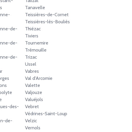
stant-
Talizat
s
Tanavelle
enne-
Teissières-de-Cornet
Teissières-lès-Bouliès
enne-de-
Thiézac
Tiviers
enne-de-
Tournemire
Trémouille
enne-de-
Trizac
Ussel
ur
Vabres
rges
Val d'Arcomie
ons
Valette
polyte
Valjouze
e
Valuéjols
ques-des-
Vebret
Védrines-Saint-Loup
en-de-
Velzic
Vernols