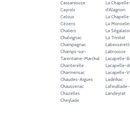
Cassaniouze
La Chapelle
Cayrols
d'Alagnon
Celoux
La Chapelle
Cézens
La Monselie
Chaliers
La Ségalassi
Chalvignac
La Trinitat
Champagnac
Labesserett
Champs-sur-
Labrousse
Tarentaine-Marchal
Lacapelle-B
Chanterelle
Lacapelle-de
Charmensac
Lacapelle-
Chaudes-Aigues
Ladinhac
Chaussenac
Lafeuillade
Chazelles
Landeyrat
Cheylade