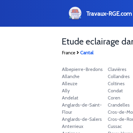
Travaux-RGE.com
Etude eclairage d
France
Cantal
Albepierre-Bredons
Clavières
Allanche
Collandres
Alleuze
Coltines
Ally
Condat
Andelat
Coren
Anglards-de-Saint-
Crandelles
Flour
Cros-de-Mo
Anglards-de-Salers
Cros-de-Ro
Anterrieux
Cussac