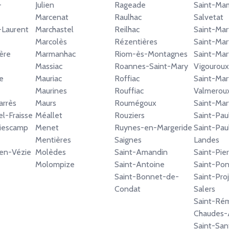
-
Julien
Rageade
Saint-Ma
Marcenat
Raulhac
Salvetat
-Laurent
Marchastel
Reilhac
Saint-Mart
Marcolès
Rézentières
Saint-Mar
ère
Marmanhac
Riom-ès-Montagnes
Saint-Mar
Massiac
Roannes-Saint-Mary
Vigouroux
e
Mauriac
Roffiac
Saint-Mar
Maurines
Rouffiac
Valmerou
arrès
Maurs
Roumégoux
Saint-Mar
l-Fraisse
Méallet
Rouziers
Saint-Pau
Viescamp
Menet
Ruynes-en-Margeride
Saint-Pau
Mentières
Saignes
Landes
-en-Vézie
Molèdes
Saint-Amandin
Saint-Pier
Molompize
Saint-Antoine
Saint-Po
Saint-Bonnet-de-
Saint-Pro
Condat
Salers
Saint-Ré
Chaudes-
Saint-San