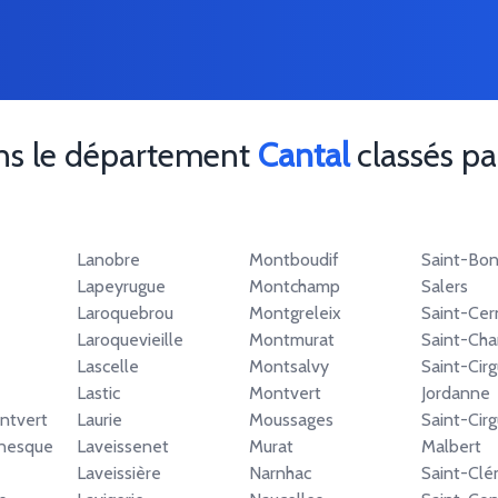
ans le département
Cantal
classés par
Lanobre
Montboudif
Saint-Bo
Lapeyrugue
Montchamp
Salers
Laroquebrou
Montgreleix
Saint-Cer
Laroquevieille
Montmurat
Saint-Ch
Lascelle
Montsalvy
Saint-Cir
Lastic
Montvert
Jordanne
ntvert
Laurie
Moussages
Saint-Cir
nesque
Laveissenet
Murat
Malbert
Laveissière
Narnhac
Saint-Cl