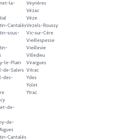
met-la-
Veyrières
Vézac
ial
Vèze
tin-Cantalès
Vezels-Roussy
tin-sous-
Vic-sur-Cère
Vieillespesse
tin-
Vieillevie
x
Villedieu
y-le-Plain
Virargues
l-de-Salers
Vitrac
l-des-
Ydes
Yolet
re
Ytrac
ncy
jet-de-
my-de-
Aigues
tin-Cantalès