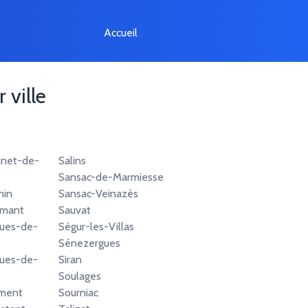
Accueil
 ville
nnet-de-
Salins
Sansac-de-Marmiesse
nin
Sansac-Veinazès
amant
Sauvat
gues-de-
Ségur-les-Villas
Sénezergues
gues-de-
Siran
Soulages
ément
Sourniac