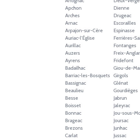
Antignac
Deux-Verge
Apchon
Dienne
Arches
Drugeac
Arnac
Escorailles
Arpajon-sur-Cère
Espinasse
Auriac-l'Église
Ferrières-S
Aurillac
Fontanges
Auzers
Freix-Angla
Ayrens
Fridefont
Badailhac
Giou-de-M
Barriac-les-Bosquets
Girgols
Bassignac
Glénat
Beaulieu
Gourdièges
Besse
Jabrun
Boisset
Jaleyrac
Bonnac
Jou-sous-M
Brageac
Joursac
Brezons
Junhac
Carlat
Jussac