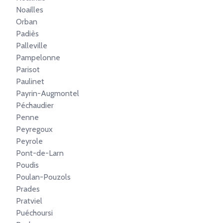
Noailles
Orban
Padiès
Palleville
Pampelonne
Parisot
Paulinet
Payrin-Augmontel
Péchaudier
Penne
Peyregoux
Peyrole
Pont-de-Larn
Poudis
Poulan-Pouzols
Prades
Pratviel
Puéchoursi