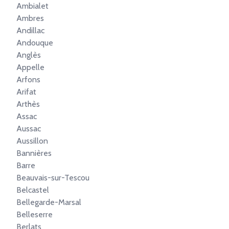
Ambialet
Ambres
Andillac
Andouque
Anglès
Appelle
Arfons
Arifat
Arthès
Assac
Aussac
Aussillon
Bannières
Barre
Beauvais-sur-Tescou
Belcastel
Bellegarde-Marsal
Belleserre
Berlats