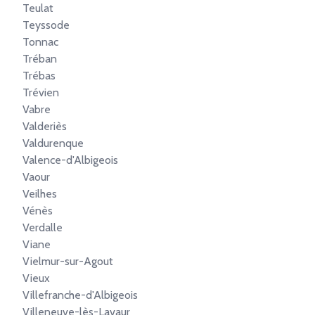
Teulat
Teyssode
Tonnac
Tréban
Trébas
Trévien
Vabre
Valderiès
Valdurenque
Valence-d'Albigeois
Vaour
Veilhes
Vénès
Verdalle
Viane
Vielmur-sur-Agout
Vieux
Villefranche-d'Albigeois
Villeneuve-lès-Lavaur