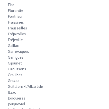
Fiac
Florentin
Fontrieu
Fraissines
Frausseilles
Fréjairolles
Fréjeville
Gaillac
Garrevaques
Garrigues
Gijounet
Giroussens
Graulhet
Grazac
Guitalens-L'Albarède
Itzac
Jonquières
Jouqueviel