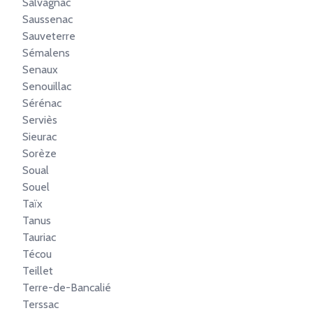
Salvagnac
Saussenac
Sauveterre
Sémalens
Senaux
Senouillac
Sérénac
Serviès
Sieurac
Sorèze
Soual
Souel
Taïx
Tanus
Tauriac
Técou
Teillet
Terre-de-Bancalié
Terssac