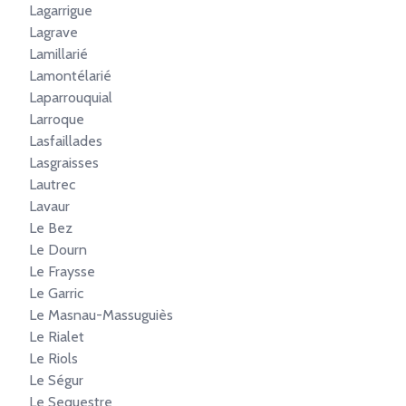
Lagarrigue
Lagrave
Lamillarié
Lamontélarié
Laparrouquial
Larroque
Lasfaillades
Lasgraisses
Lautrec
Lavaur
Le Bez
Le Dourn
Le Fraysse
Le Garric
Le Masnau-Massuguiès
Le Rialet
Le Riols
Le Ségur
Le Sequestre