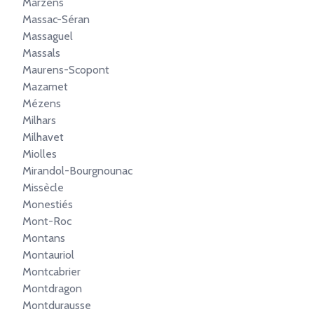
Marzens
Massac-Séran
Massaguel
Massals
Maurens-Scopont
Mazamet
Mézens
Milhars
Milhavet
Miolles
Mirandol-Bourgnounac
Missècle
Monestiés
Mont-Roc
Montans
Montauriol
Montcabrier
Montdragon
Montdurausse