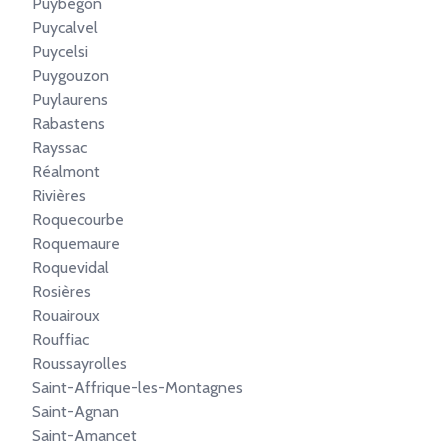
Puybegon
Puycalvel
Puycelsi
Puygouzon
Puylaurens
Rabastens
Rayssac
Réalmont
Rivières
Roquecourbe
Roquemaure
Roquevidal
Rosières
Rouairoux
Rouffiac
Roussayrolles
Saint-Affrique-les-Montagnes
Saint-Agnan
Saint-Amancet