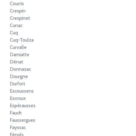
Courris
Crespin
Crespinet
Cunac
Cuq
Cuq-Toulza
Curvalle
Damiatte
Dénat
Donnazac
Dourgne
Durfort
Escoussens
Escroux
Espérausses
Fauch
Faussergues
Fayssac
Fénols