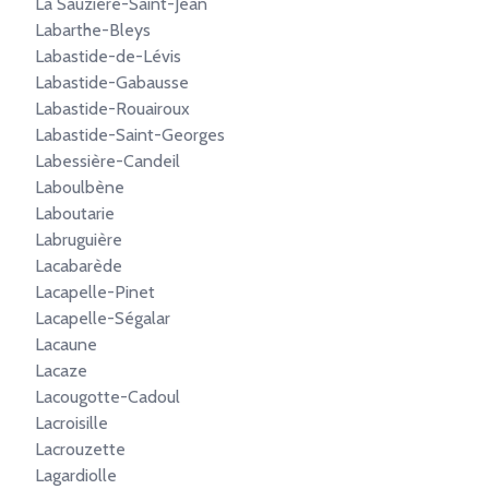
La Sauzière-Saint-Jean
Labarthe-Bleys
Labastide-de-Lévis
Labastide-Gabausse
Labastide-Rouairoux
Labastide-Saint-Georges
Labessière-Candeil
Laboulbène
Laboutarie
Labruguière
Lacabarède
Lacapelle-Pinet
Lacapelle-Ségalar
Lacaune
Lacaze
Lacougotte-Cadoul
Lacroisille
Lacrouzette
Lagardiolle