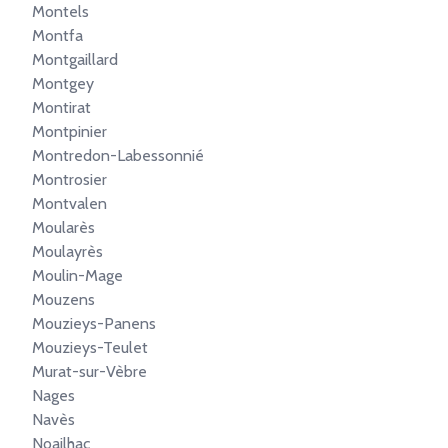
Montels
Montfa
Montgaillard
Montgey
Montirat
Montpinier
Montredon-Labessonnié
Montrosier
Montvalen
Moularès
Moulayrès
Moulin-Mage
Mouzens
Mouzieys-Panens
Mouzieys-Teulet
Murat-sur-Vèbre
Nages
Navès
Noailhac