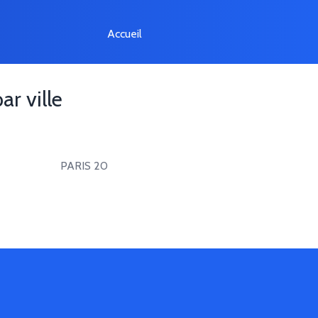
Accueil
ar ville
PARIS 20