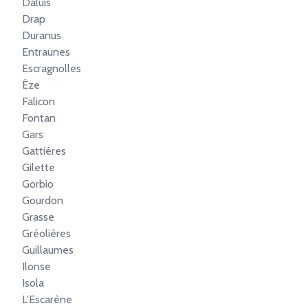
Daluis
Drap
Duranus
Entraunes
Escragnolles
Èze
Falicon
Fontan
Gars
Gattières
Gilette
Gorbio
Gourdon
Grasse
Gréolières
Guillaumes
Ilonse
Isola
L'Escarène