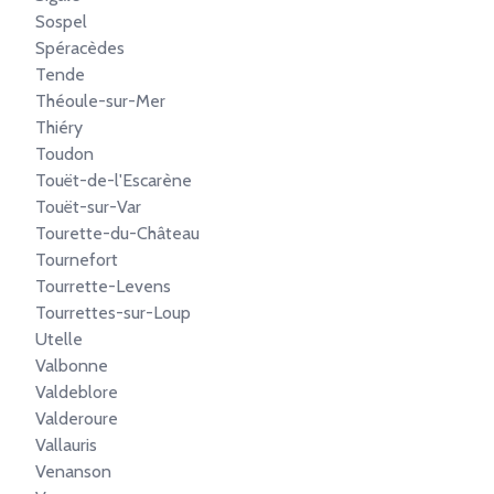
Sospel
Spéracèdes
Tende
Théoule-sur-Mer
Thiéry
Toudon
Touët-de-l'Escarène
Touët-sur-Var
Tourette-du-Château
Tournefort
Tourrette-Levens
Tourrettes-sur-Loup
Utelle
Valbonne
Valdeblore
Valderoure
Vallauris
Venanson