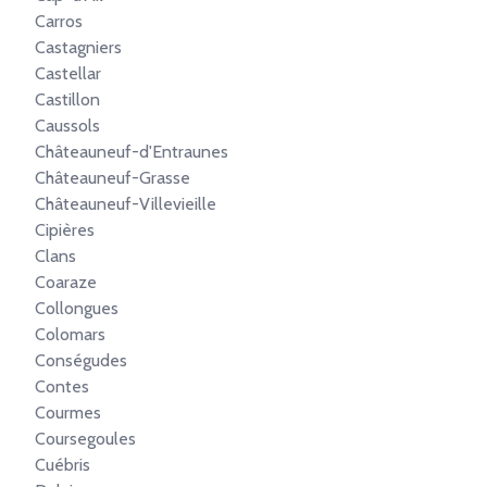
Carros
Castagniers
Castellar
Castillon
Caussols
Châteauneuf-d'Entraunes
Châteauneuf-Grasse
Châteauneuf-Villevieille
Cipières
Clans
Coaraze
Collongues
Colomars
Conségudes
Contes
Courmes
Coursegoules
Cuébris