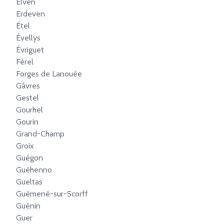
Elven
Erdeven
Étel
Évellys
Évriguet
Férel
Forges de Lanouée
Gâvres
Gestel
Gourhel
Gourin
Grand-Champ
Groix
Guégon
Guéhenno
Gueltas
Guémené-sur-Scorff
Guénin
Guer