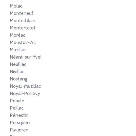
Molac
Monteneuf
Monterblanc
Montertelot
Moréac
Moustoir-Ac
Muzillac
Néant-sur-Yvel
Neulliac
Nivillac
Nostang
Noyal-Muzillac
Noyal-Pontivy
Péaule
Peillac
Pénestin
Persquen
Plaudren