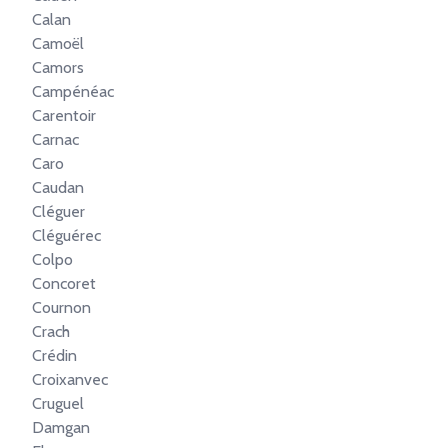
Calan
Camoël
Camors
Campénéac
Carentoir
Carnac
Caro
Caudan
Cléguer
Cléguérec
Colpo
Concoret
Cournon
Crach
Crédin
Croixanvec
Cruguel
Damgan