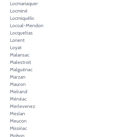
Locmariaquer
Locminé
Locmiquélic
Locoal-Mendon
Locqueltas
Lorient
Loyat
Malansac
Malestroit
Malguénac
Marzan
Mauron
Melrand
Ménéac
Merlevenez
Meslan
Meucon
Missiriac
Mohon