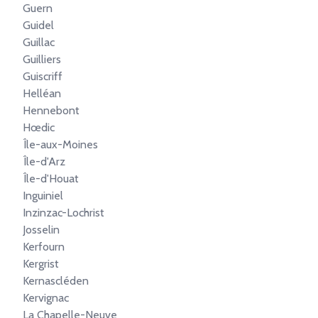
Guern
Guidel
Guillac
Guilliers
Guiscriff
Helléan
Hennebont
Hœdic
Île-aux-Moines
Île-d'Arz
Île-d'Houat
Inguiniel
Inzinzac-Lochrist
Josselin
Kerfourn
Kergrist
Kernascléden
Kervignac
La Chapelle-Neuve