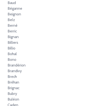
Baud
Béganne
Beignon
Belz
Berné
Berric
Bignan
Billiers
Billio
Bohal
Bono
Brandérion
Brandivy
Brech
Bréhan
Brignac
Bubry
Buléon
Caden