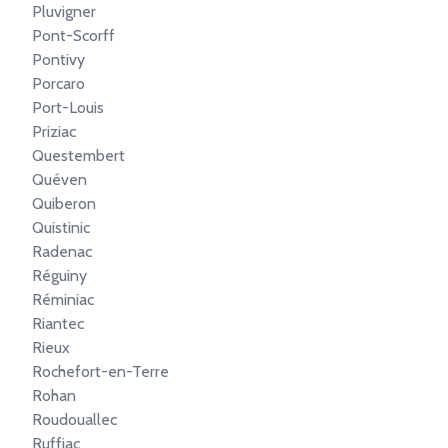
Pluvigner
Pont-Scorff
Pontivy
Porcaro
Port-Louis
Priziac
Questembert
Quéven
Quiberon
Quistinic
Radenac
Réguiny
Réminiac
Riantec
Rieux
Rochefort-en-Terre
Rohan
Roudouallec
Ruffiac