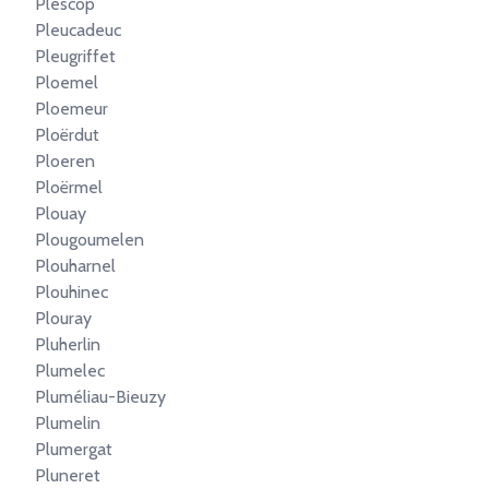
Plescop
Pleucadeuc
Pleugriffet
Ploemel
Ploemeur
Ploërdut
Ploeren
Ploërmel
Plouay
Plougoumelen
Plouharnel
Plouhinec
Plouray
Pluherlin
Plumelec
Pluméliau-Bieuzy
Plumelin
Plumergat
Pluneret