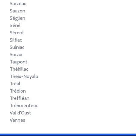
Sarzeau
Sauzon
Séglien
Séné
Sérent
Silfiac
Sulniac
Surzur
Taupont
Théhillac
Theix-Noyalo
Tréal
Trédion
Treffléan
Tréhorenteuc
Val d'Oust
Vannes